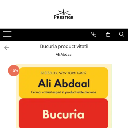
Toate Produsele
Noutati
Promotii
Pachete Speciale Carti
Bucuria productivitatii
Spiritualitate - Ezoterism
Ali Abdaal
AngelConnection
Arte Divinatorii
-10%
Astrologie
Chiromantie
Dezvoltare Spirituala
KidConnection
Minte Corp
New Illuminati Files