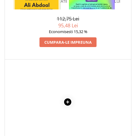
1 x BUCURIA PRODUCTIVITATII
1 x VINDECAREA COPILULUI
Povesti ilustrate
INTERIOR
Povesti - Basme - Legende
112,75 Lei
Realitatea Augmentata
95,48 Lei
Economisesti 15,32 %
Religie pentru copii
ScienceConnection
CUMPARA-LE IMPREUNA
TP ROLL
Ceai si Cafea
Cafea
Cafea terapeutica
Ceai
Dezvoltare Personala
BUSINESS
Carti de joc
Dezvoltare Personala Adulti
Dezvoltare Profesionala