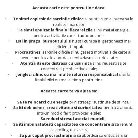
Literatura Romana
Aceasta carte este pentru tine daca:
Literatura Universala
·
Te simti coplesit de sarcinile zilnice
si nu stii cum ai putea sa le
Poezie
realizezi mai usor;
·
Te simti epuizat la finalul fiecarei zile
si nu mai ai energie
Romane de dragoste, Carti
pentru activitatile care iti aduc bucurie;
romantice
·
Esti in pragul burnoutului
si nu stii cum sa iti gestioneazi mai
eficient timpul;
Senzatii/Dragoste
·
Procrastinezi
sarcinile dificile si nu gasesti motivatia de carte ai
Senzatii/Erotic
nevoie pentru a le aborda cu entuziasm si curiozitate;
·
Atentia iti este distrasa cu usurinta
si nu reusesti sa te
Senzatii/Suspans
concentrezi pe obiectivele tale;
·
Jonglezi zilnic cu mai multe roluri si responsabilitati
, iar la
Senzatii/Thriller
finalul zilei nu mai ai timp pentru tine.
SF & Fantasy
Aceasta carte te va ajuta sa:
Teatru
·
Sa te reincarci cu energie
prin strategii sustinute de stiinta;
Teens Book Club
·
Sa iti deblochezi creativitatea si curiozitatea
pentru a aborda
intr-un mod diferit provocarile zilei;
Umor
·
Sa reduci stresul asociat muncii;
Birotica & Papetarie
·
Sa iti imbunatatesti capacitatea de concentrare
si sa renunti
la scrolling-ul excesiv;
Adezivi si benzi adezive
·
Sa pui capat procrastinarii
si sa abordezi cu entuziasm si