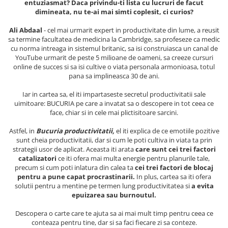
entuziasmat? Daca privindu-ti lista cu lucruri de facut
Masaj
dimineata, nu te-ai mai simti coplesit, ci curios?
MedConnect
Ali Abdaal
- cel mai urmarit expert in productivitate din lume, a reusit
Medicina & Farmacie
sa termine facultatea de medicina la Cambridge, sa profeseze ca medic
cu norma intreaga in sistemul britanic, sa isi construiasca un canal de
Medicina Pentru Toti
YouTube urmarit de peste 5 milioane de oameni, sa creeze cursuri
online de succes si sa isi cultive o viata personala armonioasa, totul
SealfHealing
pana sa implineasca 30 de ani.
Sport
Iar in cartea sa, el iti impartaseste secretul productivitatii sale
Starea de bine
uimitoare: BUCURIA pe care a invatat sa o descopere in tot ceea ce
face, chiar si in cele mai plictisitoare sarcini.
Terapii Alternative
Astfel, in
Bucuria productivitatii,
el iti explica de ce emotiile pozitive
AudioBook
sunt cheia productivitatii, dar si cum le poti cultiva in viata ta prin
Beletristica
strategii usor de aplicat. Aceasta iti arata
care sunt cei trei factori
catalizatori
ce iti ofera mai multa energie pentru planurile tale,
Biografii, Memorii, Jurnale
precum si cum poti inlatura din calea ta
cei trei factori de blocaj
Carti erotice
pentru a pune capat procrastinarii.
In plus, cartea sa iti ofera
solutii pentru a mentine pe termen lung productivitatea si
a
evita
Carti pentru Adolescenti, Young
epuizarea sau burnoutul.
Adult
Descopera o carte care te ajuta sa ai mai mult timp pentru ceea ce
Crime, Thriller, Mistery
conteaza pentru tine, dar si sa faci fiecare zi sa conteze.