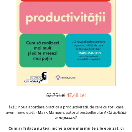
Numerologie
Paranormal
Parapsihologie
Ramtha
Audiobook
ReConnect
Religie
Crestinism
ScienceConnection
SelfConnect
SelfHealing
52,75 Lei
47,48 Lei
Vindecare Spirituala
â€žO noua abordare practica a productivitatii, de care cu totii care
Sanatate
avem nevoie.â€ť -
Mark Manson
, autorul bestsellerului
Arta subtila
Diete
a nepasarii
.
Gastronomik
Cum ar fi daca nu ti-ai incheia cele mai multe zile epuizat, ci