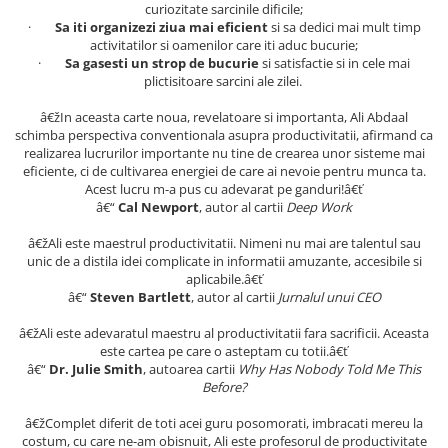
curiozitate sarcinile dificile;
Articole Birotica
·
Sa iti organizezi ziua mai eficient
si sa dedici mai mult timp
Accesorii Arhivare
activitatilor si oamenilor care iti aduc bucurie;
·
Sa gasesti un strop de bucurie
si satisfactie si in cele mai
Calculator
plictisitoare sarcini ale zilei.
Hartie si Accesorii
â€žIn aceasta carte noua, revelatoare si importanta, Ali Abdaal
Instrumente de scris
schimba perspectiva conventionala asupra productivitatii, afirmand ca
Organizare si Arhivare
realizarea lucrurilor importante nu tine de crearea unor sisteme mai
Seturi birotica
eficiente, ci de cultivarea energiei de care ai nevoie pentru munca ta.
Acest lucru m-a pus cu adevarat pe ganduri!â€ť
Articole scolare
â€“
Cal Newport
, autor al cartii
Deep Work
Arta
â€žAli este maestrul productivitatii. Nimeni nu mai are talentul sau
Caiete si Carnetele scolare
unic de a distila idei complicate in informatii amuzante, accesibile si
aplicabile.â€ť
Coperti, Mape, Etichete
â€“
Steven Bartlett
, autor al cartii
Jurnalul unui
CEO
Ghiozdane si Penare scolare
Instrumente de scris
â€žAli este adevaratul maestru al productivitatii fara sacrificii. Aceasta
este cartea pe care o asteptam cu totii.â€ť
Instrumente si Truse Geometrie
â€“
Dr. Julie Smith
, autoarea cartii
Why Has Nobody Told Me This
Seturi scolare
Before?
Calculator
â€žComplet diferit de toti acei guru posomorati, imbracati mereu la
Consumabile & Accesorii
costum, cu care ne-am obisnuit, Ali este profesorul de productivitate