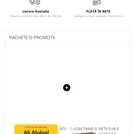
COLOREAZA CU PRIETENII
De colorat
Livrare Gratuită
PLATĂ ÎN RATE
Pentru comenzi mai mari de 300 lei
Cumperi acum, plătești mai târziu
Pot desena minunat
Sa coloram cu Nicol
Carti educative
PACHETE SI PROMOTII
Codul copiilor de succes
Copii 0-7 ani
Clubul Premiantilor
Super pitici 2-5 ani
Culegeri Auxiliare
Dezvoltare personala
Dictionare
Enciclopedii
Kids Book Club
Legende istorice
1 x BUCURIA PRODUCTIVITATII
1 x DIN TAINELE VIETII SI ALE
Literatura Scolara