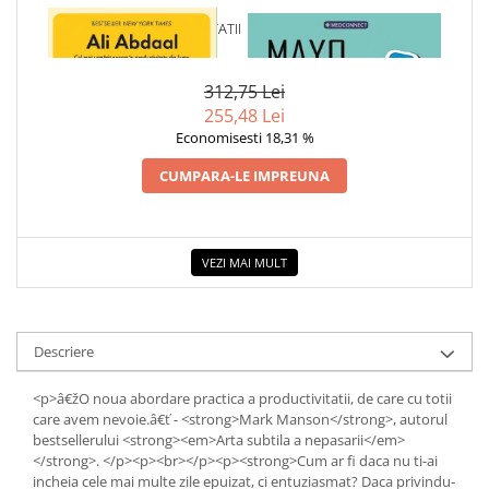
Dezvoltarea Afacerilor
1 x BUCURIA PRODUCTIVITATII
1 x MAYO CLINIC. CARTEA
ESENTIALA DESPRE DIABETUL
Parenting & Familie
ZAHARAT
312,75 Lei
Psihologie, Psihanaliza
255,48 Lei
PSYCONNECT
Economisesti 18,31 %
Sexualitate
CUMPARA-LE IMPREUNA
Istorie
Istorie & Filosofie
Istorii Secrete
VEZI MAI MULT
Mituri si Legende
Tot Adevarul
Descriere
Jocuri
Casute de papusi si mobilier
<p>â€žO noua abordare practica a productivitatii, de care cu totii
Creativitate
care avem nevoie.â€ť - <strong>Mark Manson</strong>, autorul
bestsellerului <strong><em>Arta subtila a nepasarii</em>
Educative
</strong>. </p><p><br></p><p><strong>Cum ar fi daca nu ti-ai
incheia cele mai multe zile epuizat, ci entuziasmat? Daca privindu-
BrainBox