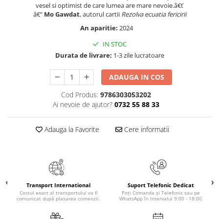
vesel si optimist de care lumea are mare nevoie.â€ť
Cadouri
â€“
Mo Gawdat
, autorul cartii
Rezolva ecuatia fericirii
Carti in dar
An aparitie:
2024
Carti pentru copii
IN STOC
Beletristica
Durata de livrare:
1-3 zile lucratoare
Literatura Romana
ADAUGA IN COS
Literatura Universala
Poezie
Cod Produs:
9786303053202
SF & Fantasy
Ai nevoie de ajutor?
0732 55 88 33
Carte Prescolara, Joc
Adauga la Favorite
Cere informatii
Carti cartonate
Descopera lumea
Descopera si invata
Din ograda
Povesti pe roti
Transport International
Suport Telefonic Dedicat
Costul exact al transportului va fi
Poți Comanda și Telefonic sau pe
Primele notiuni
comunicat după plasarea comenzii.
WhatsApp în Intervalul 9:00 - 18:00
Carti de colorat