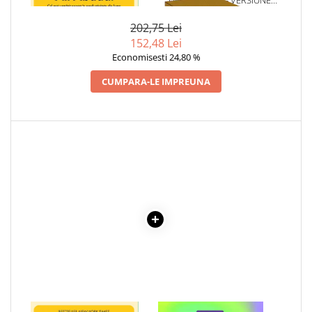
UNIVERSULUI - VERSIUNE
ORIGINALA DIN 1939.
Elevi de 10 plus
VOLUMELE I-III. CUTIE DE
202,75 Lei
COLECTIE -SCARLAT
Lecturi Scolare
152,48 Lei
DEMETRESCU
Lumea Copilariei
Economisesti 24,80 %
Ma pregatesc pentru scoala
CUMPARA-LE IMPREUNA
Manuale - Carte Scolara
Clasa a II-a
Clasa a III-a
Clasa a IV-a
Clasa a V-a
Clasa a VI-a
Clasa a VII-a
Clasa a VIII-a
Clasa I
Clasa pregatitoare
Limbi Straine
Povesti