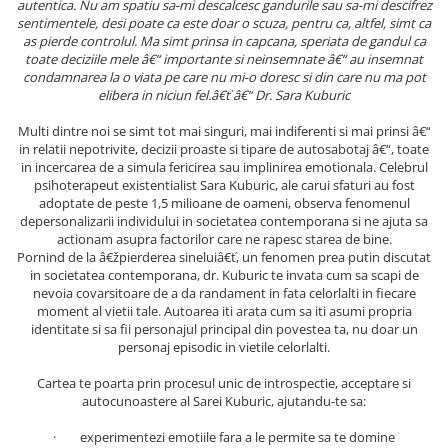
autentica. Nu am spatiu sa-mi descalcesc gandurile sau sa-mi descifrez
Masaj
sentimentele, desi poate ca este doar o scuza, pentru ca, altfel, simt ca
as pierde controlul. Ma simt prinsa in capcana, speriata de gandul ca
MedConnect
toate deciziile mele â€“ importante si neinsemnate â€“ au insemnat
Medicina & Farmacie
condamnarea la o viata pe care nu mi-o doresc si din care nu ma pot
elibera in niciun fel.â€ť â€“ Dr. Sara Kuburic
Medicina Pentru Toti
Multi dintre noi se simt tot mai singuri, mai indiferenti si mai prinsi â€“
SealfHealing
in relatii nepotrivite, decizii proaste si tipare de autosabotaj â€“, toate
in incercarea de a simula fericirea sau implinirea emotionala. Celebrul
Sport
psihoterapeut existentialist Sara Kuburic, ale carui sfaturi au fost
Starea de bine
adoptate de peste 1,5 milioane de oameni, observa fenomenul
depersonalizarii individului in societatea contemporana si ne ajuta sa
Terapii Alternative
actionam asupra factorilor care ne rapesc starea de bine.
Pornind de la â€žpierderea sineluiâ€ť, un fenomen prea putin discutat
AudioBook
in societatea contemporana, dr. Kuburic te invata cum sa scapi de
Beletristica
nevoia covarsitoare de a da randament in fata celorlalti in fiecare
moment al vietii tale. Autoarea iti arata cum sa iti asumi propria
Biografii, Memorii, Jurnale
identitate si sa fii personajul principal din povestea ta, nu doar un
Carti erotice
personaj episodic in vietile celorlalti.
Carti pentru Adolescenti, Young
Cartea te poarta prin procesul unic de introspectie, acceptare si
Adult
autocunoastere al Sarei Kuburic, ajutandu-te sa:
Crime, Thriller, Mistery
· experimentezi emotiile fara a le permite sa te domine