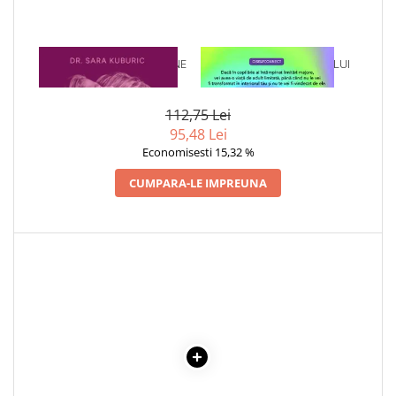
COLOREAZA CU PRIETENII
De colorat
Pot desena minunat
1 x CAND TE PIERZI PE TINE
1 x VINDECAREA COPILULUI
Sa coloram cu Nicol
INSUTI
INTERIOR
Carti educative
112,75 Lei
Codul copiilor de succes
95,48 Lei
Economisesti 15,32 %
Copii 0-7 ani
CUMPARA-LE IMPREUNA
Clubul Premiantilor
Super pitici 2-5 ani
Culegeri Auxiliare
Dezvoltare personala
Dictionare
Enciclopedii
Kids Book Club
Legende istorice
Literatura Scolara