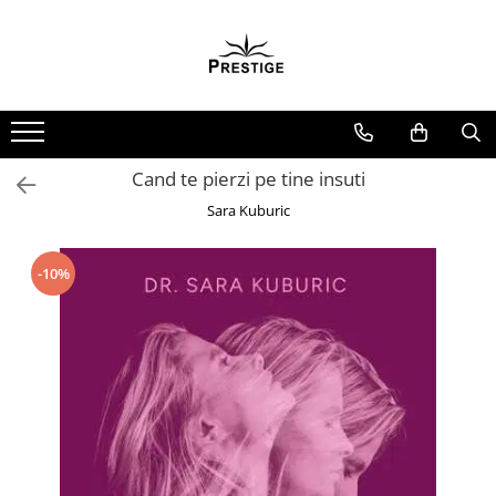
Toate Produsele
Noutati
Promotii
Pachete Speciale Carti
Cand te pierzi pe tine insuti
Spiritualitate - Ezoterism
Sara Kuburic
AngelConnection
Arte Divinatorii
-10%
Astrologie
Chiromantie
Dezvoltare Spirituala
KidConnection
Minte Corp
New Illuminati Files