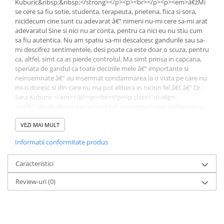
Kuburic&nbsp;&nbsp;</strong></p><p><br></p><p><em>â€žMi
Povesti ilustrate
se cere sa fiu sotie, studenta, terapeuta, prietena, fiica si sora,
nicidecum cine sunt cu adevarat â€“ nimeni nu-mi cere sa-mi arat
Povesti - Basme - Legende
adevaratul Sine si nici nu ar conta, pentru ca nici eu nu stiu cum
Realitatea Augmentata
sa fiu autentica. Nu am spatiu sa-mi descalcesc gandurile sau sa-
mi descifrez sentimentele, desi poate ca este doar o scuza, pentru
Religie pentru copii
ca, altfel, simt ca as pierde controlul. Ma simt prinsa in capcana,
speriata de gandul ca toate deciziile mele â€“ importante si
ScienceConnection
neinsemnate â€“ au insemnat condamnarea la o viata pe care nu
TP ROLL
mi-o doresc si din care nu ma pot elibera in niciun fel.â€ť â€“ Dr.
Sara Kuburic </em></p><p><br></p><p class="ql-align-
Ceai si Cafea
justify">Multi dintre noi se simt tot mai singuri, mai indiferenti si
Cafea
mai prinsi â€“ in relatii nepotrivite, decizii proaste si tipare de
autosabotaj â€“, toate in incercarea de a simula fericirea sau
VEZI MAI MULT
Cafea terapeutica
implinirea emotionala. Celebrul psihoterapeut existentialist Sara
Informatii conformitate produs
Ceai
Kuburic, ale carui sfaturi au fost adoptate de peste 1,5 milioane
de oameni, observa fenomenul depersonalizarii individului in
Dezvoltare Personala
societatea contemporana si ne ajuta sa actionam asupra
Caracteristici
BUSINESS
factorilor care ne rapesc starea de bine. </p><p class="ql-align-
Review-uri
(0)
justify">Pornind de la â€žpierderea sineluiâ€ť, un fenomen prea
Carti de joc
putin discutat in societatea contemporana, dr. Kuburic te invata
cum sa scapi de nevoia covarsitoare de a da randament in fata
Dezvoltare Personala Adulti
celorlalti in fiecare moment al vietii tale. Autoarea iti arata cum sa
Dezvoltare Profesionala
iti asumi propria identitate si sa fii personajul principal din