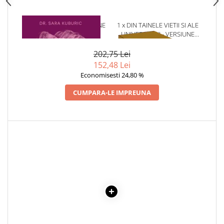
Cadouri
Carti in dar
1 x CAND TE PIERZI PE TINE
1 x DIN TAINELE VIETII SI ALE
INSUTI
UNIVERSULUI - VERSIUNE
Carti pentru copii
ORIGINALA DIN 1939.
Beletristica
VOLUMELE I-III. CUTIE DE
202,75 Lei
COLECTIE -SCARLAT
152,48 Lei
Literatura Romana
DEMETRESCU
Economisesti 24,80 %
Literatura Universala
Poezie
CUMPARA-LE IMPREUNA
SF & Fantasy
Carte Prescolara, Joc
Carti cartonate
Descopera lumea
Descopera si invata
Din ograda
Povesti pe roti
Primele notiuni
Carti de colorat