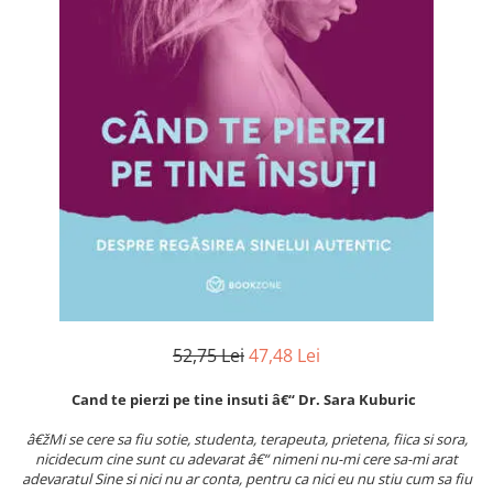
Numerologie
Paranormal
Parapsihologie
Ramtha
Audiobook
ReConnect
Religie
Crestinism
ScienceConnection
SelfConnect
SelfHealing
52,75 Lei
47,48 Lei
Vindecare Spirituala
Cand te pierzi pe tine insuti â€“ Dr. Sara Kuburic
Sanatate
Diete
â€žMi se cere sa fiu sotie, studenta, terapeuta, prietena, fiica si sora,
nicidecum cine sunt cu adevarat â€“ nimeni nu-mi cere sa-mi arat
Gastronomik
adevaratul Sine si nici nu ar conta, pentru ca nici eu nu stiu cum sa fiu