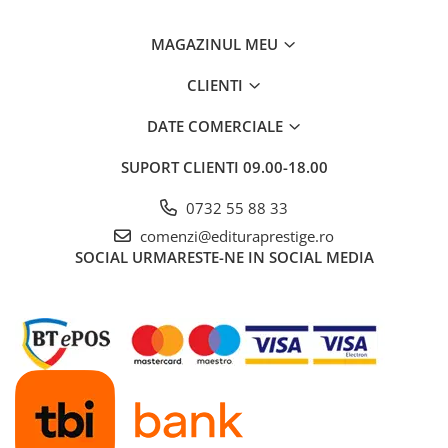
Educative
MAGAZINUL MEU
Jocuri si jucarii educative
Figurine
CLIENTI
Jocuri de Societate
DATE COMERCIALE
Jucarii bebelusi
SUPORT CLIENTI
09.00-18.00
Jucarii interactive
Lampi de veghe copii
0732 55 88 33
LEGO
comenzi@edituraprestige.ro
SOCIAL
URMARESTE-NE IN SOCIAL MEDIA
Puzzle-uri
Puzzle
Puzzle 3D Lemn
Non-fictiune
Casa, gradina, bricolaj
Cultura Generala
Hobby Practic