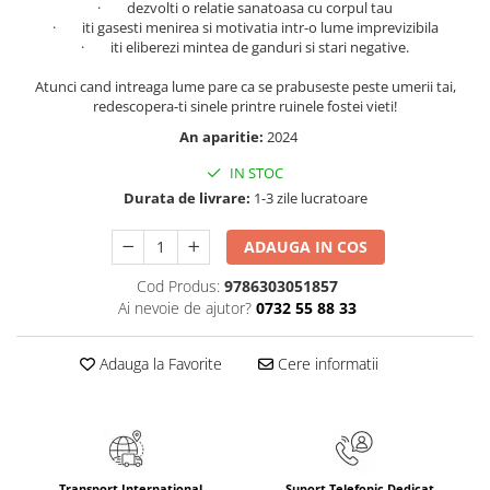
· dezvolti o relatie sanatoasa cu corpul tau
Literatura Romana
· iti gasesti menirea si motivatia intr-o lume imprevizibila
Literatura Universala
· iti eliberezi mintea de ganduri si stari negative.
Poezie
Atunci cand intreaga lume pare ca se prabuseste peste umerii tai,
redescopera-ti sinele printre ruinele fostei vieti!
Romane de dragoste, Carti
romantice
An aparitie:
2024
Senzatii/Dragoste
IN STOC
Durata de livrare:
1-3 zile lucratoare
Senzatii/Erotic
Senzatii/Suspans
ADAUGA IN COS
Senzatii/Thriller
Cod Produs:
9786303051857
SF & Fantasy
Ai nevoie de ajutor?
0732 55 88 33
Teatru
Adauga la Favorite
Cere informatii
Teens Book Club
Umor
Birotica & Papetarie
Adezivi si benzi adezive
Transport International
Suport Telefonic Dedicat