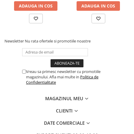
ADAUGA IN COS
ADAUGA IN COS
Dezvoltarea Afacerilor
Parenting & Familie
Psihologie, Psihanaliza
PSYCONNECT
Newsletter
Nu rata ofertele si promotiile noastre
Sexualitate
Istorie
Istorie & Filosofie
Istorii Secrete
Vreau sa primesc newsletter cu promotiile
magazinului. Afla mai multe in
Politica de
Mituri si Legende
Confidentialitate
Tot Adevarul
Jocuri
MAGAZINUL MEU
Casute de papusi si mobilier
CLIENTI
Creativitate
DATE COMERCIALE
Educative
BrainBox