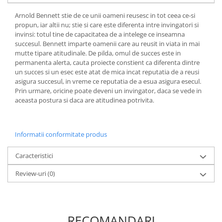
Elevi de 10 plus
Arnold Bennett stie de ce unii oameni reusesc in tot ceea ce-si
propun, iar altii nu; stie si care este diferenta intre invingatori si
Lecturi Scolare
invinsi: totul tine de capacitatea de a intelege ce inseamna
Lumea Copilariei
succesul. Bennett imparte oamenii care au reusit in viata in mai
mutte tipare atitudinale. De pilda, omul de succes este in
Ma pregatesc pentru scoala
permanenta alerta, cauta proiecte constient ca diferenta dintre
Manuale - Carte Scolara
un succes si un esec este atat de mica incat reputatia de a reusi
asigura succesul, in vreme ce reputatia de a esua asigura esecul.
Clasa a II-a
Prin urmare, oricine poate deveni un invingator, daca se vede in
Clasa a III-a
aceasta postura si daca are atitudinea potrivita.
Clasa a IV-a
Clasa a V-a
Informatii conformitate produs
Clasa a VI-a
Clasa a VII-a
Caracteristici
Clasa a VIII-a
Review-uri
(0)
Clasa I
Clasa pregatitoare
Limbi Straine
Povesti
RECOMANDARI