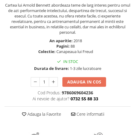
Masaj
Cartea lui Arnold Bennett abordeaza teme de larg interes pentru omul
de azi: performantele intelectului, despartirea de trecut, succesul si
MedConnect
esecul. Cu toate acestea, nu ofera retete facile, ci experiente
revelatoare, pentru ca antrenamentul permanent al mintii este
Medicina & Farmacie
esential in business, in relatiile cu ceilalti, dar mai ales in echilibrul
Medicina Pentru Toti
personal.
An aparitie:
2018
SealfHealing
Pagini:
88
Sport
Colectie:
Canapeaua lui Freud
Starea de bine
IN STOC
Durata de livrare:
1-3 zile lucratoare
Terapii Alternative
AudioBook
ADAUGA IN COS
Beletristica
Cod Produs:
9786069604236
Biografii, Memorii, Jurnale
Ai nevoie de ajutor?
0732 55 88 33
Carti erotice
Carti pentru Adolescenti, Young
Adauga la Favorite
Cere informatii
Adult
Crime, Thriller, Mistery