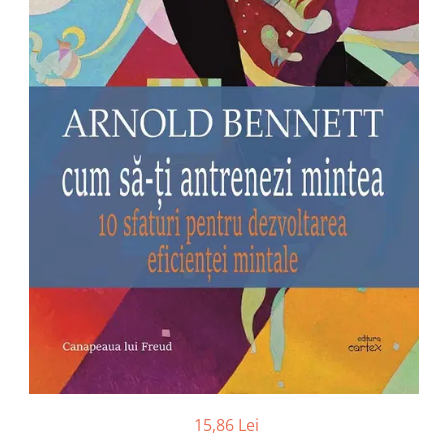
Numerologie
Paranormal
Parapsihologie
Ramtha
Audiobook
ReConnect
Religie
Crestinism
ScienceConnection
SelfConnect
SelfHealing
Vindecare Spirituala
Sanatate
Diete
15,86 Lei
Gastronomik