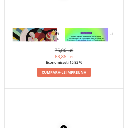
Cadouri
Carti in dar
Carti pentru copii
Beletristica
1 x CUM SA-TI ANTRENEZI
1 x VINDECAREA COPILULUI
Literatura Romana
MINTEA. 10 SFATURI PENTRU
INTERIOR
DEZVOLTAREA EFICIENTEI
Literatura Universala
MINTALE
75,86 Lei
Poezie
63,86 Lei
SF & Fantasy
Economisesti 15,82 %
Carte Prescolara, Joc
CUMPARA-LE IMPREUNA
Carti cartonate
Descopera lumea
Descopera si invata
Din ograda
Povesti pe roti
Primele notiuni
Carti de colorat