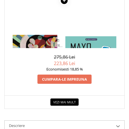
COLOREAZA CU PRIETENII
De colorat
Pot desena minunat
Sa coloram cu Nicol
Carti educative
1 x CUM SA-TI ANTRENEZI
1 x MAYO CLINIC. CARTEA
Codul copiilor de succes
MINTEA. 10 SFATURI PENTRU
ESENTIALA DESPRE DIABETUL
DEZVOLTAREA EFICIENTEI
ZAHARAT
Copii 0-7 ani
MINTALE
275,86 Lei
Clubul Premiantilor
223,86 Lei
Super pitici 2-5 ani
Economisesti 18,85 %
Culegeri Auxiliare
CUMPARA-LE IMPREUNA
Dezvoltare personala
Dictionare
Enciclopedii
VEZI MAI MULT
Kids Book Club
Legende istorice
Descriere
Literatura Scolara