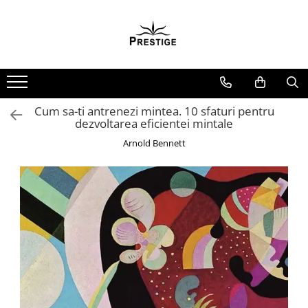
Toate Produsele
Noutati
Promotii
Pachete Speciale Carti
Cum sa-ti antrenezi mintea. 10 sfaturi pentru
dezvoltarea eficientei mintale
Spiritualitate - Ezoterism
Arnold Bennett
AngelConnection
Arte Divinatorii
Astrologie
Chiromantie
Dezvoltare Spirituala
KidConnection
Minte Corp
New Illuminati Files