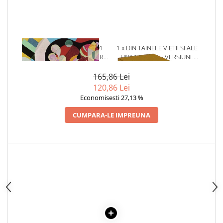
Articole Birotica
Accesorii Arhivare
Calculator
Hartie si Accesorii
1 x CUM SA-TI ANTRENEZI
1 x DIN TAINELE VIETII SI ALE
MINTEA. 10 SFATURI PENTRU
UNIVERSULUI - VERSIUNE
Instrumente de scris
DEZVOLTAREA EFICIENTEI
ORIGINALA DIN 1939.
Organizare si Arhivare
MINTALE
VOLUMELE I-III. CUTIE DE
165,86 Lei
COLECTIE -SCARLAT
Seturi birotica
120,86 Lei
DEMETRESCU
Economisesti 27,13 %
Articole scolare
Arta
CUMPARA-LE IMPREUNA
Caiete si Carnetele scolare
Coperti, Mape, Etichete
Ghiozdane si Penare scolare
Instrumente de scris
Instrumente si Truse Geometrie
Seturi scolare
Calculator
Consumabile & Accesorii