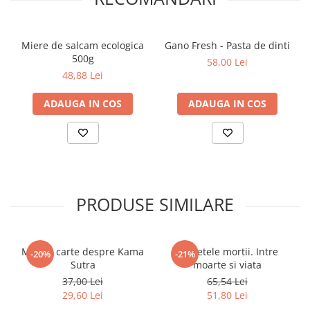
Povesti ilustrate
Povesti - Basme - Legende
Miere de salcam ecologica
Gano Fresh - Pasta de dinti
Realitatea Augmentata
500g
58,00 Lei
Religie pentru copii
48,88 Lei
ScienceConnection
ADAUGA IN COS
ADAUGA IN COS
TP ROLL
Ceai si Cafea
Cafea
Cafea terapeutica
PRODUSE SIMILARE
Ceai
Dezvoltare Personala
BUSINESS
Micuta carte despre Kama
Secretele mortii. Intre
-20%
-21%
Carti de joc
Sutra
moarte si viata
37,00 Lei
65,54 Lei
Dezvoltare Personala Adulti
29,60 Lei
51,80 Lei
Dezvoltare Profesionala