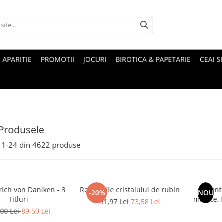
 APARITIE
PROMOTII
JOCURI
BIROTICA & PAPETARIE
CEAI S
Produsele
1-
24
din
4622
produse
rich von Daniken - 3
Revelatiile cristalului de rubin
Munte
-20%
NOU
Titluri
magice. Mituri si legende ale
91,97 Lei
73,58 Lei
00 Lei
89,50 Lei