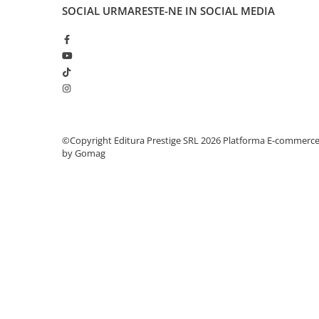
Articole Birotica
SOCIAL
URMARESTE-NE IN SOCIAL MEDIA
Accesorii Arhivare
Calculator
Hartie si Accesorii
Instrumente de scris
Organizare si Arhivare
Seturi birotica
Articole scolare
©Copyright Editura Prestige SRL 2026
Platforma E-commerc
by Gomag
Arta
Caiete si Carnetele scolare
Coperti, Mape, Etichete
Ghiozdane si Penare scolare
Instrumente de scris
Instrumente si Truse Geometrie
Seturi scolare
Calculator
Consumabile & Accesorii