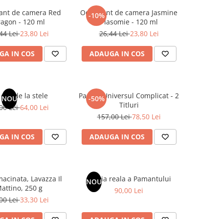
ant de camera Red
Odorizant de camera Jasmine
-10%
agon - 120 ml
/ Iasomie - 120 ml
44 Lei
23,80 Lei
26,44 Lei
23,80 Lei
GA IN COS
ADAUGA IN COS
dar de la stele
Pachet Universul Complicat - 2
NOU
-50%
Titluri
00 Lei
64,00 Lei
157,00 Lei
78,50 Lei
GA IN COS
ADAUGA IN COS
acinata, Lavazza Il
Istoria reala a Pamantului
NOU
attino, 250 g
90,00 Lei
00 Lei
33,30 Lei