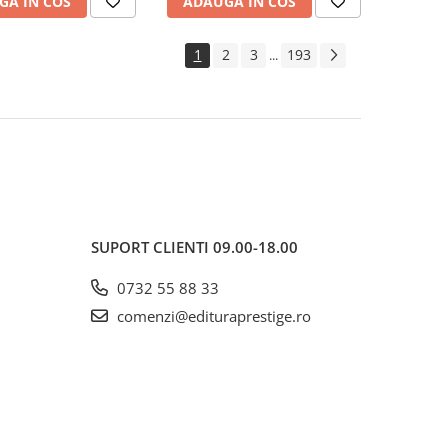
GA IN COS
ADAUGA IN COS
1
2
3
193
...
SUPORT CLIENTI
09.00-18.00
0732 55 88 33
comenzi@edituraprestige.ro