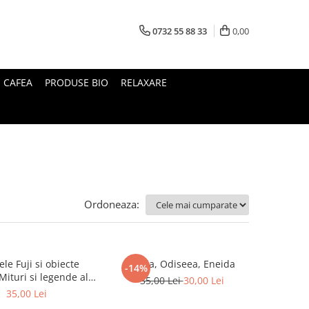
0732 55 88 33
0,00
I CAFEA
PRODUSE BIO
RELAXARE
Ordoneaza:
le Fuji si obiecte
Iliada, Odiseea, Eneida
-14%
35,00 Lei
30,00 Lei
Japoniei
35,00 Lei