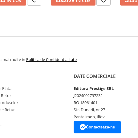
A IN COS
ADAUGA IN COS
ADAU
la mai multe in
Politica de Confidentialitate
DATE COMERCIALE
 Plata
Editura Prestige SRL
e Retur
J2024002797232
Produselor
RO 18961401
de Retur
Str. Dunarii, nr 27
Pantelimon, Ilfov
L
Contacteaza-ne