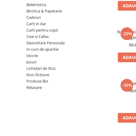
Numerologie
Beletristica
ADAUG
Birotica & Papetarie
Paranormal
Cadouri
Parapsihologie
Carti in dar
Carti pentru copii
Ramtha
Natura si 
-20%
Ceai si Cafea
lege
Audiobook
Dezvoltare Personala
35,
ReConnect
In curs de aparitie
Istorie
ADAUG
Religie
Jocuri
Crestinism
Lichidari de Stoc
Non-fictiune
ScienceConnection
Produse Bio
Reve
SelfConnect
-30%
Relaxare
90,
SelfHealing
Vindecare Spirituala
Sanatate
ADAUG
Diete
Gastronomik