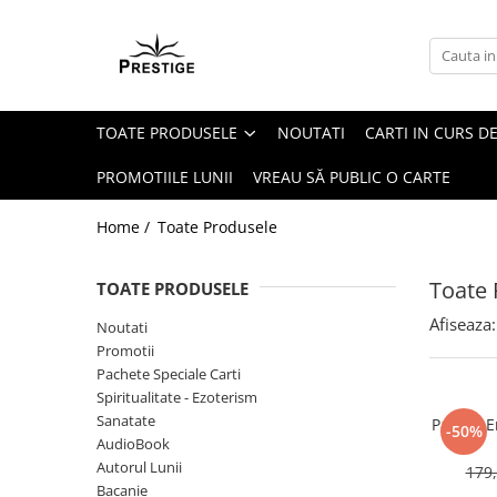
Toate Produsele
Noutati
TOATE PRODUSELE
NOUTATI
CARTI IN CURS DE
Promotii
Pachete Speciale Carti
PROMOTIILE LUNII
VREAU SĂ PUBLIC O CARTE
Spiritualitate - Ezoterism
Home /
Toate Produsele
AngelConnection
Arte Divinatorii
Toate 
TOATE PRODUSELE
Astrologie
Afiseaza:
Noutati
Chiromantie
Promotii
Dezvoltare Spirituala
Pachete Speciale Carti
Spiritualitate - Ezoterism
KidConnection
Sanatate
Pachet E
-50%
Minte Corp
AudioBook
Autorul Lunii
179,
New Illuminati Files
Bacanie