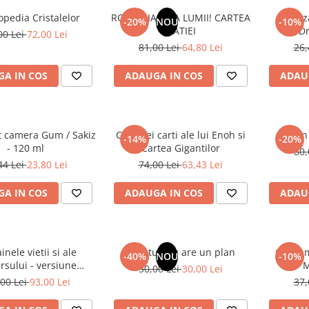
opedia Cristalelor
ROMANIA, AXA LUMII! CARTEA
Odoriz
-20%
NOU
-10%
NATIEI
Dr
00 Lei
72,00 Lei
81,00 Lei
64,80 Lei
26,
A IN COS
ADAUGA IN COS
ADAU
t camera Gum / Sakiz
Cele trei carti ale lui Enoh si
Un 
-14%
-20%
- 120 ml
Cartea Gigantilor
80,
44 Lei
23,80 Lei
74,00 Lei
63,43 Lei
A IN COS
ADAUGA IN COS
ADAU
inele vietii si ale
Sufletul tau are un plan
Cafea m
-40%
NOU
-10%
rsului - versiune
M
50,00 Lei
30,00 Lei
 din 1939. Volumele I-
00 Lei
93,00 Lei
37,
III.