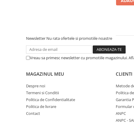
ADAUG
Literatura Romana
Literatura Universala
Poezie
Romane de dragoste, Carti
romantice
Newsletter
Nu rata ofertele si promotiile noastre
Senzatii/Dragoste
Senzatii/Erotic
Vreau sa primesc newsletter cu promotiile magazinului. Af
Senzatii/Suspans
Senzatii/Thriller
MAGAZINUL MEU
CLIENTI
SF & Fantasy
Despre noi
Metode de
Teatru
Termeni si Conditii
Politica d
Politica de Confidentialitate
Garantia 
Teens Book Club
Politica de livrare
Formular 
Umor
Contact
ANPC
Birotica & Papetarie
ANPC - SA
Adezivi si benzi adezive