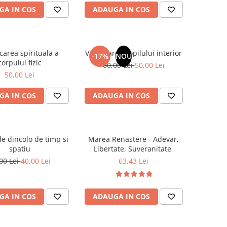
GA IN COS
ADAUGA IN COS
carea spirituala a
Vindecarea copilului interior
-17%
NOU
corpului fizic
60,00 Lei
50,00 Lei
50,00 Lei
GA IN COS
ADAUGA IN COS
e dincolo de timp si
Marea Renastere - Adevar,
spatiu
Libertate, Suveranitate
00 Lei
40,00 Lei
63,43 Lei
GA IN COS
ADAUGA IN COS