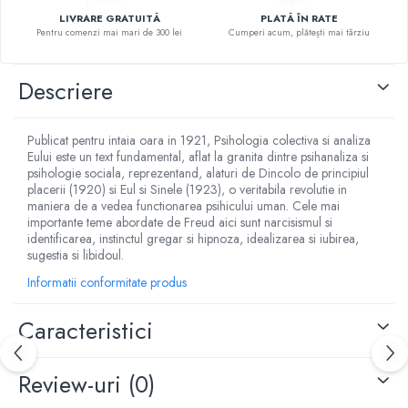
Povesti ilustrate
LIVRARE GRATUITĂ
PLATĂ ÎN RATE
Pentru comenzi mai mari de 300 lei
Cumperi acum, plătești mai târziu
Povesti - Basme - Legende
Realitatea Augmentata
Descriere
Religie pentru copii
ScienceConnection
Publicat pentru intaia oara in 1921, Psihologia colectiva si analiza
TP ROLL
Eului este un text fundamental, aflat la granita dintre psihanaliza si
psihologie sociala, reprezentand, alaturi de Dincolo de principiul
placerii (1920) si Eul si Sinele (1923), o veritabila revolutie in
maniera de a vedea functionarea psihicului uman. Cele mai
importante teme abordate de Freud aici sunt narcisismul si
identificarea, instinctul gregar si hipnoza, idealizarea si iubirea,
sugestia si libidoul.
Informatii conformitate produs
Caracteristici
Review-uri
(0)