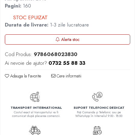
Pagini:
160
Elevi de 10 plus
Lecturi Scolare
STOC EPUIZAT
Lumea Copilariei
Durata de livrare:
1-3 zile lucratoare
Ma pregatesc pentru scoala
Alerta stoc
Manuale - Carte Scolara
Clasa a II-a
Cod Produs:
9786068023830
Clasa a III-a
Ai nevoie de ajutor?
0732 55 88 33
Clasa a IV-a
Clasa a V-a
Adauga la Favorite
Cere informatii
Clasa a VI-a
Clasa a VII-a
Clasa a VIII-a
Clasa I
TRANSPORT INTERNATIONAL
SUPORT TELEFONIC DEDICAT
Costul exact al transportului va fi
Poți Comanda și Telefonic sau pe
Clasa pregatitoare
comunicat după plasarea comenzii.
WhatsApp în Intervalul 9:00 - 18:00
Limbi Straine
Povesti