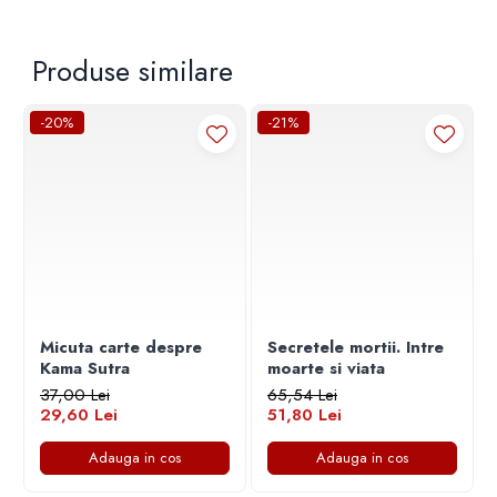
Produse similare
-20%
-21%
Micuta carte despre
Secretele mortii. Intre
Kama Sutra
moarte si viata
37,00 Lei
65,54 Lei
29,60 Lei
51,80 Lei
Adauga in cos
Adauga in cos