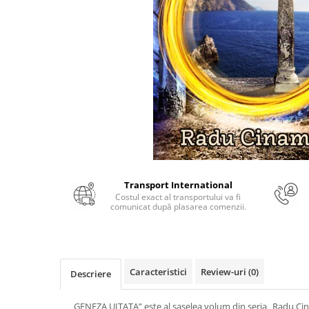
Numerologie
Paranormal
Parapsihologie
Ramtha
Audiobook
ReConnect
Religie
Crestinism
ScienceConnection
Transport International
SelfConnect
Costul exact al transportului va fi
comunicat după plasarea comenzii.
SelfHealing
Vindecare Spirituala
Sanatate
Caracteristici
Review-uri
(0)
Descriere
Diete
Gastronomik
„GENEZA UITATA” este al saselea volum din seria „Radu Cina