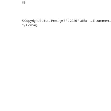
Cadouri
Carti in dar
Carti pentru copii
©Copyright Editura Prestige SRL 2026
Platforma E-commerc
by Gomag
Beletristica
Literatura Romana
Literatura Universala
Poezie
SF & Fantasy
Carte Prescolara, Joc
Carti cartonate
Descopera lumea
Descopera si invata
Din ograda
Povesti pe roti
Primele notiuni
Carti de colorat