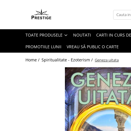
Toate Produsele
Noutati
TOATE PRODUSELE
NOUTATI
CARTI IN CURS DE
Promotii
Pachete Speciale Carti
PROMOTIILE LUNII
VREAU SĂ PUBLIC O CARTE
Spiritualitate - Ezoterism
Home /
Spiritualitate - Ezoterism /
Geneza uitata
AngelConnection
Arte Divinatorii
Astrologie
Chiromantie
Dezvoltare Spirituala
KidConnection
Minte Corp
New Illuminati Files