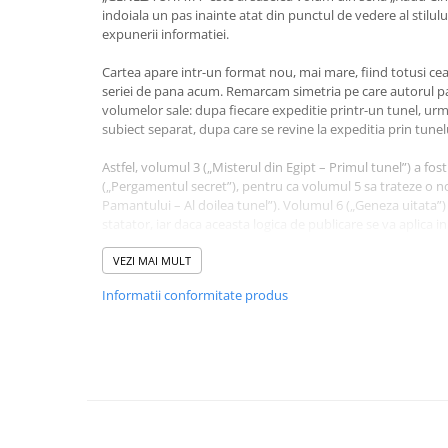
Masaj
indoiala un pas inainte atat din punctul de vedere al stilului e
expunerii informatiei.
MedConnect
Cartea apare intr-un format nou, mai mare, fiind totusi cea
Medicina & Farmacie
seriei de pana acum. Remarcam simetria pe care autorul pa
Medicina Pentru Toti
volumelor sale: dupa fiecare expeditie printr-un tunel, u
subiect separat, dupa care se revine la expeditia prin tune
SealfHealing
Astfel, volumul 3 („Misterul din Egipt – Primul tunel”) a fo
Sport
(„Pergamentul secret”), pentru ca volumul 5 sa trateze o no
Starea de bine
Pamantului – Al doilea tunel”). Volumul 6 („Geneza uitata”)
statator, iar daca aceasta logica de publicare se va aplica 
Terapii Alternative
astepta ca volumul 7 din serie sa trateze despre expeditia pr
AudioBook
este si ultimul din Complexul secret din Muntii Bucegi.
VEZI MAI MULT
Beletristica
Informatii conformitate produs
Noul volum („Geneza uitata”) prezinta un subiect uimitor p
Biografii, Memorii, Jurnale
informatiei, dar cele peste 70 de desene elaborate sunt me
textului. Miezul lucrarii il reprezinta subiectul originii adev
Carti erotice
complexe de-a lungul erelor. Sunt explicate de asemenea un
Carti pentru Adolescenti, Young
ale istoriei umanitatii, care fie nu au fost cunoscute nicioda
Adult
pozitii mitologice: Atlantida, Troia, Shambala, Hiperborea e
Crime, Thriller, Mistery
Prezentarile sunt bulversante atat prin diversitatea lor, cat 