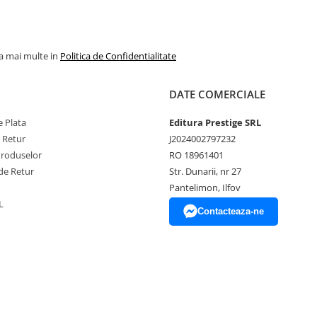
la mai multe in
Politica de Confidentialitate
DATE COMERCIALE
 Plata
Editura Prestige SRL
e Retur
J2024002797232
Produselor
RO 18961401
de Retur
Str. Dunarii, nr 27
Pantelimon, Ilfov
L
Contacteaza-ne