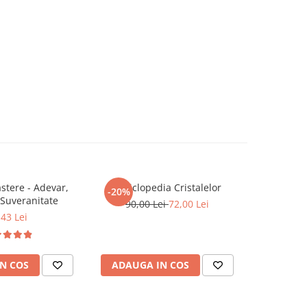
tere - Adevar,
Enciclopedia Cristalelor
ROMANIA, 
-20%
-20%
 Suveranitate
90,00 Lei
72,00 Lei
,43 Lei
81,0
N COS
ADAUGA IN COS
ADAUG