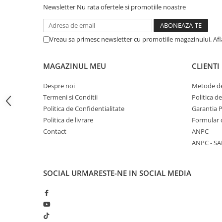
Articole Birotica
Newsletter
Nu rata ofertele si promotiile noastre
Accesorii Arhivare
Calculator
Vreau sa primesc newsletter cu promotiile magazinului. Af
Hartie si Accesorii
Instrumente de scris
MAGAZINUL MEU
CLIENTI
Organizare si Arhivare
Seturi birotica
Despre noi
Metode de
Termeni si Conditii
Politica d
Articole scolare
Politica de Confidentialitate
Garantia 
Arta
Politica de livrare
Formular 
Caiete si Carnetele scolare
Contact
ANPC
Coperti, Mape, Etichete
ANPC - SA
Ghiozdane si Penare scolare
Instrumente de scris
SOCIAL
URMARESTE-NE IN SOCIAL MEDIA
Instrumente si Truse Geometrie
Seturi scolare
Calculator
Consumabile & Accesorii