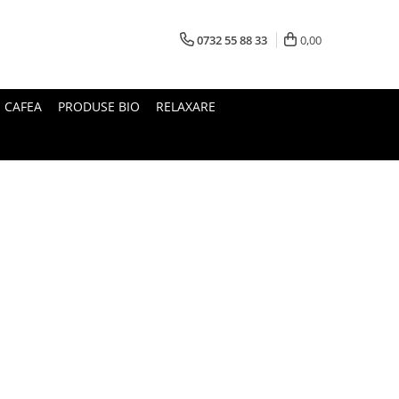
0732 55 88 33
0,00
I CAFEA
PRODUSE BIO
RELAXARE