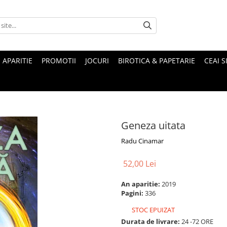
 APARITIE
PROMOTII
JOCURI
BIROTICA & PAPETARIE
CEAI S
Geneza uitata
Radu Cinamar
52,00 Lei
An aparitie:
2019
Pagini:
336
STOC EPUIZAT
Durata de livrare:
24 -72 ORE