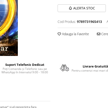
ALERTA STOC
Cod Produs:
9789731965413
Adauga la Favorite
Cere 
Suport Telefonic Dedicat
Livrare Gratuită
Poți Comanda și Telefonic sau pe
Pentru comenzi mai mari de
WhatsApp în Intervalul 9:00 - 18:00
mar” si el reprezinta fara