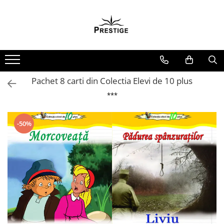
Toate Produsele
Noutati
Promotii
Pachete Speciale Carti
Pachet 8 carti din Colectia Elevi de 10 plus
Spiritualitate - Ezoterism
***
AngelConnection
Arte Divinatorii
-50%
Astrologie
Chiromantie
Dezvoltare Spirituala
KidConnection
Minte Corp
New Illuminati Files