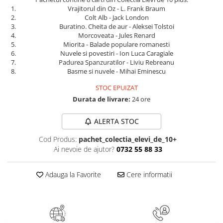
Masaj
Vrajitorul din Oz - L. Frank Braum
Colt Alb - Jack London
MedConnect
Buratino. Cheita de aur - Aleksei Tolstoi
Morcoveata - Jules Renard
Medicina & Farmacie
Miorita - Balade populare romanesti
Medicina Pentru Toti
Nuvele si povestiri - Ion Luca Caragiale
Padurea Spanzuratilor - Liviu Rebreanu
SealfHealing
Basme si nuvele - Mihai Eminescu
Sport
STOC EPUIZAT
Starea de bine
Durata de livrare:
24 ore
Terapii Alternative
ALERTA STOC
AudioBook
Cod Produs:
pachet_colectia_elevi_de_10+
Beletristica
Ai nevoie de ajutor?
0732 55 88 33
Biografii, Memorii, Jurnale
Carti erotice
Adauga la Favorite
Cere informatii
Carti pentru Adolescenti, Young
Adult
Crime, Thriller, Mistery