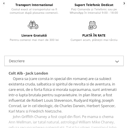
Literatura Romana
Transport International
Suport Telefonic Dedicat
Costul exact al transportului va fi
Poți Comanda și Telefonic sau pe
Literatura Universala
comunicat după plasarea comenzii.
WhatsApp în Intervalul 9:00 - 18:00
Poezie
Romane de dragoste, Carti
romantice
Livrare Gratuită
PLATĂ ÎN RATE
Pentru comenzi mai mari de 300 lei
Cumperi acum, plătești mai târziu
Senzatii/Dragoste
Senzatii/Erotic
Descriere
Senzatii/Suspans
Senzatii/Thriller
Colt Alb - Jack London
Opera sa (care consta in special din romane) are ca subiect
SF & Fantasy
existenta cruda, salbatica si spiritul de revolta si de aventura, in
Teatru
care eroii, de o forta fizica si morala supraumana, sunt antrenati
intr-o lupta brutala pentru supravietuire. In plan literar, a fost
Teens Book Club
influentat de Robert Louis Stevenson, Rudyard Kipling, Joseph
Umor
Conrad, iar in cel ideologic, de Charles Darwin, Herbert Spencer,
Karl Marx si Friedrich Nietzsche.
Birotica & Papetarie
John Griffith Chaney a fost copil din flori. Pe mama o chema
Adezivi si benzi adezive
Ann Wellman, iar tatal natural, astrologul William Mike Chaney,
refuza recunoasterea paternitatii. Tatal lui vitreg, tamplarul John