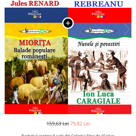
Numerologie
Paranormal
Parapsihologie
Ramtha
Audiobook
ReConnect
Religie
Crestinism
ScienceConnection
SelfConnect
SelfHealing
Vindecare Spirituala
Sanatate
Diete
159,63 Lei
79,82 Lei
Gastronomik
Pachetul contine 8 carti din Colectia Elevi de 10 plus: