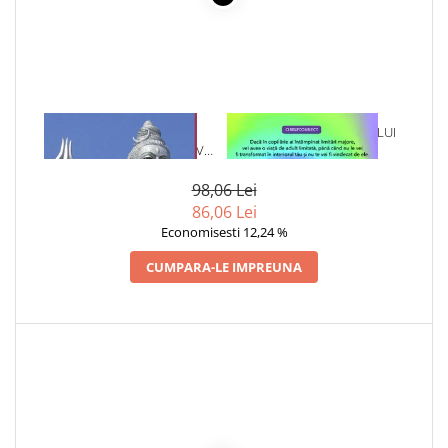
Cadouri
Carti in dar
Carti pentru copii
Beletristica
1 x AMINTIRILE UNUI
1 x VINDECAREA COPILULUI
Literatura Romana
ASPIRANT LA ETERNITATE VOL
INTERIOR
Literatura Universala
1
Poezie
98,06 Lei
86,06 Lei
SF & Fantasy
Economisesti 12,24 %
Carte Prescolara, Joc
CUMPARA-LE IMPREUNA
Carti cartonate
Descopera lumea
Descopera si invata
Din ograda
Povesti pe roti
Primele notiuni
Carti de colorat