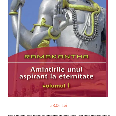
Numerologie
Paranormal
Parapsihologie
Ramtha
Audiobook
ReConnect
Religie
Crestinism
ScienceConnection
SelfConnect
SelfHealing
Vindecare Spirituala
Sanatate
Diete
38,06 Lei
Gastronomik