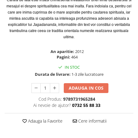
Cartea de fata este insasi chintesenta invataturilor unei fiinte desavarsite si
Masaj
mesajul ei despre spiritualitatea cea mai inalta. Fara indoiala ca, pentru cel
care are inima cuprinsa de o mare aspiratie pentru cautarea spirituala, iar
MedConnect
mintea ascutita si capabila sa inteleaga profunzimea adeseori abisala a
Medicina & Farmacie
explicatiilor lui
Jagadananda
, informatiile din text vor constitui o veritabila
trambulina catre ceea ce traditia orientala numeste
realizarea spirituala
Medicina Pentru Toti
ultima
.
SealfHealing
An aparitie:
2012
Sport
Pagini:
464
Starea de bine
IN STOC
Terapii Alternative
Durata de livrare:
1-3 zile lucratoare
AudioBook
ADAUGA IN COS
Beletristica
Biografii, Memorii, Jurnale
Cod Produs:
9789731965284
Ai nevoie de ajutor?
0732 55 88 33
Carti erotice
Carti pentru Adolescenti, Young
Adauga la Favorite
Cere informatii
Adult
Crime, Thriller, Mistery