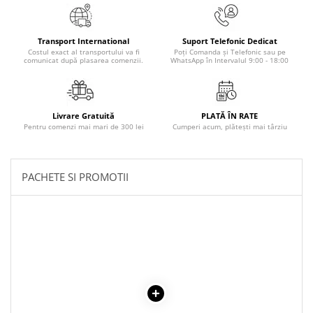
Literatura Romana
Literatura Universala
Transport International
Suport Telefonic Dedicat
Poezie
Costul exact al transportului va fi
Poți Comanda și Telefonic sau pe
comunicat după plasarea comenzii.
WhatsApp în Intervalul 9:00 - 18:00
Romane de dragoste, Carti
romantice
Senzatii/Dragoste
Livrare Gratuită
PLATĂ ÎN RATE
Pentru comenzi mai mari de 300 lei
Cumperi acum, plătești mai târziu
Senzatii/Erotic
Senzatii/Suspans
Senzatii/Thriller
PACHETE SI PROMOTII
SF & Fantasy
Teatru
Teens Book Club
Umor
Birotica & Papetarie
Adezivi si benzi adezive