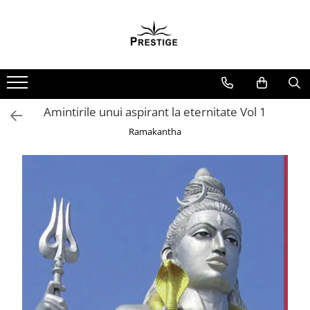
Toate Produsele
Noutati
Promotii
Pachete Speciale Carti
Amintirile unui aspirant la eternitate Vol 1
Spiritualitate - Ezoterism
Ramakantha
AngelConnection
Arte Divinatorii
Astrologie
Chiromantie
Dezvoltare Spirituala
KidConnection
Minte Corp
New Illuminati Files