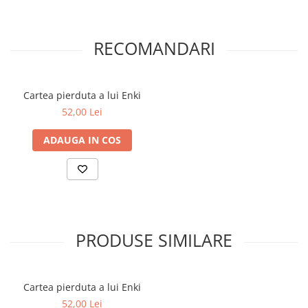
Povesti ilustrate
Povesti - Basme - Legende
RECOMANDARI
Realitatea Augmentata
Religie pentru copii
ScienceConnection
Cartea pierduta a lui Enki
52,00 Lei
TP ROLL
Ceai si Cafea
ADAUGA IN COS
Cafea
Cafea terapeutica
Ceai
Dezvoltare Personala
PRODUSE SIMILARE
BUSINESS
Carti de joc
Dezvoltare Personala Adulti
Cartea pierduta a lui Enki
Dezvoltare Profesionala
52,00 Lei