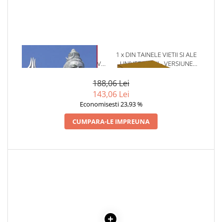
Articole Birotica
Accesorii Arhivare
Calculator
Hartie si Accesorii
1 x AMINTIRILE UNUI
1 x DIN TAINELE VIETII SI ALE
Instrumente de scris
ASPIRANT LA ETERNITATE VOL
UNIVERSULUI - VERSIUNE
Organizare si Arhivare
1
ORIGINALA DIN 1939.
VOLUMELE I-III. CUTIE DE
188,06 Lei
Seturi birotica
COLECTIE -SCARLAT
143,06 Lei
Articole scolare
DEMETRESCU
Economisesti 23,93 %
Arta
CUMPARA-LE IMPREUNA
Caiete si Carnetele scolare
Coperti, Mape, Etichete
Ghiozdane si Penare scolare
Instrumente de scris
Instrumente si Truse Geometrie
Seturi scolare
Calculator
Consumabile & Accesorii