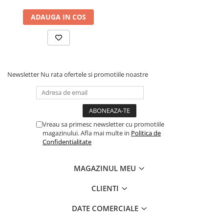
Dezvoltarea Afacerilor
ADAUGA IN COS
Parenting & Familie
Psihologie, Psihanaliza
PSYCONNECT
Sexualitate
Newsletter
Nu rata ofertele si promotiile noastre
Istorie
Istorie & Filosofie
Istorii Secrete
Vreau sa primesc newsletter cu promotiile
Mituri si Legende
magazinului. Afla mai multe in
Politica de
Confidentialitate
Tot Adevarul
Jocuri
MAGAZINUL MEU
Casute de papusi si mobilier
Creativitate
CLIENTI
Educative
DATE COMERCIALE
BrainBox