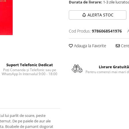
Durata de livrare:
1-3 zile lucrato
ALERTA STOC
Cod Produs:
9786068541976
Adauga la Favorite
Cere 
Suport Telefonic Dedicat
Livrare Gratuită
Poți Comanda și Telefonic sau pe
Pentru comenzi mai mari de
WhatsApp în Intervalul 9:00 - 18:00
ul lui parlit de soare, peste
sternut. De pe paiele de aur ale
ntata. Boabele de pamant dogorat