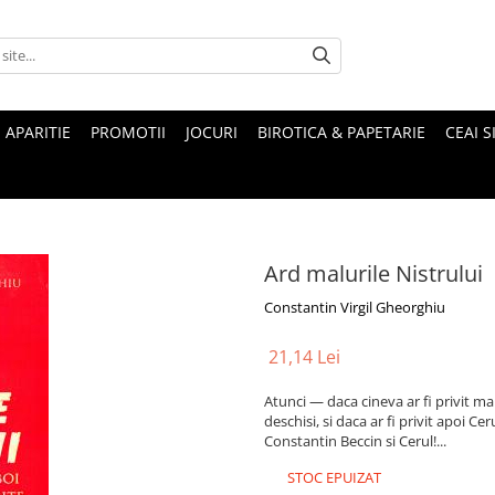
 APARITIE
PROMOTII
JOCURI
BIROTICA & PAPETARIE
CEAI S
Ard malurile Nistrului
Constantin Virgil Gheorghiu
21,14 Lei
Atunci — daca cineva ar fi privit ma
deschisi, si daca ar fi privit apoi Ceru
Constantin Beccin si Cerul!...
STOC EPUIZAT