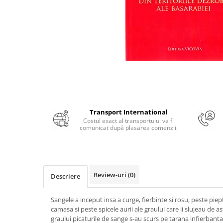
Numerologie
Paranormal
Parapsihologie
Ramtha
Audiobook
ReConnect
Religie
Crestinism
Transport International
Costul exact al transportului va fi
ScienceConnection
comunicat după plasarea comenzii.
SelfConnect
SelfHealing
Vindecare Spirituala
Review-uri
(0)
Descriere
Sanatate
Diete
Sangele a inceput insa a curge, fierbinte si rosu, peste piept
camasa si peste spicele aurii ale graului care ii slujeau de a
Gastronomik
graului picaturile de sange s-au scurs pe tarana infierba