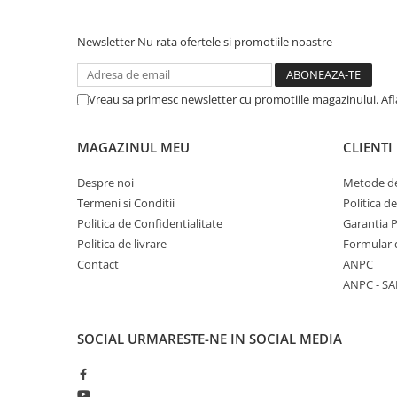
Literatura Romana
Literatura Universala
Newsletter
Nu rata ofertele si promotiile noastre
Poezie
Romane de dragoste, Carti
Vreau sa primesc newsletter cu promotiile magazinului. Af
romantice
Senzatii/Dragoste
MAGAZINUL MEU
CLIENTI
Senzatii/Erotic
Despre noi
Metode de
Senzatii/Suspans
Termeni si Conditii
Politica d
Senzatii/Thriller
Politica de Confidentialitate
Garantia 
Politica de livrare
Formular 
SF & Fantasy
Contact
ANPC
Teatru
ANPC - SA
Teens Book Club
Umor
SOCIAL
URMARESTE-NE IN SOCIAL MEDIA
Birotica & Papetarie
Adezivi si benzi adezive