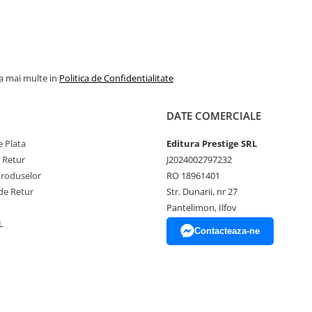
la mai multe in
Politica de Confidentialitate
DATE COMERCIALE
 Plata
Editura Prestige SRL
e Retur
J2024002797232
Produselor
RO 18961401
de Retur
Str. Dunarii, nr 27
Pantelimon, Ilfov
L
Contacteaza-ne