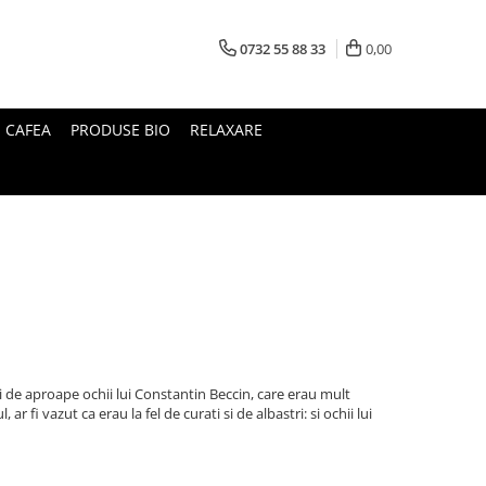
0732 55 88 33
0,00
I CAFEA
PRODUSE BIO
RELAXARE
i de aproape ochii lui Constantin Beccin, care erau mult
l, ar fi vazut ca erau la fel de curati si de albastri: si ochii lui