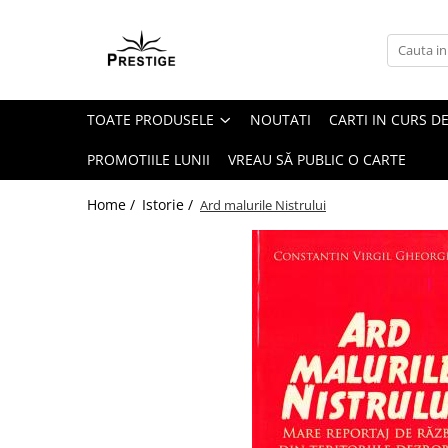
Toate Produsele
Noutati
TOATE PRODUSELE
NOUTATI
CARTI IN CURS DE
Promotii
Pachete Speciale Carti
PROMOTIILE LUNII
VREAU SĂ PUBLIC O CARTE
Spiritualitate - Ezoterism
Home /
Istorie /
Ard malurile Nistrului
AngelConnection
Arte Divinatorii
Astrologie
Chiromantie
Dezvoltare Spirituala
KidConnection
Minte Corp
New Illuminati Files