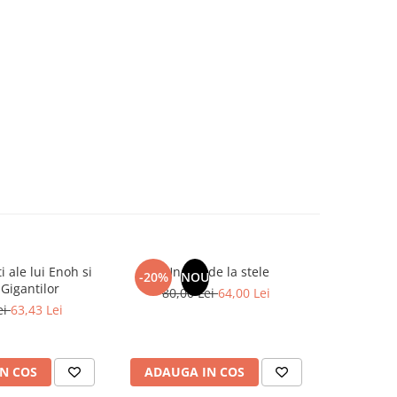
ti ale lui Enoh si
Un dar de la stele
Tablitele
-20%
NOU
-19%
Gigantilor
Tho
80,00 Lei
64,00 Lei
ei
63,43 Lei
37,0
N COS
ADAUGA IN COS
ADAUG