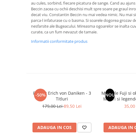
au cules, sorbind, fiecare picatura de sange. Cand au ajuns 
Masaj
Beccin zacea cu ochii deschisi mult spre soare pe graul in
MedConnect
decat viu. Constantin Beccin nu mai vedea nimic. Nu mai si
parca-l infaturase cu o basma. Si soarele dogorea grozav d
Medicina & Farmacie
nesfarsite ale Bugeacului. Mireasma ogoarelor se inalta cuv
curate, ca un fum nevazut de tamaie.
Medicina Pentru Toti
Informatii conformitate produs
SealfHealing
Sport
Starea de bine
Terapii Alternative
AudioBook
Beletristica
Pachet Erich von Daniken - 3
Muntele Fuji si 
-50%
NOU
Biografii, Memorii, Jurnale
Titluri
Mituri si legend
Carti erotice
179,00 Lei
89,50 Lei
35,00 
Carti pentru Adolescenti, Young
Adult
ADAUGA IN COS
ADAUGA IN 
Crime, Thriller, Mistery