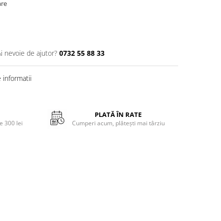
are
Ai nevoie de ajutor?
0732 55 88 33
informatii
PLATĂ ÎN RATE
 300 lei
Cumperi acum, plătești mai târziu