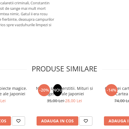
calaretii criminali, Constantin
rosit de sange mai mult mort
mtea nimic. Gatul ii era rosu
e fierbinte, deasupra campurilor
ios spre vazduhurile limpezi si
PRODUSE SIMILARE
obiecte magice.
Natura si superstitii. Mituri si
Cele trei car
-20%
NOU
-14%
e ale Japoniei
legende ale Japoniei
Cartea 
Lei
35,00 Lei
28,00 Lei
74,00 L
COS
ADAUGA IN COS
ADAUGA I