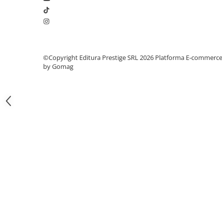
Articole Birotica
Accesorii Arhivare
Calculator
Hartie si Accesorii
©Copyright Editura Prestige SRL 2026
Platforma E-commerc
Instrumente de scris
by Gomag
Organizare si Arhivare
Seturi birotica
Articole scolare
Arta
Caiete si Carnetele scolare
Coperti, Mape, Etichete
Ghiozdane si Penare scolare
Instrumente de scris
Instrumente si Truse Geometrie
Seturi scolare
Calculator
Consumabile & Accesorii