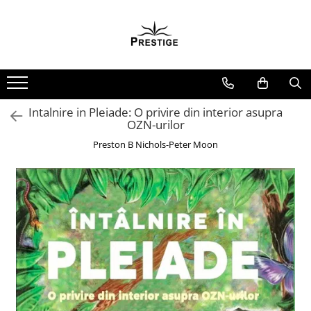
Toate Produsele
Noutati
Promotii
Pachete Speciale Carti
Intalnire in Pleiade: O privire din interior asupra
OZN-urilor
Spiritualitate - Ezoterism
Preston B Nichols-Peter Moon
AngelConnection
Arte Divinatorii
Astrologie
Chiromantie
Dezvoltare Spirituala
KidConnection
Minte Corp
New Illuminati Files