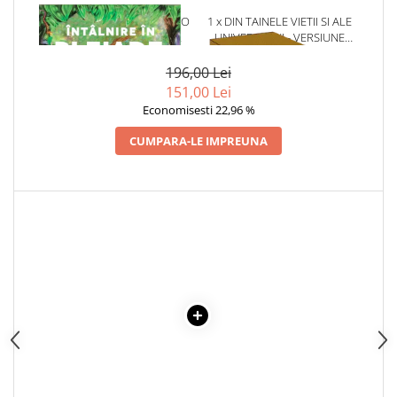
Articole Birotica
1 x INTALNIRE IN PLEIADE: O
1 x DIN TAINELE VIETII SI ALE
Accesorii Arhivare
PRIVIRE DIN INTERIOR
UNIVERSULUI - VERSIUNE
ASUPRA OZN-URILOR
ORIGINALA DIN 1939.
Calculator
VOLUMELE I-III. CUTIE DE
196,00 Lei
Hartie si Accesorii
COLECTIE -SCARLAT
151,00 Lei
DEMETRESCU
Instrumente de scris
Economisesti 22,96 %
Organizare si Arhivare
CUMPARA-LE IMPREUNA
Seturi birotica
Articole scolare
Arta
Caiete si Carnetele scolare
Coperti, Mape, Etichete
Ghiozdane si Penare scolare
Instrumente de scris
Instrumente si Truse Geometrie
Seturi scolare
Calculator
Consumabile & Accesorii