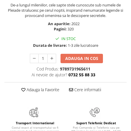
Masaj
De-a lungul mileniilor, cele sapte stele cunoscute sub numele de
Pleiade stralucesc pe cerul noptii, inspirand nenumarate legende si
MedConnect
provocand omenirea sa le descopere secretele.
Medicina & Farmacie
An aparitie:
2022
Pagini:
320
Medicina Pentru Toti
IN STOC
SealfHealing
Durata de livrare:
1-3 zile lucratoare
Sport
Starea de bine
ADAUGA IN COS
Terapii Alternative
Cod Produs:
9789731965611
Ai nevoie de ajutor?
0732 55 88 33
AudioBook
Beletristica
Adauga la Favorite
Cere informatii
Biografii, Memorii, Jurnale
Carti erotice
Carti pentru Adolescenti, Young
Adult
Transport International
Suport Telefonic Dedicat
Crime, Thriller, Mistery
Costul exact al transportului va fi
Poți Comanda și Telefonic sau pe