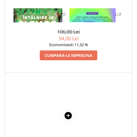
Cadouri
1 x INTALNIRE IN PLEIADE: O
1 x VINDECAREA COPILULUI
Carti in dar
PRIVIRE DIN INTERIOR
INTERIOR
Carti pentru copii
ASUPRA OZN-URILOR
106,00 Lei
Beletristica
94,00 Lei
Literatura Romana
Economisesti 11,32 %
Literatura Universala
CUMPARA-LE IMPREUNA
Poezie
SF & Fantasy
Carte Prescolara, Joc
Carti cartonate
Descopera lumea
Descopera si invata
Din ograda
Povesti pe roti
Primele notiuni
Carti de colorat