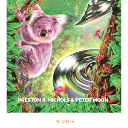
Numerologie
Paranormal
Parapsihologie
Ramtha
Audiobook
ReConnect
Religie
Crestinism
ScienceConnection
SelfConnect
SelfHealing
Vindecare Spirituala
Sanatate
Diete
46,00 Lei
Gastronomik