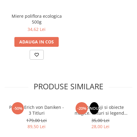
Povesti ilustrate
Povesti - Basme - Legende
Miere poliflora ecologica
500g
Realitatea Augmentata
34,62 Lei
Religie pentru copii
ADAUGA IN COS
ScienceConnection
TP ROLL
Ceai si Cafea
Cafea
Cafea terapeutica
PRODUSE SIMILARE
Ceai
Dezvoltare Personala
BUSINESS
Pachet Erich von Daniken -
Muntele Fuji si obiecte
-50%
-20%
NOU
3 Titluri
magice. Mituri si legende
Carti de joc
ale Japoniei
179,00 Lei
35,00 Lei
Dezvoltare Personala Adulti
89,50 Lei
28,00 Lei
Dezvoltare Profesionala