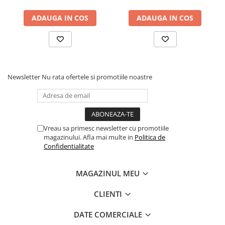
Dezvoltarea Afacerilor
ADAUGA IN COS
ADAUGA IN COS
Parenting & Familie
Psihologie, Psihanaliza
PSYCONNECT
Sexualitate
Newsletter
Nu rata ofertele si promotiile noastre
Istorie
Istorie & Filosofie
Istorii Secrete
Vreau sa primesc newsletter cu promotiile
Mituri si Legende
magazinului. Afla mai multe in
Politica de
Confidentialitate
Tot Adevarul
Jocuri
MAGAZINUL MEU
Casute de papusi si mobilier
Creativitate
CLIENTI
Educative
DATE COMERCIALE
BrainBox