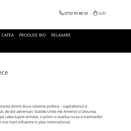
0732 55 88 33
0,00
I CAFEA
PRODUSE BIO
RELAXARE
rece
tarea dintre doua sisteme politice – capitalismul si
al, de doi adversari: Statele Unite Ale Americii si Uniunea
 pe calea luptei armate, ci printr-o acerba cursa a inarmarilor
 mai mari influente in plan international.