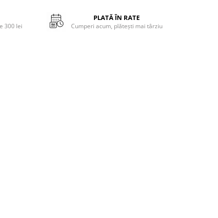
PLATĂ ÎN RATE
 300 lei
Cumperi acum, plătești mai târziu