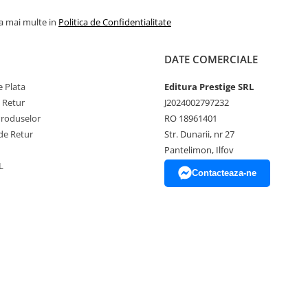
la mai multe in
Politica de Confidentialitate
DATE COMERCIALE
 Plata
Editura Prestige SRL
e Retur
J2024002797232
Produselor
RO 18961401
de Retur
Str. Dunarii, nr 27
Pantelimon, Ilfov
L
Contacteaza-ne