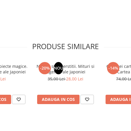
terne. Asistam in prezent la o
vreme cat o serie de tratate
escand amenintarile la adresa
e – capitalist si socialist, ci
PRODUSE SIMILARE
obiecte magice.
Natura si superstitii. Mituri si
Cele trei car
-20%
NOU
-14%
e ale Japoniei
legende ale Japoniei
Cartea 
Lei
35,00 Lei
28,00 Lei
74,00 L
COS
ADAUGA IN COS
ADAUGA I