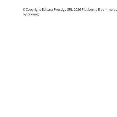
Cadouri
©Copyright Editura Prestige SRL 2026
Platforma E-commerc
Carti in dar
by Gomag
Carti pentru copii
Beletristica
Literatura Romana
Literatura Universala
Poezie
SF & Fantasy
Carte Prescolara, Joc
Carti cartonate
Descopera lumea
Descopera si invata
Din ograda
Povesti pe roti
Primele notiuni
Carti de colorat