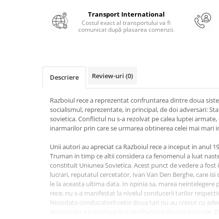
Masaj
Transport International
MedConnect
Costul exact al transportului va fi
comunicat după plasarea comenzii.
Medicina & Farmacie
Medicina Pentru Toti
SealfHealing
Review-uri
(0)
Descriere
Sport
Starea de bine
Razboiul rece a reprezentat confruntarea dintre doua sistem
socialismul, reprezentate, in principal, de doi adversari: St
Terapii Alternative
sovietica. Conflictul nu s-a rezolvat pe calea luptei armate, 
AudioBook
inarmarilor prin care se urmarea obtinerea celei mai mari in
Beletristica
Unii autori au apreciat ca Razboiul rece a inceput in anul 1
Biografii, Memorii, Jurnale
Truman in timp ce altii considera ca fenomenul a luat naster
constituit Uniunea Sovietica. Acest punct de vedere a fost i
Carti erotice
lucrari, reputatul cercetator, Ivan Van Den Berghe, care isi
Carti pentru Adolescenti, Young
le la aceasta ultima data. In opinia sa, marea neintelegere p
Adult
rece, nu s-a manifestat la nivelul conducerii tarilor respect
Niciodata conducatorii celor doua tari nu au crezut cu adev
Crime, Thriller, Mistery
inarmarilor va conduce la o confruntare directa intre ele. D