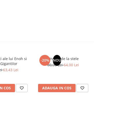
ti ale lui Enoh si
Un dar de la stele
Tablitele
-20%
NOU
-19%
Gigantilor
Tho
80,00 Lei
64,00 Lei
ei
63,43 Lei
37,0
N COS
ADAUGA IN COS
ADAUG