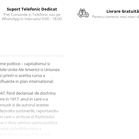
Suport Telefonic Dedicat
Livrare Gratuită
Poți Comanda și Telefonic sau pe
Pentru comenzi mai mari de
WhatsApp în Intervalul 9:00 - 18:00
e politice – capitalismul si
atele Unite Ale Americii si Uniunea
ci printr-o acerba cursa a
fluente in plan international.
947, fiind declansat de doctrina
e in 1917, anul in care s-a
nsusit si de autorul acestei
 dezvolta sustinerile, raportandu-
e care o atribuie el Razboiului
ive ci doar pentru opinia publica.
arat ca teribila cursa a
impotriva, ei s-au folosit de