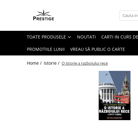
Toate Produsele
Noutati
TOATE PRODUSELE
NOUTATI
CARTI IN CURS DE
Promotii
Pachete Speciale Carti
PROMOTIILE LUNII
VREAU SĂ PUBLIC O CARTE
Spiritualitate - Ezoterism
Home /
Istorie /
O istorie a razboiului rece
AngelConnection
Arte Divinatorii
Astrologie
Chiromantie
Dezvoltare Spirituala
KidConnection
Minte Corp
New Illuminati Files