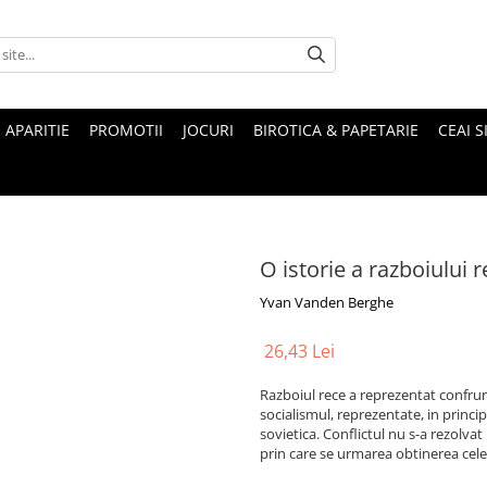
 APARITIE
PROMOTII
JOCURI
BIROTICA & PAPETARIE
CEAI S
O istorie a razboiului 
Yvan Vanden Berghe
26,43 Lei
Razboiul rece a reprezentat confrun
socialismul, reprezentate, in princip
sovietica. Conflictul nu s-a rezolvat
prin care se urmarea obtinerea celei