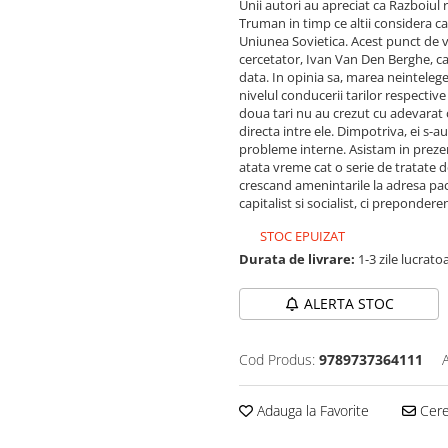
Unii autori au apreciat ca Razboiul 
Truman in timp ce altii considera ca
Uniunea Sovietica. Acest punct de ve
cercetator, Ivan Van Den Berghe, car
data. In opinia sa, marea neintelege
nivelul conducerii tarilor respectiv
doua tari nu au crezut cu adevarat 
directa intre ele. Dimpotriva, ei s-
probleme interne. Asistam in prezen
atata vreme cat o serie de tratate d
crescand amenintarile la adresa pac
capitalist si socialist, ci preponder
STOC EPUIZAT
Durata de livrare:
1-3 zile lucrato
ALERTA STOC
Cod Produs:
9789737364111
Adauga la Favorite
Cere 