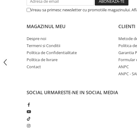
Articole Birotica
Vreau sa primesc newsletter cu promotiile magazinului. Af
Accesorii Arhivare
Calculator
MAGAZINUL MEU
CLIENTI
Hartie si Accesorii
Instrumente de scris
Despre noi
Metode de
Organizare si Arhivare
Termeni si Conditii
Politica d
Seturi birotica
Politica de Confidentialitate
Garantia 
Politica de livrare
Formular 
Articole scolare
Contact
ANPC
Arta
ANPC - SA
Caiete si Carnetele scolare
Coperti, Mape, Etichete
SOCIAL
URMARESTE-NE IN SOCIAL MEDIA
Ghiozdane si Penare scolare
Instrumente de scris
Instrumente si Truse Geometrie
Seturi scolare
Calculator
Consumabile & Accesorii