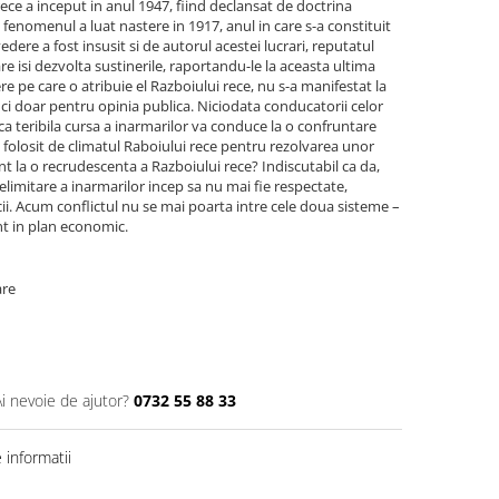
rece a inceput in anul 1947, fiind declansat de doctrina
 fenomenul a luat nastere in 1917, anul in care s-a constituit
dere a fost insusit si de autorul acestei lucrari, reputatul
e isi dezvolta sustinerile, raportandu-le la aceasta ultima
re pe care o atribuie el Razboiului rece, nu s-a manifestat la
e ci doar pentru opinia publica. Niciodata conducatorii celor
ca teribila cursa a inarmarilor va conduce la o confruntare
au folosit de climatul Raboiului rece pentru rezolvarea unor
t la o recrudescenta a Razboiului rece? Indiscutabil ca da,
elimitare a inarmarilor incep sa nu mai fie respectate,
ii. Acum conflictul nu se mai poarta intre cele doua sisteme –
ent in plan economic.
are
Ai nevoie de ajutor?
0732 55 88 33
informatii