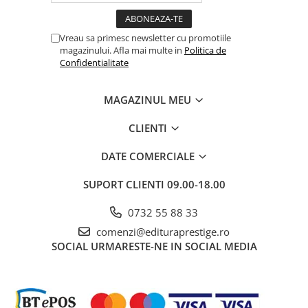
poster in grafica 3D color, cu dimensiuni de 50 x70 cm al
Cadouri
computerului genetic, pe care il veti avea in fata atunci cand cititi
Carti in dar
cartea.“ TONI VICTOR MOLDOVAN
Vreau sa primesc newsletter cu promotiile
magazinului. Afla mai multe in
Politica de
Carti pentru copii
Confidentialitate
Beletristica
Literatura Romana
MAGAZINUL MEU
Literatura Universala
Poezie
CLIENTI
SF & Fantasy
DATE COMERCIALE
Carte Prescolara, Joc
SUPORT CLIENTI
09.00-18.00
Carti cartonate
Descopera lumea
0732 55 88 33
Descopera si invata
comenzi@edituraprestige.ro
Din ograda
SOCIAL
URMARESTE-NE IN SOCIAL MEDIA
Povesti pe roti
Primele notiuni
Carti de colorat