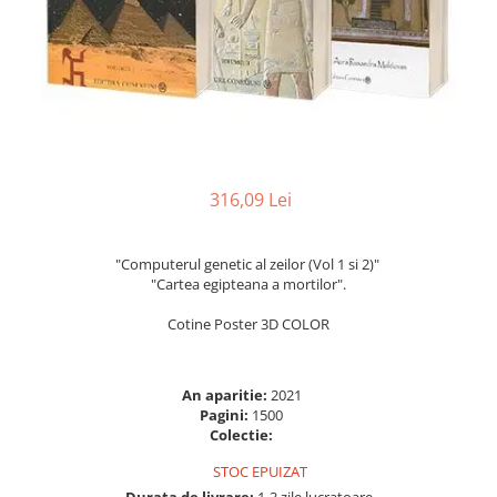
Numerologie
Paranormal
Parapsihologie
Ramtha
Audiobook
ReConnect
316,09 Lei
Religie
Crestinism
"Computerul genetic al zeilor (Vol 1 si 2)"
ScienceConnection
"Cartea egipteana a mortilor".
SelfConnect
Cotine Poster 3D COLOR
SelfHealing
Vindecare Spirituala
An aparitie:
2021
Sanatate
Pagini:
1500
Colectie:
Diete
STOC EPUIZAT
Gastronomik