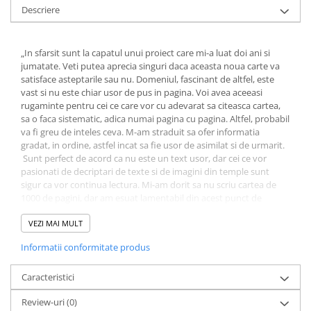
Literatura Romana
Descriere
Literatura Universala
Poezie
„In sfarsit sunt la capatul unui proiect care mi-a luat doi ani si
jumatate. Veti putea aprecia singuri daca aceasta noua carte va
Romane de dragoste, Carti
satisface asteptarile sau nu. Domeniul, fascinant de altfel, este
romantice
vast si nu este chiar usor de pus in pagina. Voi avea aceeasi
rugaminte pentru cei ce care vor cu adevarat sa citeasca cartea,
Senzatii/Dragoste
sa o faca sistematic, adica numai pagina cu pagina. Altfel, probabil
Senzatii/Erotic
va fi greu de inteles ceva. M-am straduit sa ofer informatia
gradat, in ordine, astfel incat sa fie usor de asimilat si de urmarit.
Senzatii/Suspans
Sunt perfect de acord ca nu este un text usor, dar cei ce vor
Senzatii/Thriller
pasionati de decriptari de texte si de imagini din temple sunt
sigur ca vor continua lectura. Mi-am dorit sa nu scriu cartea de
SF & Fantasy
1000 de pagini, dar am esuat lamentabil din acest punct de
vedere. Foarte probabil, daca as rescri-o pentru a treia oara as
Teatru
reusi sa ma incadrez sub 1000 de pagini. In mod sigur as putea sa
VEZI MAI MULT
Teens Book Club
mai tai din drumurile mele colaterale prin care demonstrez o
Informatii conformitate produs
idee. Cartea ar pierde insa o parte din frumusete zic eu, pentru ca
Umor
numai asa cum am scris-o veti fi alaturi de mine in toate micile
mele descoperiri. Daca veti mai gasi ceva greseli de scriere sau
Caracteristici
Birotica & Papetarie
patru puncte in loc de trei, va rog sa-mi iertati aceste omisiuni. Ele
Adezivi si benzi adezive
Review-uri
(0)
sunt aproape inerente atunci cand scrii cartea nu ca un scriitor