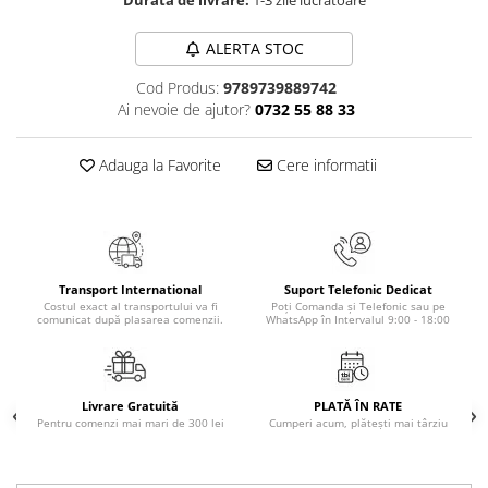
Durata de livrare:
1-3 zile lucratoare
Masaj
MedConnect
ALERTA STOC
Medicina & Farmacie
Cod Produs:
9789739889742
Ai nevoie de ajutor?
0732 55 88 33
Medicina Pentru Toti
SealfHealing
Adauga la Favorite
Cere informatii
Sport
Starea de bine
Terapii Alternative
AudioBook
Transport International
Suport Telefonic Dedicat
Costul exact al transportului va fi
Poți Comanda și Telefonic sau pe
Beletristica
comunicat după plasarea comenzii.
WhatsApp în Intervalul 9:00 - 18:00
Biografii, Memorii, Jurnale
Carti erotice
Livrare Gratuită
PLATĂ ÎN RATE
Carti pentru Adolescenti, Young
Pentru comenzi mai mari de 300 lei
Cumperi acum, plătești mai târziu
Adult
Crime, Thriller, Mistery