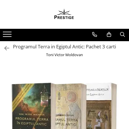
Toate Produsele
Noutati
Promotii
Pachete Speciale Carti
Programul Terra in Egiptul Antic: Pachet 3 carti
Spiritualitate - Ezoterism
Toni Victor Moldovan
AngelConnection
Arte Divinatorii
Astrologie
Chiromantie
Dezvoltare Spirituala
KidConnection
Minte Corp
New Illuminati Files