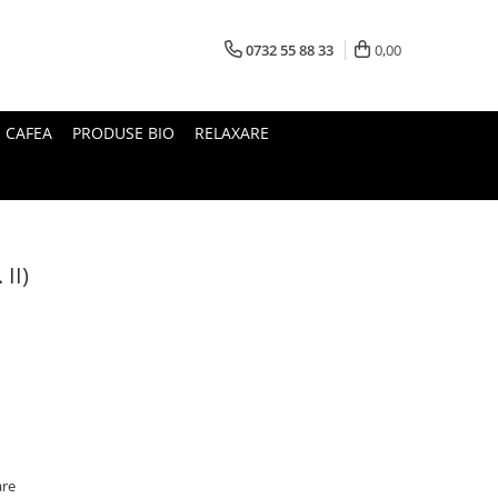
0732 55 88 33
0,00
I CAFEA
PRODUSE BIO
RELAXARE
 II)
are