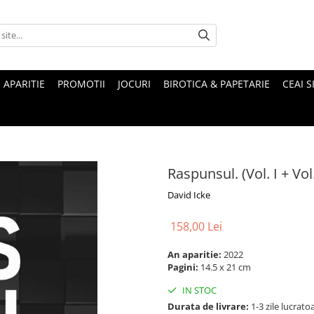
 APARITIE
PROMOTII
JOCURI
BIROTICA & PAPETARIE
CEAI S
Raspunsul. (Vol. I + Vol.
David Icke
158,00 Lei
An aparitie:
2022
Pagini:
14.5 x 21 cm
IN STOC
Durata de livrare:
1-3 zile lucrato