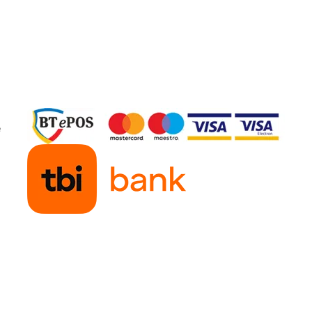
r are potentialul de a-ti schimba
e