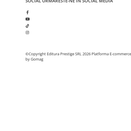
SOCIAL
URMARESTE-NE IN SOCIAL MEDIA
in ocean, ci esti oceanul intr-o picatura. Aceasta carte chia
Elevi de 10 plus
viata. Acesta este Raspunsul.
Lecturi Scolare
Lumea Copilariei
Ma pregatesc pentru scoala
Manuale - Carte Scolara
Clasa a II-a
©Copyright Editura Prestige SRL 2026
Platforma E-commerc
Clasa a III-a
by Gomag
Clasa a IV-a
Clasa a V-a
Clasa a VI-a
Clasa a VII-a
Clasa a VIII-a
Clasa I
Clasa pregatitoare
Limbi Straine
Povesti