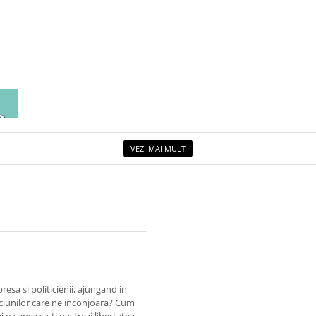
EA
ETUL
VEZI MAI MULT
esa si politicienii, ajungand in
ciunilor care ne inconjoara? Cum
ai o sansa sa-ti pastrezi libertatea