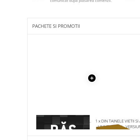
comunicat după plasarea comenzii.
Masaj
MedConnect
Medicina & Farmacie
PACHETE SI PROMOTII
Medicina Pentru Toti
SealfHealing
Sport
Starea de bine
Terapii Alternative
AudioBook
Beletristica
Biografii, Memorii, Jurnale
Carti erotice
Carti pentru Adolescenti, Young
1 x RASPUNSUL. (VOL. I + VOL.
1 x DIN TAINELE VIETII SI
Adult
II)
UNIVERSULUI - VERSIU
ORIGINALA DIN 1939.
Crime, Thriller, Mistery
VOLUMELE I-III. CUTIE 