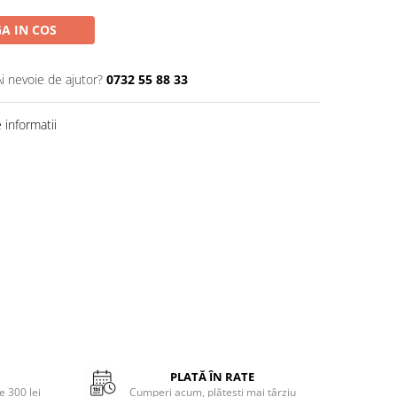
A IN COS
Ai nevoie de ajutor?
0732 55 88 33
informatii
PLATĂ ÎN RATE
 300 lei
Cumperi acum, plătești mai târziu