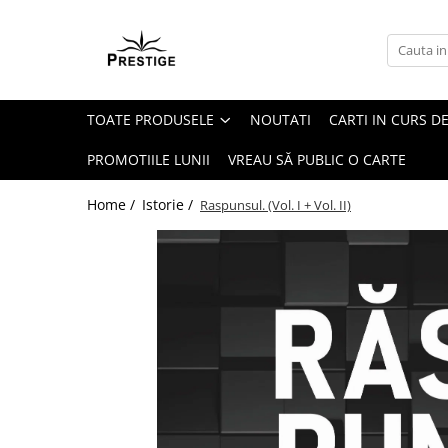
Toate Produsele
Noutati
TOATE PRODUSELE
NOUTATI
CARTI IN CURS DE
Promotii
Pachete Speciale Carti
PROMOTIILE LUNII
VREAU SĂ PUBLIC O CARTE
Spiritualitate - Ezoterism
Home /
Istorie /
Raspunsul. (Vol. I + Vol. II)
AngelConnection
Arte Divinatorii
Astrologie
Chiromantie
Dezvoltare Spirituala
KidConnection
Minte Corp
New Illuminati Files