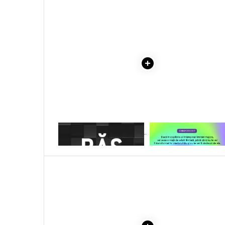
Literatura Romana
COLECTIE -SCARLAT
DEMETRESCU
Literatura Universala
Poezie
Romane de dragoste, Carti
romantice
Senzatii/Dragoste
Senzatii/Erotic
Senzatii/Suspans
Senzatii/Thriller
1 x RASPUNSUL. (VOL. I + VOL.
1 x VINDECAREA COPILU
SF & Fantasy
II)
INTERIOR
Teatru
Teens Book Club
Umor
Birotica & Papetarie
Adezivi si benzi adezive