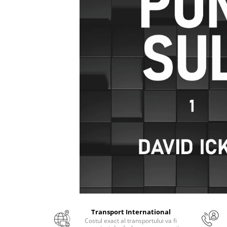
Numerologie
Paranormal
Parapsihologie
Ramtha
Audiobook
ReConnect
Religie
Crestinism
ScienceConnection
SelfConnect
SelfHealing
Vindecare Spirituala
Sanatate
Diete
Transport International
Gastronomik
Costul exact al transportului va fi