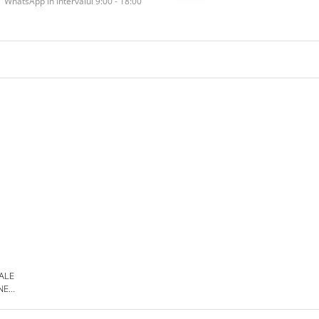
WhatsApp în Intervalul 9:00 - 18:00
 ALE
NE
DE