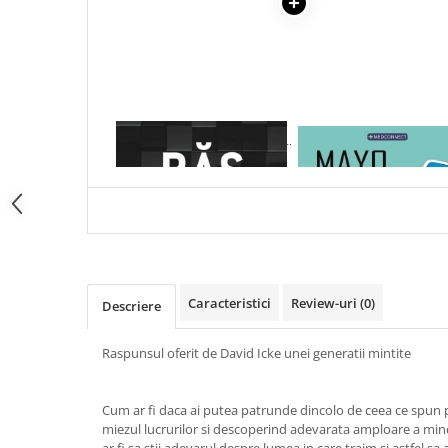
Articole Birotica
Accesorii Arhivare
Calculator
Hartie si Accesorii
Instrumente de scris
1 x RASPUNSUL. (VOL. I + VOL.
1 x MAYO CLINIC. CART
Organizare si Arhivare
II)
ESENTIALA DESPRE DIAB
Seturi birotica
ZAHARAT
Articole scolare
Arta
Caiete si Carnetele scolare
Coperti, Mape, Etichete
Caracteristici
Review-uri
(0)
Descriere
Ghiozdane si Penare scolare
Instrumente de scris
Raspunsul oferit de David Icke unei generatii mintite
Instrumente si Truse Geometrie
Seturi scolare
Cum ar fi daca ai putea patrunde dincolo de ceea ce spun pr
Calculator
miezul lucrurilor si descoperind adevarata amploare a min
Consumabile & Accesorii
ar fi sa stii adevarul despre lumea in care traim si astfel sa 