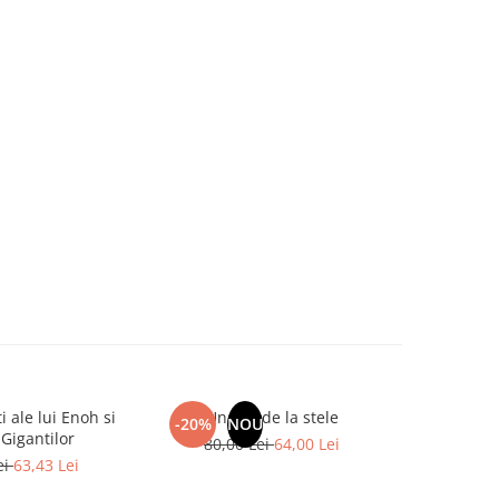
ti ale lui Enoh si
Un dar de la stele
Adevaratul
-20%
NOU
-20%
Gigantilor
Gates, Big
80,00 Lei
64,00 Lei
global impo
ei
63,43 Lei
106,
san