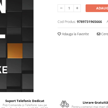
ADAUG
Cod Produs:
9789731965666
Adauga la Favorite
Cere 
Suport Telefonic Dedicat
Livrare Gratuită
Poți Comanda și Telefonic sau pe
Pentru comenzi mai mari de