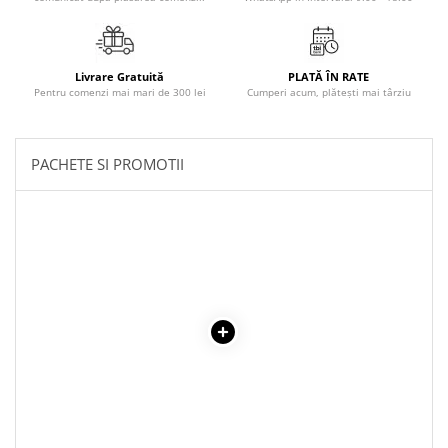
Literatura Romana
Literatura Universala
Poezie
Livrare Gratuită
PLATĂ ÎN RATE
Pentru comenzi mai mari de 300 lei
Cumperi acum, plătești mai târziu
Romane de dragoste, Carti
romantice
Senzatii/Dragoste
PACHETE SI PROMOTII
Senzatii/Erotic
Senzatii/Suspans
Senzatii/Thriller
SF & Fantasy
Teatru
Teens Book Club
Umor
Birotica & Papetarie
Adezivi si benzi adezive