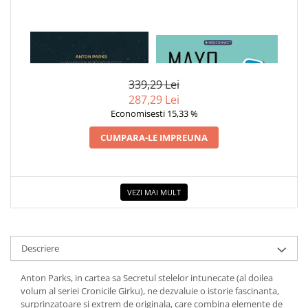
COLOREAZA CU PRIETENII
De colorat
Pot desena minunat
1 x SECRETUL STELELOR
1 x MAYO CLINIC. CARTEA
INTUNECATE. CRONICILE
ESENTIALA DESPRE DIABETUL
Sa coloram cu Nicol
GIRKU VOL.2
ZAHARAT
Carti educative
339,29 Lei
287,29 Lei
Codul copiilor de succes
Economisesti 15,33 %
Copii 0-7 ani
CUMPARA-LE IMPREUNA
Clubul Premiantilor
Super pitici 2-5 ani
Culegeri Auxiliare
VEZI MAI MULT
Dezvoltare personala
Dictionare
Enciclopedii
Descriere
Kids Book Club
Anton Parks, in cartea sa Secretul stelelor intunecate (al doilea
Legende istorice
volum al seriei Cronicile Girku), ne dezvaluie o istorie fascinanta,
surprinzatoare si extrem de originala, care combina elemente de
Literatura Scolara