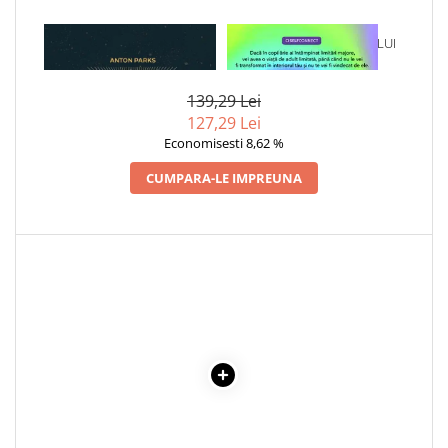
Cadouri
1 x SECRETUL STELELOR
1 x VINDECAREA COPILULUI
Carti in dar
INTUNECATE. CRONICILE
INTERIOR
Carti pentru copii
GIRKU VOL.2
139,29 Lei
Beletristica
127,29 Lei
Literatura Romana
Economisesti 8,62 %
Literatura Universala
CUMPARA-LE IMPREUNA
Poezie
SF & Fantasy
Carte Prescolara, Joc
Carti cartonate
Descopera lumea
Descopera si invata
Din ograda
Povesti pe roti
Primele notiuni
Carti de colorat