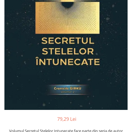
Numerologie
Paranormal
Parapsihologie
Ramtha
Audiobook
ReConnect
Religie
Crestinism
ScienceConnection
SelfConnect
SelfHealing
Vindecare Spirituala
Sanatate
Diete
79,29 Lei
Gastronomik
Volumul Secretul Stelelor Intunecate face parte din seria de autor