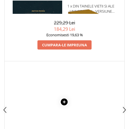
Articole Birotica
1 x SECRETUL STELELOR
1 x DIN TAINELE VIETII SI ALE
INTUNECATE. CRONICILE
UNIVERSULUI - VERSIUNE
Accesorii Arhivare
GIRKU VOL.2
ORIGINALA DIN 1939.
Calculator
VOLUMELE I-III. CUTIE DE
229,29 Lei
Hartie si Accesorii
COLECTIE -SCARLAT
184,29 Lei
DEMETRESCU
Instrumente de scris
Economisesti 19,63 %
Organizare si Arhivare
CUMPARA-LE IMPREUNA
Seturi birotica
Articole scolare
Arta
Caiete si Carnetele scolare
Coperti, Mape, Etichete
Ghiozdane si Penare scolare
Instrumente de scris
Instrumente si Truse Geometrie
Seturi scolare
Calculator
Consumabile & Accesorii