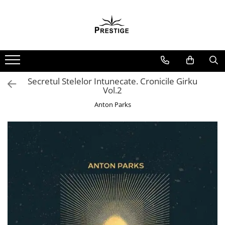
Toate Produsele
Noutati
Promotii
Pachete Speciale Carti
Secretul Stelelor Intunecate. Cronicile Girku
Vol.2
Spiritualitate - Ezoterism
Anton Parks
AngelConnection
Arte Divinatorii
Astrologie
Chiromantie
Dezvoltare Spirituala
KidConnection
Minte Corp
New Illuminati Files