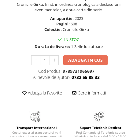
Masaj
Cronicile Girku, fiind, in ordinea cronologica a desfasurarii
evenimentelor, a doua carte din serie.
MedConnect
An aparitie:
2023
Medicina & Farmacie
Pagini:
608
Colectie:
Cronicile Girku
Medicina Pentru Toti
IN STOC
SealfHealing
Durata de livrare:
1-3 zile lucratoare
Sport
ADAUGA IN COS
Starea de bine
Terapii Alternative
Cod Produs:
9789731965697
Ai nevoie de ajutor?
0732 55 88 33
AudioBook
Beletristica
Adauga la Favorite
Cere informatii
Biografii, Memorii, Jurnale
Carti erotice
Carti pentru Adolescenti, Young
Adult
Transport International
Suport Telefonic Dedicat
Crime, Thriller, Mistery
Costul exact al transportului va fi
Poți Comanda și Telefonic sau pe
comunicat după plasarea comenzii.
WhatsApp în Intervalul 9:00 - 18:00