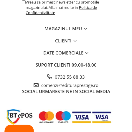
Vreau sa primesc newsletter cu promotiile
Articole Birotica
magazinului. Afla mai multe in
Politica de
Accesorii Arhivare
Confidentialitate
Calculator
Hartie si Accesorii
MAGAZINUL MEU
Instrumente de scris
CLIENTI
Organizare si Arhivare
Seturi birotica
DATE COMERCIALE
Articole scolare
SUPORT CLIENTI
09.00-18.00
Arta
Caiete si Carnetele scolare
0732 55 88 33
Coperti, Mape, Etichete
comenzi@edituraprestige.ro
Ghiozdane si Penare scolare
SOCIAL
URMARESTE-NE IN SOCIAL MEDIA
Instrumente de scris
Instrumente si Truse Geometrie
Seturi scolare
Calculator
Consumabile & Accesorii