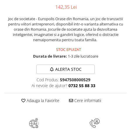
Numerologie
142,35 Lei
Paranormal
Joc de societate - Europolis Orase din Romania, un joc de tranzactii
Parapsihologie
pentru viitori antreprenori, disponibil intr-o varianta alternativa cu
orase din Romania. Jocurile de societate ajuta la dezvoltarea
Ramtha
inteligentei, imaginatiei si a gandirii logice, oferind o distractie
Audiobook
nemaipomenita pentru toata familia.
ReConnect
STOC EPUIZAT
Durata de livrare:
1-3 zile lucratoare
Religie
Crestinism
ALERTA STOC
ScienceConnection
Cod Produs:
5947508000529
SelfConnect
Ai nevoie de ajutor?
0732 55 88 33
SelfHealing
Vindecare Spirituala
Adauga la Favorite
Cere informatii
Sanatate
Diete
Gastronomik