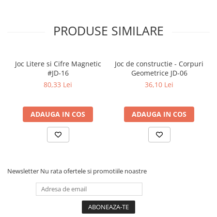
Literatura Romana
Literatura Universala
PRODUSE SIMILARE
Poezie
Romane de dragoste, Carti
romantice
Joc Litere si Cifre Magnetic
Joc de constructie - Corpuri
#JD-16
Geometrice JD-06
Senzatii/Dragoste
80,33 Lei
36,10 Lei
Senzatii/Erotic
Senzatii/Suspans
ADAUGA IN COS
ADAUGA IN COS
Senzatii/Thriller
SF & Fantasy
Teatru
Teens Book Club
Newsletter
Nu rata ofertele si promotiile noastre
Umor
Birotica & Papetarie
Adezivi si benzi adezive