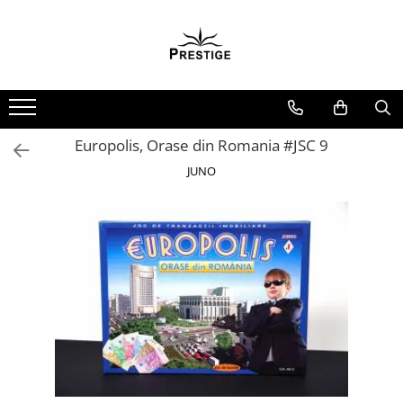
Toate Produsele
Noutati
Promotii
Pachete Speciale Carti
Europolis, Orase din Romania #JSC 9
Spiritualitate - Ezoterism
JUNO
AngelConnection
Arte Divinatorii
Astrologie
Chiromantie
Dezvoltare Spirituala
KidConnection
Minte Corp
New Illuminati Files