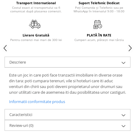
Transport International
Suport Telefonic Dedicat
Masaj
Costul exact al transportului va fi
Poți Comanda și Telefonic sau pe
comunicat după plasarea comenzii.
WhatsApp în Intervalul 9:00 - 18:00
MedConnect
Medicina & Farmacie
Medicina Pentru Toti
Livrare Gratuită
PLATĂ ÎN RATE
Pentru comenzi mai mari de 300 lei
Cumperi acum, plătești mai târziu
SealfHealing
Sport
Starea de bine
Descriere
Terapii Alternative
Este un joc in care poti face tranzactii imobiliare in diverse orase
AudioBook
din tara: poti cumpara terenuri, vile si hoteluri care iti aduc
venituri din chirii sau poti deveni proprietarul unor drumuri sau
Beletristica
unor utilitati care de asemenea iti dau posibilitatea unor castiguri.
Biografii, Memorii, Jurnale
Informatii conformitate produs
Carti erotice
Carti pentru Adolescenti, Young
Caracteristici
Adult
Review-uri
(0)
Crime, Thriller, Mistery