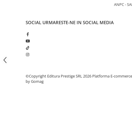
Articole Birotica
ANPC - SA
Accesorii Arhivare
Calculator
SOCIAL
URMARESTE-NE IN SOCIAL MEDIA
Hartie si Accesorii
Instrumente de scris
Organizare si Arhivare
Seturi birotica
Articole scolare
Arta
Caiete si Carnetele scolare
©Copyright Editura Prestige SRL 2026
Platforma E-commerc
by Gomag
Coperti, Mape, Etichete
Ghiozdane si Penare scolare
Instrumente de scris
Instrumente si Truse Geometrie
Seturi scolare
Calculator
Consumabile & Accesorii