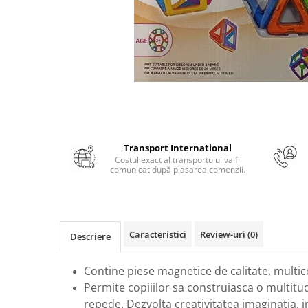
Numerologie
Paranormal
Parapsihologie
Ramtha
Audiobook
ReConnect
Religie
Transport International
Crestinism
Costul exact al transportului va fi
comunicat după plasarea comenzii.
ScienceConnection
SelfConnect
SelfHealing
Caracteristici
Review-uri
(0)
Vindecare Spirituala
Descriere
Sanatate
Contine piese magnetice de calitate, multic
Diete
Permite copiiilor sa construiasca o multitu
Gastronomik
repede. Dezvolta creativitatea imaginatia, in