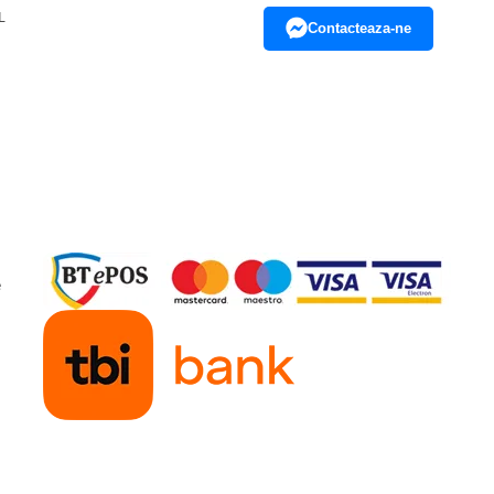
L
Contacteaza-ne
e