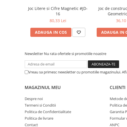
Literatura Romana
Joc Litere si Cifre Magnetic #JD-
Joc de construc
Literatura Universala
16
Geometric
Poezie
80,33 Lei
36,10 
Romane de dragoste, Carti
ADAUGA IN COS
ADAUGA IN 
romantice
Senzatii/Dragoste
Senzatii/Erotic
Newsletter
Nu rata ofertele si promotiile noastre
Senzatii/Suspans
Senzatii/Thriller
Vreau sa primesc newsletter cu promotiile magazinului. Af
SF & Fantasy
MAGAZINUL MEU
CLIENTI
Teatru
Teens Book Club
Despre noi
Metode de
Umor
Termeni si Conditii
Politica d
Politica de Confidentialitate
Garantia 
Birotica & Papetarie
Politica de livrare
Formular 
Adezivi si benzi adezive
Contact
ANPC