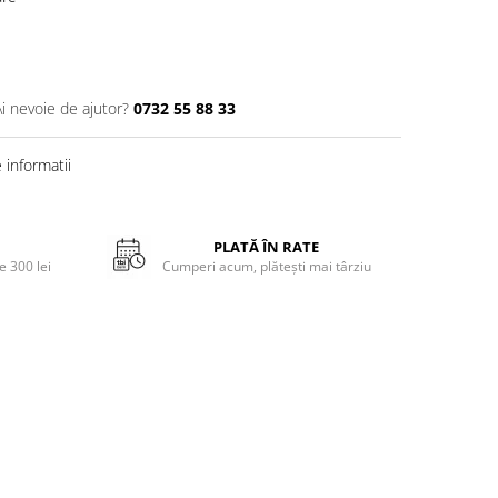
Ai nevoie de ajutor?
0732 55 88 33
informatii
PLATĂ ÎN RATE
 300 lei
Cumperi acum, plătești mai târziu