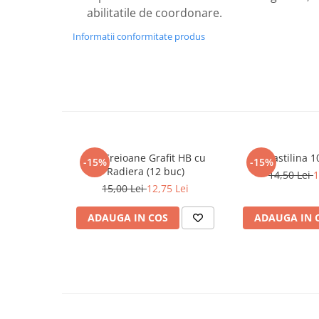
Masaj
abilitatile de coordonare.
MedConnect
Informatii conformitate produs
Medicina & Farmacie
Medicina Pentru Toti
SealfHealing
Sport
Starea de bine
Set Creioane Grafit HB cu
Plastilina 
-15%
-15%
Terapii Alternative
Radiera (12 buc)
14,50 Lei
1
AudioBook
15,00 Lei
12,75 Lei
Beletristica
ADAUGA IN COS
ADAUGA IN 
Biografii, Memorii, Jurnale
Carti erotice
Carti pentru Adolescenti, Young
Adult
Crime, Thriller, Mistery