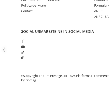
Articole Birotica
Politica de livrare
Formular 
Accesorii Arhivare
Contact
ANPC
Calculator
ANPC - SA
Hartie si Accesorii
Instrumente de scris
SOCIAL
URMARESTE-NE IN SOCIAL MEDIA
Organizare si Arhivare
Seturi birotica
Articole scolare
Arta
Caiete si Carnetele scolare
Coperti, Mape, Etichete
Ghiozdane si Penare scolare
©Copyright Editura Prestige SRL 2026
Platforma E-commerc
by Gomag
Instrumente de scris
Instrumente si Truse Geometrie
Seturi scolare
Calculator
Consumabile & Accesorii