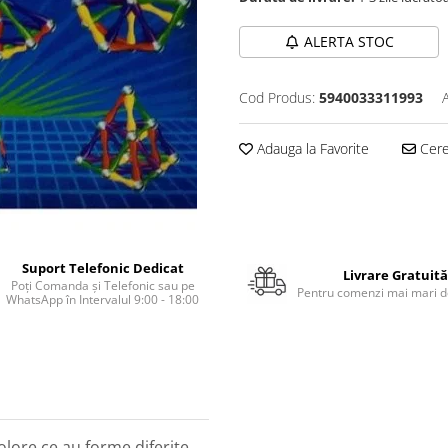
ALERTA STOC
Cod Produs:
5940033311993
Adauga la Favorite
Cere 
Suport Telefonic Dedicat
Livrare Gratuită
Poți Comanda și Telefonic sau pe
Pentru comenzi mai mari de
WhatsApp în Intervalul 9:00 - 18:00
olore ce au forme diferite.