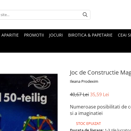
 APARITIE
PROMOTII
JOCURI
BIROTICA & PAPETARIE
CEAI S
Joc de Constructie Mag
Ileana Prodexim
40,67 Lei
35,59 Lei
Numeroase posibilitati de co
si a imaginatiei
STOC EPUIZAT
Durata de livrare:
1-3 zile lucrato