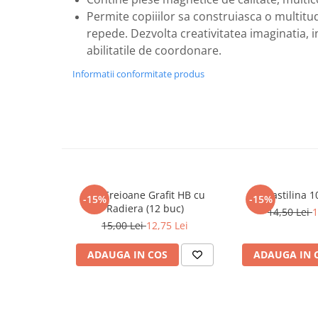
Masaj
Permite copiiilor sa construiasca o multitu
MedConnect
repede. Dezvolta creativitatea imaginatia, in
abilitatile de coordonare.
Medicina & Farmacie
Informatii conformitate produs
Medicina Pentru Toti
SealfHealing
Sport
Starea de bine
Terapii Alternative
AudioBook
Set Creioane Grafit HB cu
Plastilina 
-15%
-15%
Beletristica
Radiera (12 buc)
14,50 Lei
1
Biografii, Memorii, Jurnale
15,00 Lei
12,75 Lei
Carti erotice
ADAUGA IN COS
ADAUGA IN 
Carti pentru Adolescenti, Young
Adult
Crime, Thriller, Mistery