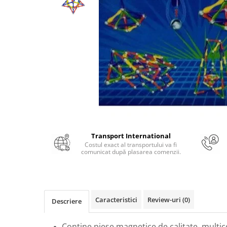
Numerologie
Paranormal
Parapsihologie
Ramtha
Audiobook
ReConnect
Religie
Crestinism
ScienceConnection
Transport International
SelfConnect
Costul exact al transportului va fi
comunicat după plasarea comenzii.
SelfHealing
Vindecare Spirituala
Sanatate
Caracteristici
Review-uri
(0)
Descriere
Diete
Gastronomik
Contine piese magnetice de calitate, multic