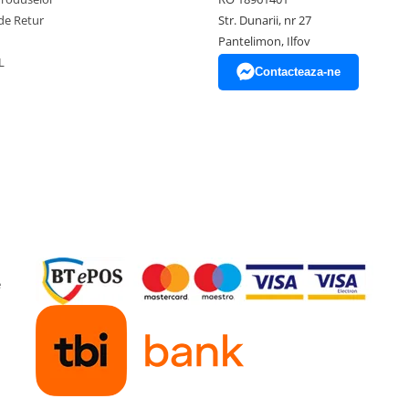
de Retur
Str. Dunarii, nr 27
Pantelimon, Ilfov
L
Contacteaza-ne
e