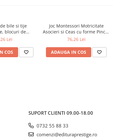
de bile si tije
Joc Montessori Motricitate
Super Puz
-22%
, blocuri de
Asocieri si Ceas cu forme Pincer
Gulliver 10
magnetice pentru
Ball Game
,26 Lei
76,26 Lei
45,7
i, 3 ani+
N COS
ADAUGA IN COS
ADAUG
SUPORT CLIENTI
09.00-18.00
0732 55 88 33
comenzi@edituraprestige.ro