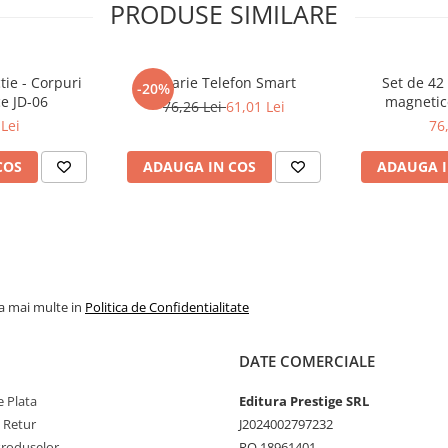
PRODUSE SIMILARE
tie - Corpuri
Jucarie Telefon Smart
Set de 42 
-20%
e JD-06
magnetice
76,26 Lei
61,01 Lei
constructie 
Lei
76
copi
COS
ADAUGA IN COS
ADAUGA I
la mai multe in
Politica de Confidentialitate
DATE COMERCIALE
 Plata
Editura Prestige SRL
e Retur
J2024002797232
Produselor
RO 18961401