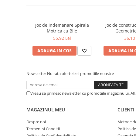
Literatura Romana
Literatura Universala
Poezie
Joc de indemanare Spirala
Joc de construc
Motrica cu Bile
Geometric
Romane de dragoste, Carti
romantice
55,92 Lei
36,10 
Senzatii/Dragoste
ADAUGA IN COS
ADAUGA IN 
Senzatii/Erotic
Senzatii/Suspans
Newsletter
Nu rata ofertele si promotiile noastre
Senzatii/Thriller
SF & Fantasy
Vreau sa primesc newsletter cu promotiile magazinului. Af
Teatru
Teens Book Club
MAGAZINUL MEU
CLIENTI
Umor
Birotica & Papetarie
Despre noi
Metode de
Termeni si Conditii
Politica d
Adezivi si benzi adezive
Politica de Confidentialitate
Garantia 