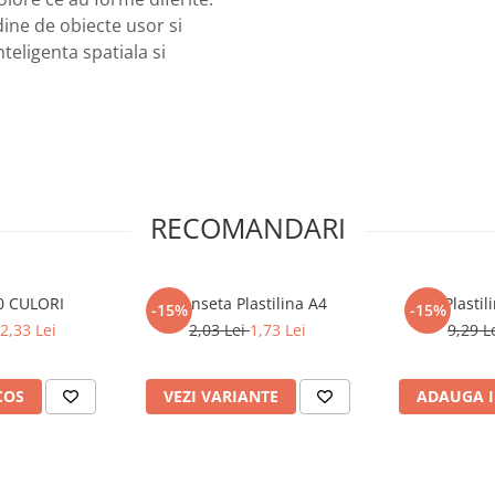
dine de obiecte usor si
teligenta spatiala si
RECOMANDARI
10 CULORI
Planseta Plastilina A4
Plasti
-15%
-15%
2,33 Lei
2,03 Lei
1,73 Lei
9,29 L
COS
VEZI VARIANTE
ADAUGA I