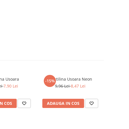
lina Usoara
Plastilina Usoara Neon
-15%
ei
7,90 Lei
9,96 Lei
8,47 Lei
N COS
ADAUGA IN COS