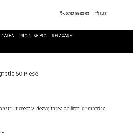
0732 55 88 33
0,00
I CAFEA
PRODUSE BIO
RELAXARE
netic 50 Piese
nstruit creativ, dezvoltarea abilitatilor motrice
are