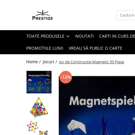
Toate Produsele
Noutati
TOATE PRODUSELE
NOUTATI
CARTI IN CURS DE
Promotii
Pachete Speciale Carti
PROMOTIILE LUNII
VREAU SĂ PUBLIC O CARTE
Spiritualitate - Ezoterism
Home /
Jocuri /
Joc de Constructie Magnetic 50 Piese
AngelConnection
Arte Divinatorii
-12%
Astrologie
Chiromantie
Dezvoltare Spirituala
KidConnection
Minte Corp
New Illuminati Files