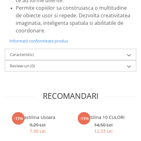
ce au forme diferite.
Povesti ilustrate
Permite copiiilor sa construiasca o multitudine
Povesti - Basme - Legende
de obiecte usor si repede. Dezvolta creativitatea
Realitatea Augmentata
imaginatia, inteligenta spatiala si abilitatile de
coordonare.
Religie pentru copii
Informatii conformitate produs
ScienceConnection
TP ROLL
Caracteristici
Review-uri
(0)
RECOMANDARI
Plastilina Usoara
Plastilina 10 CULORI
-15%
-15%
9,29 Lei
14,50 Lei
7,90 Lei
12,33 Lei