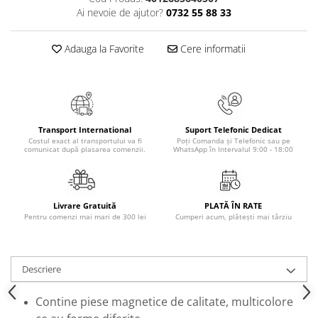
Ai nevoie de ajutor?
0732 55 88 33
Elevi de 10 plus
Lecturi Scolare
Adauga la Favorite
Cere informatii
Lumea Copilariei
Ma pregatesc pentru scoala
Manuale - Carte Scolara
Clasa a II-a
Transport International
Suport Telefonic Dedicat
Clasa a III-a
Costul exact al transportului va fi
Poți Comanda și Telefonic sau pe
comunicat după plasarea comenzii.
WhatsApp în Intervalul 9:00 - 18:00
Clasa a IV-a
Clasa a V-a
Clasa a VI-a
Livrare Gratuită
PLATĂ ÎN RATE
Clasa a VII-a
Pentru comenzi mai mari de 300 lei
Cumperi acum, plătești mai târziu
Clasa a VIII-a
Clasa I
Clasa pregatitoare
Descriere
Limbi Straine
Contine piese magnetice de calitate, multicolore
Povesti