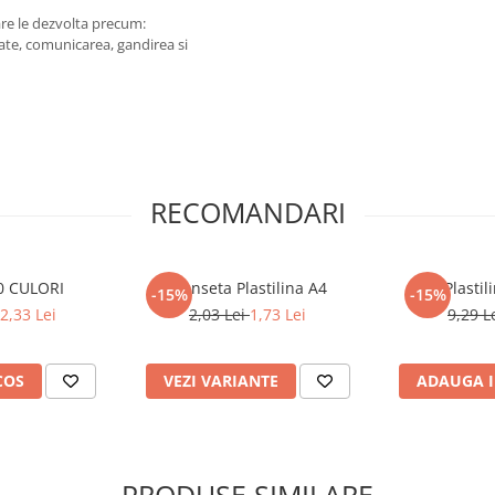
are le dezvolta precum:
te, comunicarea, gandirea si
RECOMANDARI
10 CULORI
Planseta Plastilina A4
Plasti
-15%
-15%
2,33 Lei
2,03 Lei
1,73 Lei
9,29 L
COS
VEZI VARIANTE
ADAUGA I