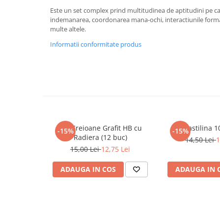
Masaj
Este un set complex prind multitudinea de aptitudini pe c
indemanarea, coordonarea mana-ochi, interactiunile forma
MedConnect
multe altele.
Medicina & Farmacie
Informatii conformitate produs
Medicina Pentru Toti
SealfHealing
Sport
Starea de bine
Terapii Alternative
Set Creioane Grafit HB cu
Plastilina 
AudioBook
-15%
-15%
Radiera (12 buc)
14,50 Lei
1
Beletristica
15,00 Lei
12,75 Lei
Biografii, Memorii, Jurnale
Carti erotice
ADAUGA IN COS
ADAUGA IN 
Carti pentru Adolescenti, Young
Adult
Crime, Thriller, Mistery