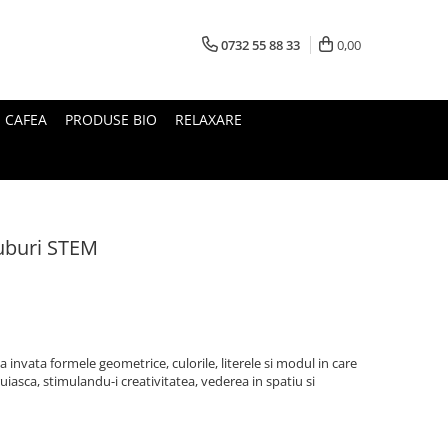
0732 55 88 33
0,00
I CAFEA
PRODUSE BIO
RELAXARE
Cuburi STEM
a invata formele geometrice, culorile, literele si modul in care
iasca, stimulandu-i creativitatea, vederea in spatiu si