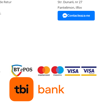
de Retur
Str. Dunarii, nr 27
Pantelimon, Ilfov
L
Contacteaza-ne
e