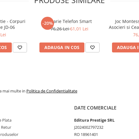
PRODUSE SIMILARE
tie - Corpuri
Jucarie Telefon Smart
Joc Montess
-20%
e JD-06
Asocieri si Ce
76,26 Lei
61,01 Lei
Bal
Lei
76
COS
ADAUGA IN COS
ADAUGA I
la mai multe in
Politica de Confidentialitate
DATE COMERCIALE
 Plata
Editura Prestige SRL
e Retur
J2024002797232
Produselor
RO 18961401