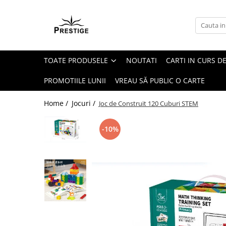
Toate Produsele
Noutati
TOATE PRODUSELE
NOUTATI
CARTI IN CURS DE
Promotii
Pachete Speciale Carti
PROMOTIILE LUNII
VREAU SĂ PUBLIC O CARTE
Spiritualitate - Ezoterism
Home /
Jocuri /
Joc de Construit 120 Cuburi STEM
AngelConnection
Arte Divinatorii
-10%
Astrologie
Chiromantie
Dezvoltare Spirituala
KidConnection
Minte Corp
New Illuminati Files