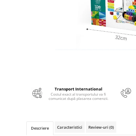
Numerologie
Paranormal
Parapsihologie
Ramtha
Audiobook
ReConnect
Religie
Crestinism
ScienceConnection
SelfConnect
Transport International
SelfHealing
Costul exact al transportului va fi
comunicat după plasarea comenzii.
Vindecare Spirituala
Sanatate
Diete
Caracteristici
Review-uri
(0)
Descriere
Gastronomik