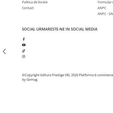
Politica de livrare
Formular 
Articole Birotica
Contact
ANPC
Accesorii Arhivare
ANPC - SA
Calculator
Hartie si Accesorii
SOCIAL
URMARESTE-NE IN SOCIAL MEDIA
Instrumente de scris
Organizare si Arhivare
Seturi birotica
Articole scolare
Arta
Caiete si Carnetele scolare
Coperti, Mape, Etichete
©Copyright Editura Prestige SRL 2026
Platforma E-commerc
Ghiozdane si Penare scolare
by Gomag
Instrumente de scris
Instrumente si Truse Geometrie
Seturi scolare
Calculator
Consumabile & Accesorii