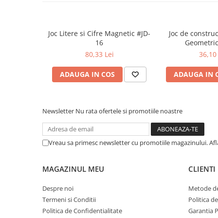
Literatura Romana
Literatura Universala
Joc Litere si Cifre Magnetic #JD-
Joc de construc
Poezie
16
Geometric
Romane de dragoste, Carti
80,33 Lei
36,10 
romantice
ADAUGA IN COS
ADAUGA IN 
Senzatii/Dragoste
Senzatii/Erotic
Senzatii/Suspans
Newsletter
Nu rata ofertele si promotiile noastre
Senzatii/Thriller
SF & Fantasy
Vreau sa primesc newsletter cu promotiile magazinului. Af
Teatru
Teens Book Club
MAGAZINUL MEU
CLIENTI
Umor
Despre noi
Metode de
Birotica & Papetarie
Termeni si Conditii
Politica d
Adezivi si benzi adezive
Politica de Confidentialitate
Garantia 