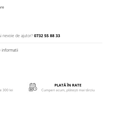
are
Ai nevoie de ajutor?
0732 55 88 33
informatii
PLATĂ ÎN RATE
 300 lei
Cumperi acum, plătești mai târziu