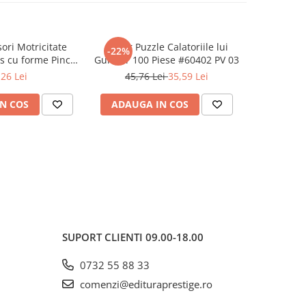
ori Motricitate
Super Puzzle Calatoriile lui
TriMozai
-22%
as cu forme Pincer
Gulliver 100 Piese #60402 PV 03
l Game
,26 Lei
45,76 Lei
35,59 Lei
N COS
ADAUGA IN COS
ADAUG
SUPORT CLIENTI
09.00-18.00
0732 55 88 33
comenzi@edituraprestige.ro