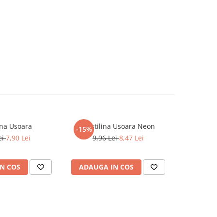
lina Usoara
Plastilina Usoara Neon
-15%
ei
7,90 Lei
9,96 Lei
8,47 Lei
N COS
ADAUGA IN COS