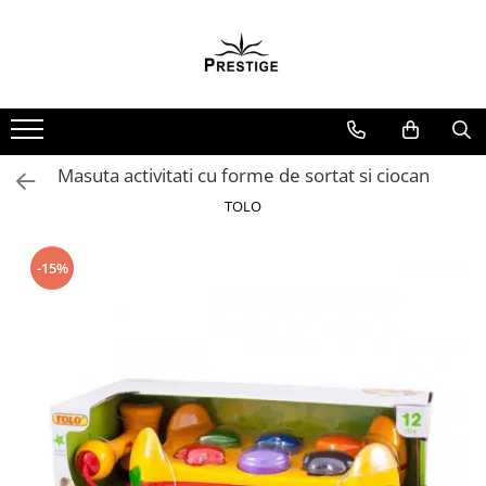
Toate Produsele
Noutati
Promotii
Pachete Speciale Carti
Masuta activitati cu forme de sortat si ciocan
Spiritualitate - Ezoterism
TOLO
AngelConnection
Arte Divinatorii
-15%
Astrologie
Chiromantie
Dezvoltare Spirituala
KidConnection
Minte Corp
New Illuminati Files