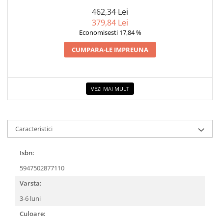
ZAHARAT
COLOREAZA CU PRIETENII
462,34 Lei
De colorat
379,84 Lei
Pot desena minunat
Economisesti 17,84 %
Sa coloram cu Nicol
CUMPARA-LE IMPREUNA
Carti educative
Codul copiilor de succes
Copii 0-7 ani
VEZI MAI MULT
Clubul Premiantilor
Super pitici 2-5 ani
Culegeri Auxiliare
Caracteristici
Dezvoltare personala
Isbn:
Dictionare
5947502877110
Enciclopedii
Varsta:
Kids Book Club
3-6 luni
Legende istorice
Culoare:
Literatura Scolara