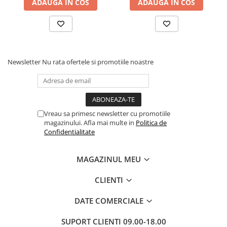
ADAUGA IN COS
ADAUGA IN COS
Dezvoltarea Afacerilor
Parenting & Familie
Psihologie, Psihanaliza
PSYCONNECT
Newsletter
Nu rata ofertele si promotiile noastre
Sexualitate
Istorie
Istorie & Filosofie
Vreau sa primesc newsletter cu promotiile
Istorii Secrete
magazinului. Afla mai multe in
Politica de
Confidentialitate
Mituri si Legende
Tot Adevarul
MAGAZINUL MEU
Jocuri
Casute de papusi si mobilier
CLIENTI
Creativitate
DATE COMERCIALE
Educative
SUPORT CLIENTI
09.00-18.00
BrainBox