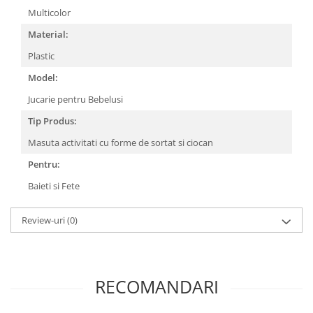
Multicolor
Elevi de 10 plus
Material:
Lecturi Scolare
Plastic
Lumea Copilariei
Model:
Ma pregatesc pentru scoala
Jucarie pentru Bebelusi
Manuale - Carte Scolara
Tip Produs:
Clasa a II-a
Clasa a III-a
Masuta activitati cu forme de sortat si ciocan
Clasa a IV-a
Pentru:
Clasa a V-a
Baieti si Fete
Clasa a VI-a
Clasa a VII-a
Review-uri
(0)
Clasa a VIII-a
Clasa I
Clasa pregatitoare
RECOMANDARI
Limbi Straine
Povesti