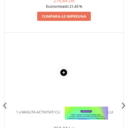
276,84 Lei
Articole Birotica
DEMETRESCU
Economisesti 21,43 %
Accesorii Arhivare
CUMPARA-LE IMPREUNA
Calculator
Hartie si Accesorii
Instrumente de scris
Organizare si Arhivare
Seturi birotica
Articole scolare
Arta
Caiete si Carnetele scolare
Coperti, Mape, Etichete
Ghiozdane si Penare scolare
Instrumente de scris
Instrumente si Truse Geometrie
Seturi scolare
1 x MASUTA ACTIVITATI CU
1 x VINDECAREA COPILULUI
FORME DE SORTAT SI CIOCAN
INTERIOR
Calculator
Consumabile & Accesorii