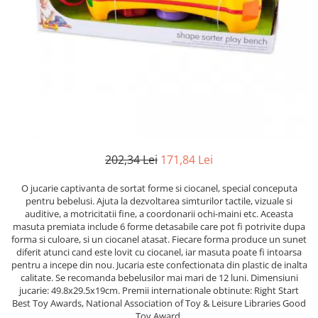
Numerologie
Paranormal
Parapsihologie
Ramtha
Audiobook
ReConnect
Religie
Crestinism
202,34 Lei
171,84 Lei
ScienceConnection
O jucarie captivanta de sortat forme si ciocanel, special conceputa
SelfConnect
pentru bebelusi. Ajuta la dezvoltarea simturilor tactile, vizuale si
auditive, a motricitatii fine, a coordonarii ochi-maini etc. Aceasta
SelfHealing
masuta premiata include 6 forme detasabile care pot fi potrivite dupa
forma si culoare, si un ciocanel atasat. Fiecare forma produce un sunet
Vindecare Spirituala
diferit atunci cand este lovit cu ciocanel, iar masuta poate fi intoarsa
Sanatate
pentru a incepe din nou. Jucaria este confectionata din plastic de inalta
calitate. Se recomanda bebelusilor mai mari de 12 luni. Dimensiuni
Diete
jucarie: 49.8x29.5x19cm. Premii internationale obtinute: Right Start
Best Toy Awards, National Association of Toy & Leisure Libraries Good
Gastronomik
Toy Award.