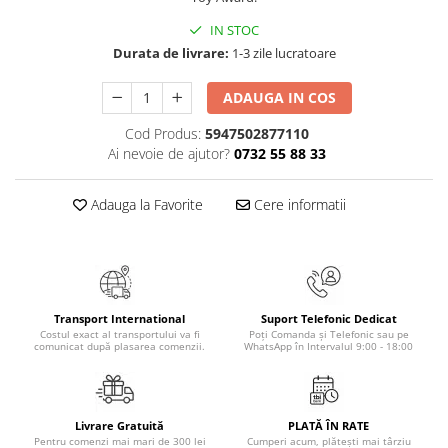
Masaj
IN STOC
MedConnect
Durata de livrare:
1-3 zile lucratoare
Medicina & Farmacie
ADAUGA IN COS
Medicina Pentru Toti
Cod Produs:
5947502877110
SealfHealing
Ai nevoie de ajutor?
0732 55 88 33
Sport
Starea de bine
Adauga la Favorite
Cere informatii
Terapii Alternative
AudioBook
Beletristica
Biografii, Memorii, Jurnale
Transport International
Suport Telefonic Dedicat
Costul exact al transportului va fi
Poți Comanda și Telefonic sau pe
Carti erotice
comunicat după plasarea comenzii.
WhatsApp în Intervalul 9:00 - 18:00
Carti pentru Adolescenti, Young
Adult
Crime, Thriller, Mistery
Livrare Gratuită
PLATĂ ÎN RATE
Pentru comenzi mai mari de 300 lei
Cumperi acum, plătești mai târziu