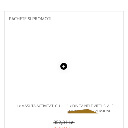
Literatura Romana
Literatura Universala
PACHETE SI PROMOTII
Poezie
Romane de dragoste, Carti
romantice
Senzatii/Dragoste
Senzatii/Erotic
Senzatii/Suspans
Senzatii/Thriller
SF & Fantasy
Teatru
Teens Book Club
1 x MASUTA ACTIVITATI CU
1 x DIN TAINELE VIETII SI ALE
Umor
FORME DE SORTAT SI CIOCAN
UNIVERSULUI - VERSIUNE
Birotica & Papetarie
ORIGINALA DIN 1939.
VOLUMELE I-III. CUTIE DE
352,34 Lei
Adezivi si benzi adezive
COLECTIE -SCARLAT