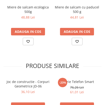
Povesti ilustrate
Miere de salcam ecologica
Miere de salcam cu paducel
Povesti - Basme - Legende
500g
500 g
48,88 Lei
44,81 Lei
Realitatea Augmentata
Religie pentru copii
ADAUGA IN COS
ADAUGA IN COS
ScienceConnection
TP ROLL
Ceai si Cafea
Cafea
Cafea terapeutica
PRODUSE SIMILARE
Ceai
Dezvoltare Personala
BUSINESS
Joc de constructie - Corpuri
Jucarie Telefon Smart
-20%
Geometrice JD-06
76,26 Lei
Carti de joc
36,10 Lei
61,01 Lei
Dezvoltare Personala Adulti
Dezvoltare Profesionala