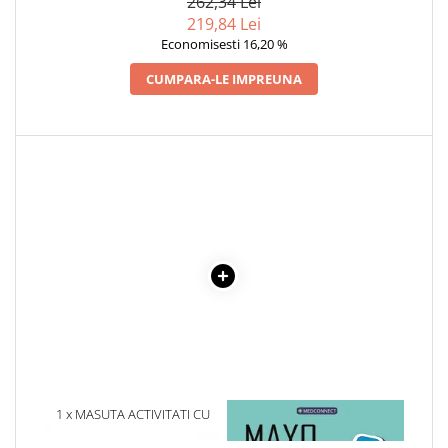
262,34 Lei
219,84 Lei
Cadouri
Economisesti 16,20 %
Carti in dar
Carti pentru copii
CUMPARA-LE IMPREUNA
Beletristica
Literatura Romana
Literatura Universala
Poezie
SF & Fantasy
Carte Prescolara, Joc
Carti cartonate
Descopera lumea
Descopera si invata
Din ograda
Povesti pe roti
Primele notiuni
1 x MASUTA ACTIVITATI CU
1 x MAYO CLINIC. CARTEA
Carti de colorat
FORME DE SORTAT SI CIOCAN
ESENTIALA DESPRE DIABETUL