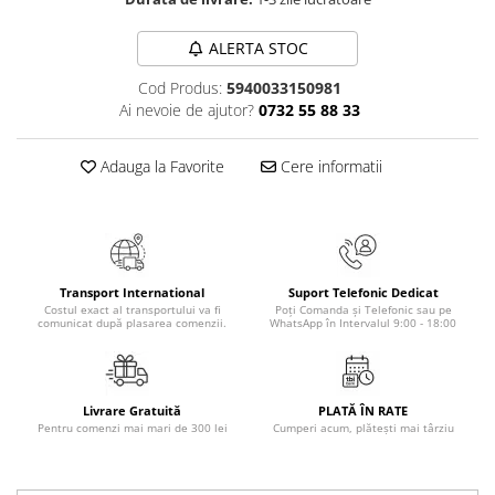
Elevi de 10 plus
ALERTA STOC
Lecturi Scolare
Lumea Copilariei
Cod Produs:
5940033150981
Ai nevoie de ajutor?
0732 55 88 33
Ma pregatesc pentru scoala
Manuale - Carte Scolara
Adauga la Favorite
Cere informatii
Clasa a II-a
Clasa a III-a
Clasa a IV-a
Clasa a V-a
Transport International
Suport Telefonic Dedicat
Clasa a VI-a
Costul exact al transportului va fi
Poți Comanda și Telefonic sau pe
comunicat după plasarea comenzii.
WhatsApp în Intervalul 9:00 - 18:00
Clasa a VII-a
Clasa a VIII-a
Clasa I
Livrare Gratuită
PLATĂ ÎN RATE
Clasa pregatitoare
Pentru comenzi mai mari de 300 lei
Cumperi acum, plătești mai târziu
Limbi Straine
Povesti