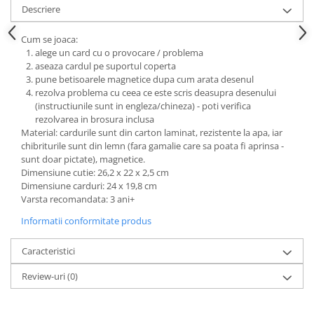
Povesti ilustrate
Descriere
Povesti - Basme - Legende
Cum se joaca:
Realitatea Augmentata
alege un card cu o provocare / problema
aseaza cardul pe suportul coperta
Religie pentru copii
pune betisoarele magnetice dupa cum arata desenul
ScienceConnection
rezolva problema cu ceea ce este scris deasupra desenului
(instructiunile sunt in engleza/chineza) - poti verifica
TP ROLL
rezolvarea in brosura inclusa
Material: cardurile sunt din carton laminat, rezistente la apa, iar
chibriturile sunt din lemn (fara gamalie care sa poata fi aprinsa -
sunt doar pictate), magnetice.
Dimensiune cutie: 26,2 x 22 x 2,5 cm
Dimensiune carduri: 24 x 19,8 cm
Varsta recomandata: 3 ani+
Informatii conformitate produs
Caracteristici
Review-uri
(0)