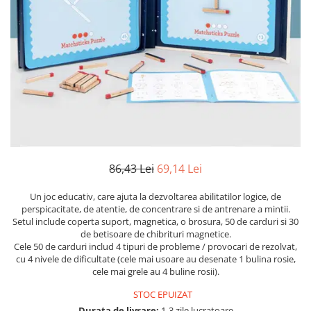
Instrumente de scris
Puzzle-uri
COLOREAZA CU PRIETENII
Audiobook
Instrumente si Truse Geometrie
Senzatii/Thriller
De colorat
Puzzle
ReConnect
Seturi scolare
Pot desena minunat
SF & Fantasy
Puzzle 3D Lemn
Religie
Calculator
Sa coloram cu Nicol
Teatru
Crestinism
Consumabile & Accesorii
Carti educative
Teens Book Club
ScienceConnection
Codul copiilor de succes
Umor
SelfConnect
Copii 0-7 ani
SelfHealing
Clubul Premiantilor
Vindecare Spirituala
Super pitici 2-5 ani
86,43 Lei
69,14 Lei
Culegeri Auxiliare
Un joc educativ, care ajuta la dezvoltarea abilitatilor logice, de
Dezvoltare personala
perspicacitate, de atentie, de concentrare si de antrenare a mintii.
Dictionare
Setul include coperta suport, magnetica, o brosura, 50 de carduri si 30
de betisoare de chibrituri magnetice.
Enciclopedii
Cele 50 de carduri includ 4 tipuri de probleme / provocari de rezolvat,
cu 4 nivele de dificultate (cele mai usoare au desenate 1 bulina rosie,
Kids Book Club
cele mai grele au 4 buline rosii).
Legende istorice
STOC EPUIZAT
Literatura Scolara
Durata de livrare:
1-3 zile lucratoare