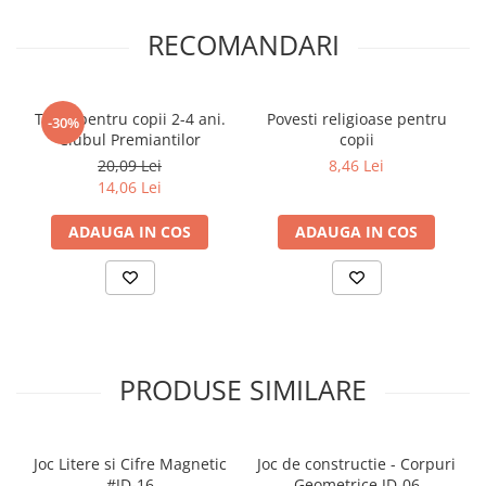
RECOMANDARI
Teste pentru copii 2-4 ani.
Povesti religioase pentru
-30%
Clubul Premiantilor
copii
20,09 Lei
8,46 Lei
14,06 Lei
ADAUGA IN COS
ADAUGA IN COS
PRODUSE SIMILARE
Joc Litere si Cifre Magnetic
Joc de constructie - Corpuri
#JD-16
Geometrice JD-06