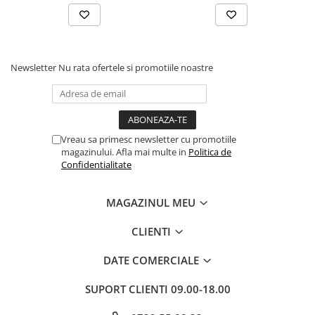
Articole Birotica
Accesorii Arhivare
Calculator
Hartie si Accesorii
Newsletter
Nu rata ofertele si promotiile noastre
Instrumente de scris
Organizare si Arhivare
Seturi birotica
Articole scolare
Vreau sa primesc newsletter cu promotiile
magazinului. Afla mai multe in
Politica de
Arta
Confidentialitate
Caiete si Carnetele scolare
Coperti, Mape, Etichete
MAGAZINUL MEU
Ghiozdane si Penare scolare
CLIENTI
Instrumente de scris
Instrumente si Truse Geometrie
DATE COMERCIALE
Seturi scolare
SUPORT CLIENTI
09.00-18.00
Calculator
Consumabile & Accesorii