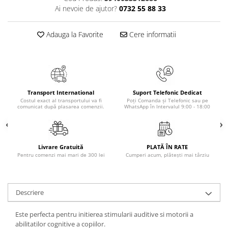
Masaj
Ai nevoie de ajutor?
0732 55 88 33
MedConnect
Adauga la Favorite
Cere informatii
Medicina & Farmacie
Medicina Pentru Toti
SealfHealing
Sport
Transport International
Suport Telefonic Dedicat
Costul exact al transportului va fi
Poți Comanda și Telefonic sau pe
Starea de bine
comunicat după plasarea comenzii.
WhatsApp în Intervalul 9:00 - 18:00
Terapii Alternative
AudioBook
Beletristica
Livrare Gratuită
PLATĂ ÎN RATE
Pentru comenzi mai mari de 300 lei
Cumperi acum, plătești mai târziu
Biografii, Memorii, Jurnale
Carti erotice
Carti pentru Adolescenti, Young
Descriere
Adult
Este perfecta pentru initierea stimularii auditive si motorii a
Crime, Thriller, Mistery
abilitatilor cognitive a copiilor.