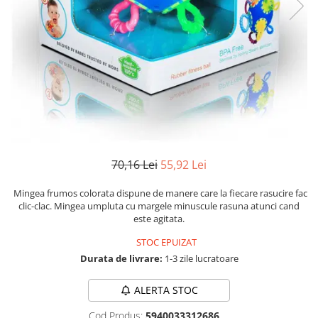
Numerologie
Paranormal
Parapsihologie
Ramtha
Audiobook
ReConnect
Religie
Crestinism
70,16 Lei
55,92 Lei
ScienceConnection
Mingea frumos colorata dispune de manere care la fiecare rasucire fac
SelfConnect
clic-clac. Mingea umpluta cu margele minuscule rasuna atunci cand
este agitata.
SelfHealing
STOC EPUIZAT
Vindecare Spirituala
Durata de livrare:
1-3 zile lucratoare
Sanatate
Diete
ALERTA STOC
Gastronomik
Cod Produs:
5940033312686