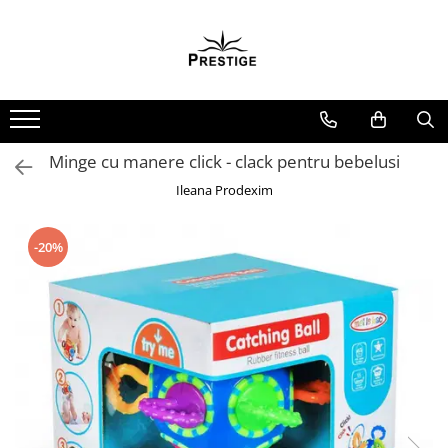
Toate Produsele
Noutati
Promotii
Pachete Speciale Carti
Minge cu manere click - clack pentru bebelusi
Spiritualitate - Ezoterism
Ileana Prodexim
AngelConnection
Arte Divinatorii
-20%
Astrologie
Chiromantie
Dezvoltare Spirituala
KidConnection
Minte Corp
New Illuminati Files