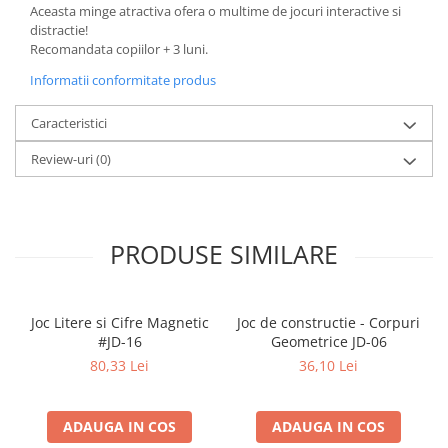
Literatura Romana
Aceasta minge atractiva ofera o multime de jocuri interactive si
distractie!
Literatura Universala
Recomandata copiilor + 3 luni.
Poezie
Informatii conformitate produs
Romane de dragoste, Carti
romantice
Caracteristici
Senzatii/Dragoste
Review-uri
(0)
Senzatii/Erotic
Senzatii/Suspans
PRODUSE SIMILARE
Senzatii/Thriller
SF & Fantasy
Teatru
Joc Litere si Cifre Magnetic
Joc de constructie - Corpuri
Teens Book Club
#JD-16
Geometrice JD-06
80,33 Lei
36,10 Lei
Umor
Birotica & Papetarie
ADAUGA IN COS
ADAUGA IN COS
Adezivi si benzi adezive