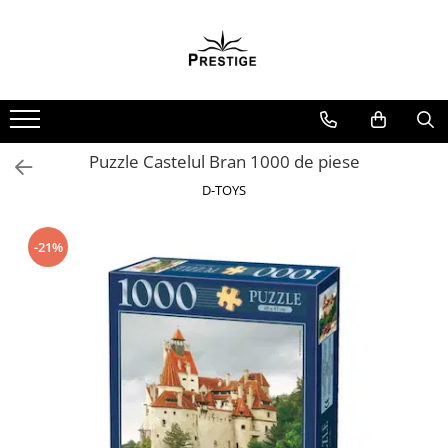
Toate Produsele
Noutati
Promotii
Pachete Speciale Carti
Puzzle Castelul Bran 1000 de piese
Spiritualitate - Ezoterism
D-TOYS
AngelConnection
Arte Divinatorii
-21%
Astrologie
Chiromantie
Dezvoltare Spirituala
KidConnection
Minte Corp
New Illuminati Files