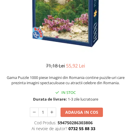
Numerologie
Paranormal
Parapsihologie
Ramtha
Audiobook
ReConnect
Religie
Crestinism
71,18 Lei
55,92 Lei
ScienceConnection
Gama Puzzle 1000 piese Imagini din Romania contine puzzle-uri care
SelfConnect
prezinta imagini spectaculoase cu atractii celebre din Romania.
SelfHealing
IN STOC
Durata de livrare:
1-3 zile lucratoare
Vindecare Spirituala
Sanatate
ADAUGA IN COS
Diete
Cod Produs:
594750286303806
Gastronomik
Ai nevoie de ajutor?
0732 55 88 33