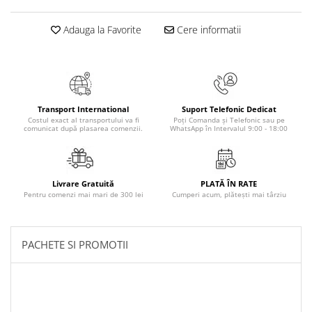
Masaj
Adauga la Favorite
Cere informatii
MedConnect
Medicina & Farmacie
Medicina Pentru Toti
SealfHealing
Transport International
Suport Telefonic Dedicat
Sport
Costul exact al transportului va fi
Poți Comanda și Telefonic sau pe
comunicat după plasarea comenzii.
WhatsApp în Intervalul 9:00 - 18:00
Starea de bine
Terapii Alternative
AudioBook
Livrare Gratuită
PLATĂ ÎN RATE
Pentru comenzi mai mari de 300 lei
Cumperi acum, plătești mai târziu
Beletristica
Biografii, Memorii, Jurnale
Carti erotice
PACHETE SI PROMOTII
Carti pentru Adolescenti, Young
Adult
Crime, Thriller, Mistery