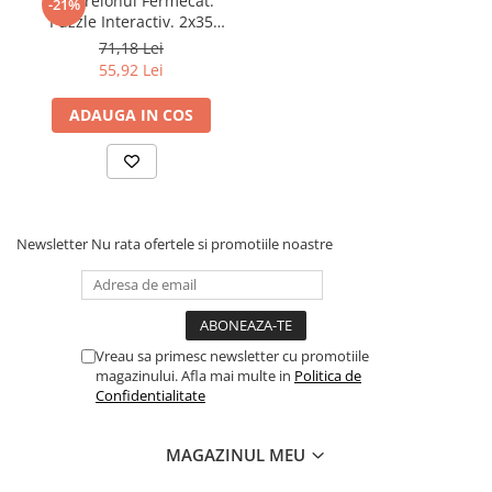
Joc Creionul Fermecat.
-21%
Povesti ilustrate
Puzzle Interactiv. 2x35
Piese. #64677 HP 01
71,18 Lei
Povesti - Basme - Legende
55,92 Lei
Realitatea Augmentata
ADAUGA IN COS
Religie pentru copii
ScienceConnection
TP ROLL
Ceai si Cafea
Newsletter
Nu rata ofertele si promotiile noastre
Cafea
Cafea terapeutica
Ceai
Dezvoltare Personala
Vreau sa primesc newsletter cu promotiile
magazinului. Afla mai multe in
Politica de
BUSINESS
Confidentialitate
Carti de joc
Dezvoltare Personala Adulti
MAGAZINUL MEU
Dezvoltare Profesionala