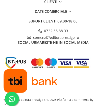
CLIENTI
Dezvoltarea Afacerilor
DATE COMERCIALE
Parenting & Familie
Psihologie, Psihanaliza
SUPORT CLIENTI
09.00-18.00
PSYCONNECT
0732 55 88 33
Sexualitate
comenzi@edituraprestige.ro
Istorie
SOCIAL
URMARESTE-NE IN SOCIAL MEDIA
Istorie & Filosofie
Istorii Secrete
Mituri si Legende
Tot Adevarul
Jocuri
Casute de papusi si mobilier
Creativitate
Educative
©Copyright Editura Prestige SRL 2026
Platforma E-commerce by
Gomag
BrainBox