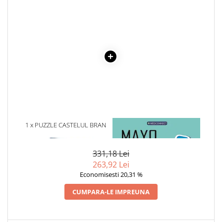
Cadouri
Carti in dar
Carti pentru copii
Beletristica
Literatura Romana
Literatura Universala
Poezie
SF & Fantasy
Carte Prescolara, Joc
1 x PUZZLE CASTELUL BRAN
1 x MAYO CLINIC. CARTEA
Carti cartonate
1000 DE PIESE
ESENTIALA DESPRE DIABETUL
ZAHARAT
Descopera lumea
331,18 Lei
Descopera si invata
263,92 Lei
Din ograda
Economisesti 20,31 %
Povesti pe roti
CUMPARA-LE IMPREUNA
Primele notiuni
Carti de colorat