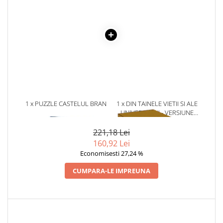
Literatura Romana
Literatura Universala
Poezie
Romane de dragoste, Carti
romantice
Senzatii/Dragoste
Senzatii/Erotic
1 x PUZZLE CASTELUL BRAN
1 x DIN TAINELE VIETII SI ALE
Senzatii/Suspans
1000 DE PIESE
UNIVERSULUI - VERSIUNE
ORIGINALA DIN 1939.
Senzatii/Thriller
VOLUMELE I-III. CUTIE DE
221,18 Lei
SF & Fantasy
COLECTIE -SCARLAT
160,92 Lei
DEMETRESCU
Economisesti 27,24 %
Teatru
Teens Book Club
CUMPARA-LE IMPREUNA
Umor
Birotica & Papetarie
Adezivi si benzi adezive