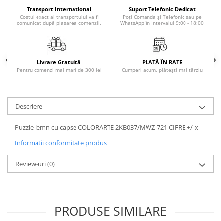
Masaj
Transport International
Suport Telefonic Dedicat
Costul exact al transportului va fi
Poți Comanda și Telefonic sau pe
MedConnect
comunicat după plasarea comenzii.
WhatsApp în Intervalul 9:00 - 18:00
Medicina & Farmacie
Medicina Pentru Toti
Livrare Gratuită
PLATĂ ÎN RATE
SealfHealing
Pentru comenzi mai mari de 300 lei
Cumperi acum, plătești mai târziu
Sport
Starea de bine
Descriere
Terapii Alternative
Puzzle lemn cu capse COLORARTE 2KB037/MWZ-721 CIFRE,+/-x
AudioBook
Beletristica
Informatii conformitate produs
Biografii, Memorii, Jurnale
Review-uri
(0)
Carti erotice
Carti pentru Adolescenti, Young
Adult
PRODUSE SIMILARE
Crime, Thriller, Mistery