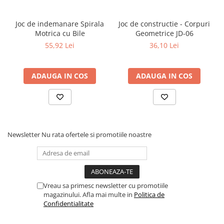
Literatura Romana
Literatura Universala
Joc de indemanare Spirala
Joc de constructie - Corpuri
Motrica cu Bile
Geometrice JD-06
Poezie
55,92 Lei
36,10 Lei
Romane de dragoste, Carti
romantice
ADAUGA IN COS
ADAUGA IN COS
Senzatii/Dragoste
Senzatii/Erotic
Senzatii/Suspans
Senzatii/Thriller
Newsletter
Nu rata ofertele si promotiile noastre
SF & Fantasy
Teatru
Teens Book Club
Umor
Vreau sa primesc newsletter cu promotiile
magazinului. Afla mai multe in
Politica de
Birotica & Papetarie
Confidentialitate
Adezivi si benzi adezive