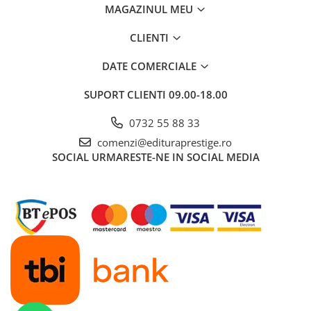
Articole Birotica
MAGAZINUL MEU
Accesorii Arhivare
CLIENTI
Calculator
Hartie si Accesorii
DATE COMERCIALE
Instrumente de scris
SUPORT CLIENTI
09.00-18.00
Organizare si Arhivare
Seturi birotica
0732 55 88 33
Articole scolare
comenzi@edituraprestige.ro
SOCIAL
URMARESTE-NE IN SOCIAL MEDIA
Arta
Caiete si Carnetele scolare
Coperti, Mape, Etichete
Ghiozdane si Penare scolare
Instrumente de scris
Instrumente si Truse Geometrie
Seturi scolare
Calculator
Consumabile & Accesorii