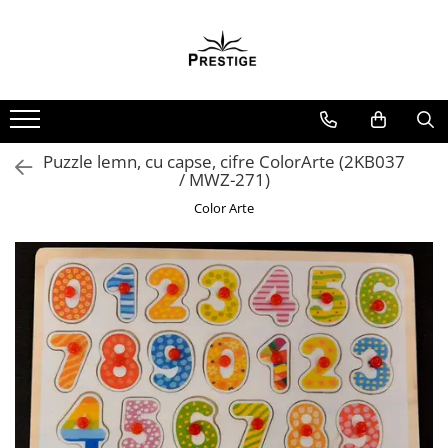
Toate Produsele
Noutati
Promotii
Pachete Speciale Carti
Puzzle lemn, cu capse, cifre ColorArte (2KB037
/ MWZ-271)
Spiritualitate - Ezoterism
Color Arte
AngelConnection
Arte Divinatorii
Astrologie
Chiromantie
Dezvoltare Spirituala
KidConnection
Minte Corp
New Illuminati Files