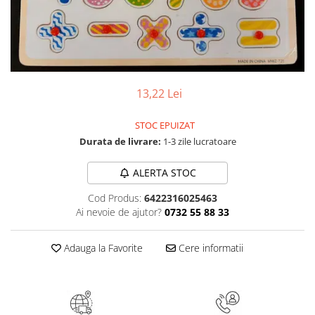
Numerologie
Paranormal
Parapsihologie
Ramtha
13,22 Lei
Audiobook
ReConnect
STOC EPUIZAT
Religie
Durata de livrare:
1-3 zile lucratoare
Crestinism
ALERTA STOC
ScienceConnection
SelfConnect
Cod Produs:
6422316025463
Ai nevoie de ajutor?
0732 55 88 33
SelfHealing
Vindecare Spirituala
Adauga la Favorite
Cere informatii
Sanatate
Diete
Gastronomik