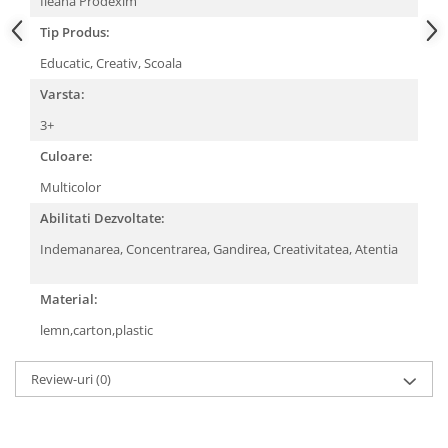
Ileana Prodexim
Povesti ilustrate
Tip Produs:
Povesti - Basme - Legende
Educatic, Creativ, Scoala
Realitatea Augmentata
Varsta:
Religie pentru copii
3+
ScienceConnection
Culoare:
TP ROLL
Multicolor
Abilitati Dezvoltate:
Indemanarea, Concentrarea, Gandirea, Creativitatea, Atentia
Material:
lemn,carton,plastic
Review-uri
(0)