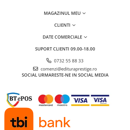
Dezvoltarea Afacerilor
MAGAZINUL MEU
Parenting & Familie
Psihologie, Psihanaliza
CLIENTI
PSYCONNECT
DATE COMERCIALE
Sexualitate
SUPORT CLIENTI
09.00-18.00
Istorie
Istorie & Filosofie
0732 55 88 33
Istorii Secrete
comenzi@edituraprestige.ro
SOCIAL
URMARESTE-NE IN SOCIAL MEDIA
Mituri si Legende
Tot Adevarul
Jocuri
Casute de papusi si mobilier
Creativitate
Educative
BrainBox