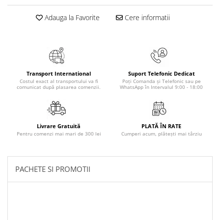
Masaj
Adauga la Favorite
Cere informatii
MedConnect
Medicina & Farmacie
Medicina Pentru Toti
SealfHealing
Transport International
Suport Telefonic Dedicat
Costul exact al transportului va fi
Poți Comanda și Telefonic sau pe
Sport
comunicat după plasarea comenzii.
WhatsApp în Intervalul 9:00 - 18:00
Starea de bine
Terapii Alternative
Livrare Gratuită
PLATĂ ÎN RATE
AudioBook
Pentru comenzi mai mari de 300 lei
Cumperi acum, plătești mai târziu
Beletristica
Biografii, Memorii, Jurnale
PACHETE SI PROMOTII
Carti erotice
Carti pentru Adolescenti, Young
Adult
Crime, Thriller, Mistery