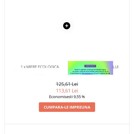
Articole Birotica
Accesorii Arhivare
Calculator
Hartie si Accesorii
Instrumente de scris
Organizare si Arhivare
Seturi birotica
Articole scolare
1 x MIERE ECOLOGICA
1 x VINDECAREA COPILULUI
Arta
SALCAM – 140GR
INTERIOR
Caiete si Carnetele scolare
125,61 Lei
Coperti, Mape, Etichete
113,61 Lei
Ghiozdane si Penare scolare
Economisesti 9,55 %
Instrumente de scris
Instrumente si Truse Geometrie
CUMPARA-LE IMPREUNA
Seturi scolare
Calculator
Consumabile & Accesorii