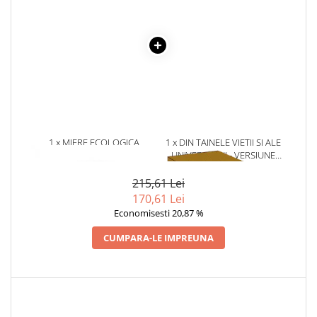
Literatura Romana
Literatura Universala
Poezie
Romane de dragoste, Carti
romantice
Senzatii/Dragoste
Senzatii/Erotic
1 x MIERE ECOLOGICA
1 x DIN TAINELE VIETII SI ALE
Senzatii/Suspans
SALCAM – 140GR
UNIVERSULUI - VERSIUNE
ORIGINALA DIN 1939.
Senzatii/Thriller
VOLUMELE I-III. CUTIE DE
215,61 Lei
COLECTIE -SCARLAT
SF & Fantasy
170,61 Lei
DEMETRESCU
Economisesti 20,87 %
Teatru
CUMPARA-LE IMPREUNA
Teens Book Club
Umor
Birotica & Papetarie
Adezivi si benzi adezive