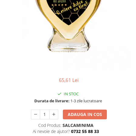
Numerologie
Paranormal
Parapsihologie
Ramtha
Audiobook
ReConnect
Religie
Crestinism
ScienceConnection
65,61 Lei
SelfConnect
IN STOC
SelfHealing
Durata de livrare:
1-3 zile lucratoare
Vindecare Spirituala
Sanatate
ADAUGA IN COS
Diete
Cod Produs:
SALCAMINIMA
Gastronomik
Ai nevoie de ajutor?
0732 55 88 33