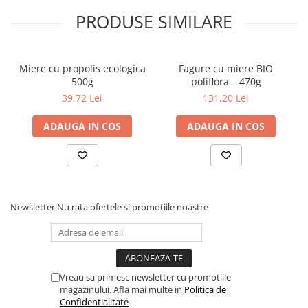
Povesti ilustrate
PRODUSE SIMILARE
Povesti - Basme - Legende
Realitatea Augmentata
Miere cu propolis ecologica
Fagure cu miere BIO
Religie pentru copii
500g
poliflora – 470g
ScienceConnection
39,72 Lei
131,20 Lei
TP ROLL
ADAUGA IN COS
ADAUGA IN COS
Ceai si Cafea
Cafea
Cafea terapeutica
Ceai
Newsletter
Nu rata ofertele si promotiile noastre
Dezvoltare Personala
BUSINESS
Carti de joc
Vreau sa primesc newsletter cu promotiile
Dezvoltare Personala Adulti
magazinului. Afla mai multe in
Politica de
Dezvoltare Profesionala
Confidentialitate