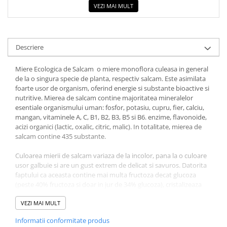
COLOREAZA CU PRIETENII
VEZI MAI MULT
De colorat
Pot desena minunat
Sa coloram cu Nicol
Descriere
Carti educative
Miere Ecologica de Salcam o miere monoflora culeasa in general
Codul copiilor de succes
de la o singura specie de planta, respectiv salcam. Este asimilata
foarte usor de organism, oferind energie si substante bioactive si
Copii 0-7 ani
nutritive. Mierea de salcam contine majoritatea mineralelor
Clubul Premiantilor
esentiale organismului uman: fosfor, potasiu, cupru, fier, calciu,
mangan, vitaminele A, C, B1, B2, B3, B5 si B6. enzime, flavonoide,
Super pitici 2-5 ani
acizi organici (lactic, oxalic, citric, malic). In totalitate, mierea de
Culegeri Auxiliare
salcam contine 435 substante.
Dezvoltare personala
Culoarea mierii de salcam variaza de la incolor, pana la o culoare
Dictionare
usor galbuie si are un gust extrem de delicat si savuros. Datorita
faptului ca aceasta contine mai multa fructoza decat glucoza
Enciclopedii
(peste 40% fructoza si doar in jur de 34% glucoza), cristalizeaza
dupa un interval de timp mai lung dar niciodata in proportie de
Kids Book Club
100%.
VEZI MAI MULT
Legende istorice
Informatii conformitate produs
BENEFICII PRODUS :
Literatura Scolara