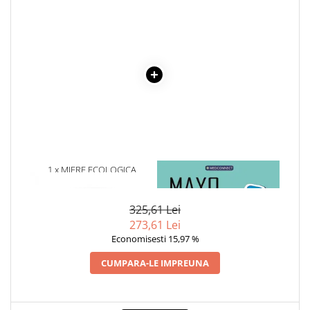
Cadouri
Carti in dar
Carti pentru copii
Beletristica
Literatura Romana
Literatura Universala
Poezie
SF & Fantasy
Carte Prescolara, Joc
1 x MIERE ECOLOGICA
1 x MAYO CLINIC. CARTEA
SALCAM – 140GR
ESENTIALA DESPRE DIABETUL
Carti cartonate
ZAHARAT
Descopera lumea
325,61 Lei
273,61 Lei
Descopera si invata
Economisesti 15,97 %
Din ograda
Povesti pe roti
CUMPARA-LE IMPREUNA
Primele notiuni
Carti de colorat