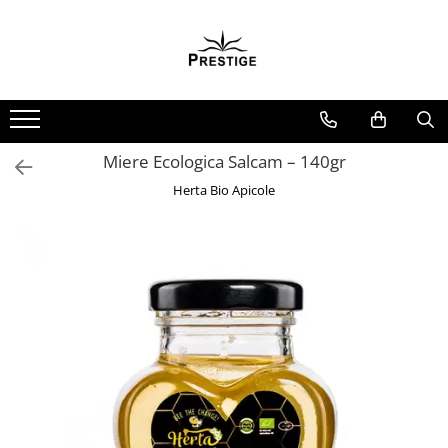
Toate Produsele
Noutati
Promotii
Pachete Speciale Carti
Miere Ecologica Salcam – 140gr
Spiritualitate - Ezoterism
Herta Bio Apicole
AngelConnection
Arte Divinatorii
Astrologie
Chiromantie
Dezvoltare Spirituala
KidConnection
Minte Corp
New Illuminati Files