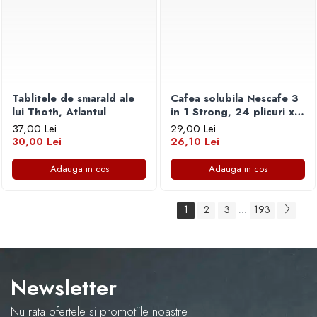
Tablitele de smarald ale
Cafea solubila Nescafe 3
lui Thoth, Atlantul
in 1 Strong, 24 plicuri x
15 g
37,00 Lei
29,00 Lei
30,00 Lei
26,10 Lei
Adauga in cos
Adauga in cos
1
2
3
193
...
Newsletter
Nu rata ofertele si promotiile noastre