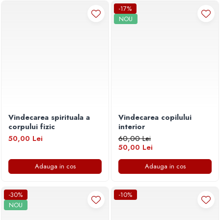
Povesti ilustrate
-17%
NOU
Povesti - Basme - Legende
Realitatea Augmentata
Religie pentru copii
ScienceConnection
TP ROLL
Vindecarea spirituala a
Vindecarea copilului
corpului fizic
interior
50,00 Lei
60,00 Lei
50,00 Lei
Adauga in cos
Adauga in cos
-30%
-10%
NOU