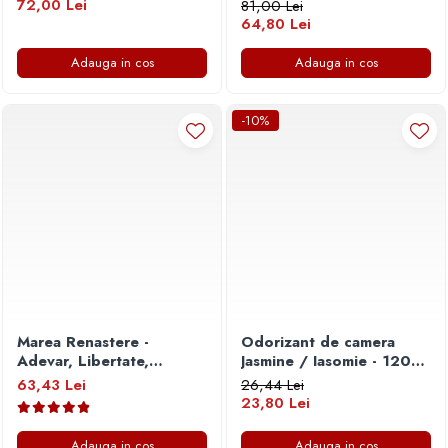
72,00 Lei
81,00 Lei
64,80 Lei
Adauga in cos
Adauga in cos
-10%
Marea Renastere -
Odorizant de camera
Adevar, Libertate,
Jasmine / Iasomie - 120
Suveranitate
ml
63,43 Lei
26,44 Lei
23,80 Lei
Adauga in cos
Adauga in cos