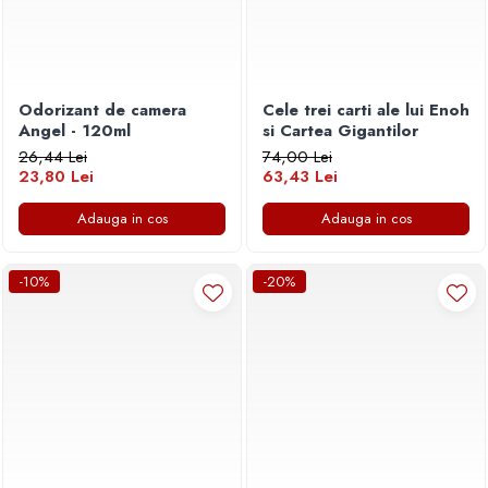
Odorizant de camera
Cele trei carti ale lui Enoh
Angel - 120ml
si Cartea Gigantilor
26,44 Lei
74,00 Lei
23,80 Lei
63,43 Lei
Adauga in cos
Adauga in cos
-10%
-20%