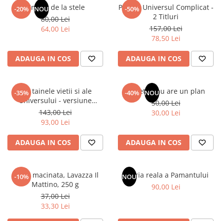
Un dar de la stele
Pachet Universul Complicat -
-20%
NOU
-50%
2 Titluri
80,00 Lei
157,00 Lei
64,00 Lei
78,50 Lei
ADAUGA IN COS
ADAUGA IN COS
Din tainele vietii si ale
Sufletul tau are un plan
-35%
-40%
NOU
Universului - versiune
50,00 Lei
originala din 1939. Volumele I-
143,00 Lei
30,00 Lei
III.
93,00 Lei
ADAUGA IN COS
ADAUGA IN COS
Cafea macinata, Lavazza Il
Istoria reala a Pamantului
-10%
NOU
Mattino, 250 g
90,00 Lei
37,00 Lei
33,30 Lei