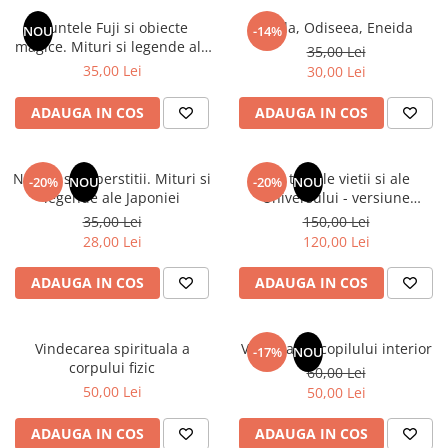
Instrumente de scris
Puzzle-uri
COLOREAZA CU PRIETENII
Audiobook
Muntele Fuji si obiecte
Iliada, Odiseea, Eneida
Instrumente si Truse Geometrie
Senzatii/Thriller
NOU
-14%
De colorat
Puzzle
magice. Mituri si legende ale
ReConnect
35,00 Lei
Seturi scolare
Pot desena minunat
SF & Fantasy
Puzzle 3D Lemn
Japoniei
35,00 Lei
30,00 Lei
Religie
Calculator
Sa coloram cu Nicol
Teatru
Crestinism
Consumabile & Accesorii
Carti educative
ADAUGA IN COS
ADAUGA IN COS
Teens Book Club
ScienceConnection
Codul copiilor de succes
Umor
SelfConnect
Copii 0-7 ani
Natura si superstitii. Mituri si
Din tainele vietii si ale
-20%
NOU
-20%
NOU
SelfHealing
legende ale Japoniei
Universului - versiune
Clubul Premiantilor
originala din 1939. Volumele I-
35,00 Lei
150,00 Lei
Vindecare Spirituala
Super pitici 2-5 ani
III. Cutie de colectie -Scarlat
28,00 Lei
120,00 Lei
Demetrescu
Culegeri Auxiliare
ADAUGA IN COS
ADAUGA IN COS
Dezvoltare personala
Dictionare
Vindecarea spirituala a
Vindecarea copilului interior
Enciclopedii
-17%
NOU
corpului fizic
60,00 Lei
Kids Book Club
50,00 Lei
50,00 Lei
Legende istorice
ADAUGA IN COS
ADAUGA IN COS
Literatura Scolara