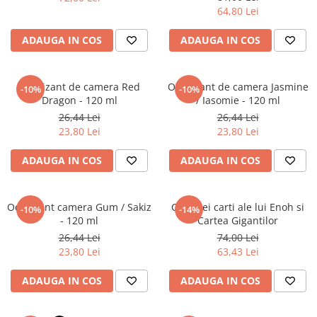
Povesti ilustrate
64,80 Lei
Povesti - Basme - Legende
ADAUGA IN COS
ADAUGA IN COS
Realitatea Augmentata
Religie pentru copii
Odorizant de camera Red
Odorizant de camera Jasmine
-10%
-10%
ScienceConnection
Dragon - 120 ml
/ Iasomie - 120 ml
TP ROLL
26,44 Lei
26,44 Lei
23,80 Lei
23,80 Lei
ADAUGA IN COS
ADAUGA IN COS
Odorizant camera Gum / Sakiz
Cele trei carti ale lui Enoh si
-10%
-14%
- 120 ml
Cartea Gigantilor
26,44 Lei
74,00 Lei
23,80 Lei
63,43 Lei
ADAUGA IN COS
ADAUGA IN COS