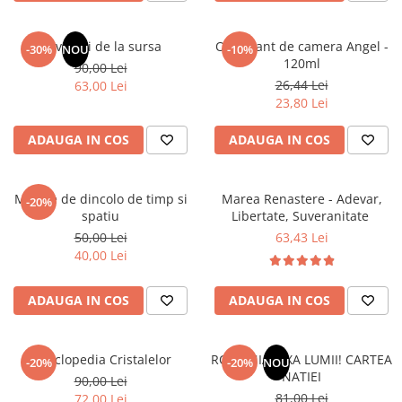
Elevi de 10 plus
Lecturi Scolare
Revelatii de la sursa
Odorizant de camera Angel -
-30%
NOU
-10%
120ml
90,00 Lei
Lumea Copilariei
26,44 Lei
63,00 Lei
Ma pregatesc pentru scoala
23,80 Lei
Manuale - Carte Scolara
ADAUGA IN COS
ADAUGA IN COS
Clasa a II-a
Clasa a III-a
Mesaje de dincolo de timp si
Marea Renastere - Adevar,
Clasa a IV-a
-20%
spatiu
Libertate, Suveranitate
Clasa a V-a
50,00 Lei
63,43 Lei
Clasa a VI-a
40,00 Lei
Clasa a VII-a
Clasa a VIII-a
ADAUGA IN COS
ADAUGA IN COS
Clasa I
Clasa pregatitoare
Enciclopedia Cristalelor
ROMANIA, AXA LUMII! CARTEA
Limbi Straine
-20%
-20%
NOU
NATIEI
90,00 Lei
Povesti
81,00 Lei
72,00 Lei