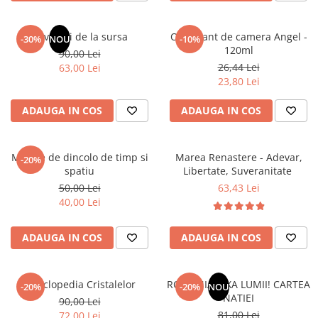
Masaj
MedConnect
Revelatii de la sursa
Odorizant de camera Angel -
-30%
NOU
-10%
120ml
Medicina & Farmacie
90,00 Lei
26,44 Lei
63,00 Lei
Medicina Pentru Toti
23,80 Lei
SealfHealing
ADAUGA IN COS
ADAUGA IN COS
Sport
Starea de bine
Mesaje de dincolo de timp si
Marea Renastere - Adevar,
-20%
Terapii Alternative
spatiu
Libertate, Suveranitate
AudioBook
50,00 Lei
63,43 Lei
40,00 Lei
Beletristica
Biografii, Memorii, Jurnale
ADAUGA IN COS
ADAUGA IN COS
Carti erotice
Carti pentru Adolescenti, Young
Adult
Enciclopedia Cristalelor
ROMANIA, AXA LUMII! CARTEA
-20%
-20%
NOU
NATIEI
90,00 Lei
Crime, Thriller, Mistery
81,00 Lei
72,00 Lei