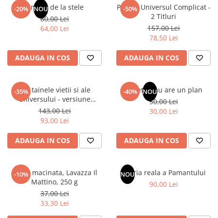
Articole Birotica
Un dar de la stele
Pachet Universul Complicat -
-20%
NOU
-50%
2 Titluri
80,00 Lei
Accesorii Arhivare
157,00 Lei
64,00 Lei
Calculator
78,50 Lei
Hartie si Accesorii
ADAUGA IN COS
ADAUGA IN COS
Instrumente de scris
Organizare si Arhivare
Seturi birotica
Din tainele vietii si ale
Sufletul tau are un plan
-35%
-40%
NOU
Articole scolare
Universului - versiune
50,00 Lei
originala din 1939. Volumele I-
143,00 Lei
Arta
30,00 Lei
III.
93,00 Lei
Caiete si Carnetele scolare
Coperti, Mape, Etichete
ADAUGA IN COS
ADAUGA IN COS
Ghiozdane si Penare scolare
Instrumente de scris
Cafea macinata, Lavazza Il
Istoria reala a Pamantului
Instrumente si Truse Geometrie
-10%
NOU
Mattino, 250 g
90,00 Lei
Seturi scolare
37,00 Lei
Calculator
33,30 Lei
Consumabile & Accesorii