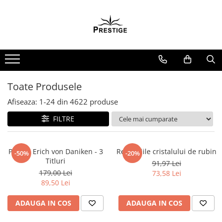
Toate Produsele
Noutati
Promotii
Pachete Speciale Carti
Toate Produsele
Spiritualitate - Ezoterism
Afiseaza:
1-
24
din
4622
produse
AngelConnection
FILTRE
Arte Divinatorii
Astrologie
Chiromantie
Pachet Erich von Daniken - 3
Revelatiile cristalului de rubin
-50%
-20%
Titluri
91,97 Lei
Dezvoltare Spirituala
179,00 Lei
73,58 Lei
KidConnection
89,50 Lei
Minte Corp
ADAUGA IN COS
ADAUGA IN COS
New Illuminati Files