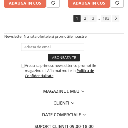
ADAUGA IN COS
ADAUGA IN COS
Cadouri
Carti in dar
1
2
3
193
...
Carti pentru copii
Beletristica
Newsletter
Nu rata ofertele si promotiile noastre
Literatura Romana
Literatura Universala
Poezie
SF & Fantasy
Vreau sa primesc newsletter cu promotiile
Carte Prescolara, Joc
magazinului. Afla mai multe in
Politica de
Confidentialitate
Carti cartonate
Descopera lumea
MAGAZINUL MEU
Descopera si invata
Din ograda
CLIENTI
Povesti pe roti
DATE COMERCIALE
Primele notiuni
Carti de colorat
SUPORT CLIENTI
09.00-18.00