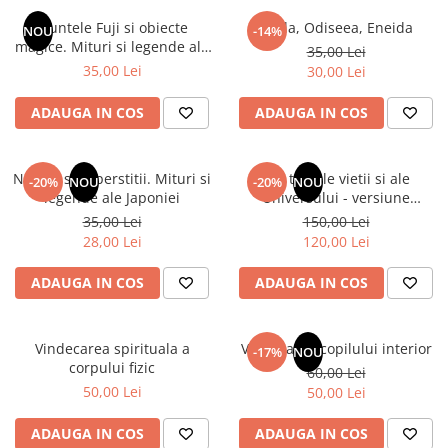
Numerologie
Muntele Fuji si obiecte
Iliada, Odiseea, Eneida
NOU
-14%
Paranormal
magice. Mituri si legende ale
35,00 Lei
Japoniei
35,00 Lei
30,00 Lei
Parapsihologie
Ramtha
ADAUGA IN COS
ADAUGA IN COS
Audiobook
ReConnect
Natura si superstitii. Mituri si
Din tainele vietii si ale
-20%
NOU
-20%
NOU
Religie
legende ale Japoniei
Universului - versiune
originala din 1939. Volumele I-
35,00 Lei
150,00 Lei
Crestinism
III. Cutie de colectie -Scarlat
28,00 Lei
120,00 Lei
ScienceConnection
Demetrescu
SelfConnect
ADAUGA IN COS
ADAUGA IN COS
SelfHealing
Vindecare Spirituala
Vindecarea spirituala a
Vindecarea copilului interior
-17%
NOU
corpului fizic
60,00 Lei
Sanatate
50,00 Lei
50,00 Lei
Diete
Gastronomik
ADAUGA IN COS
ADAUGA IN COS