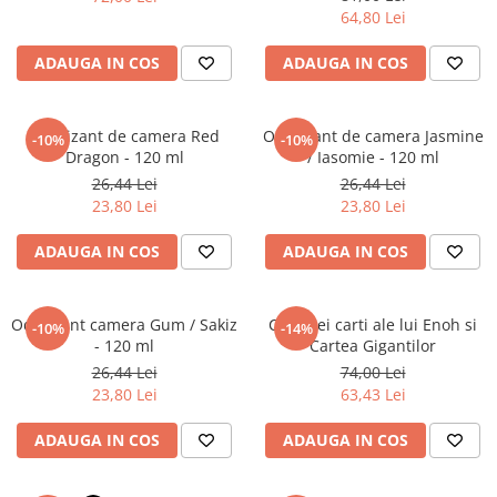
Literatura Romana
64,80 Lei
Literatura Universala
ADAUGA IN COS
ADAUGA IN COS
Poezie
Romane de dragoste, Carti
romantice
Odorizant de camera Red
Odorizant de camera Jasmine
-10%
-10%
Dragon - 120 ml
/ Iasomie - 120 ml
Senzatii/Dragoste
26,44 Lei
26,44 Lei
Senzatii/Erotic
23,80 Lei
23,80 Lei
Senzatii/Suspans
ADAUGA IN COS
ADAUGA IN COS
Senzatii/Thriller
SF & Fantasy
Odorizant camera Gum / Sakiz
Cele trei carti ale lui Enoh si
-10%
-14%
Teatru
- 120 ml
Cartea Gigantilor
26,44 Lei
74,00 Lei
Teens Book Club
23,80 Lei
63,43 Lei
Umor
ADAUGA IN COS
ADAUGA IN COS
Birotica & Papetarie
Adezivi si benzi adezive