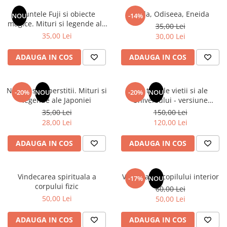
Numerologie
Muntele Fuji si obiecte
Iliada, Odiseea, Eneida
NOU
-14%
Paranormal
magice. Mituri si legende ale
35,00 Lei
Japoniei
35,00 Lei
30,00 Lei
Parapsihologie
Ramtha
ADAUGA IN COS
ADAUGA IN COS
Audiobook
ReConnect
Natura si superstitii. Mituri si
Din tainele vietii si ale
-20%
NOU
-20%
NOU
Religie
legende ale Japoniei
Universului - versiune
originala din 1939. Volumele I-
35,00 Lei
150,00 Lei
Crestinism
III. Cutie de colectie -Scarlat
28,00 Lei
120,00 Lei
ScienceConnection
Demetrescu
SelfConnect
ADAUGA IN COS
ADAUGA IN COS
SelfHealing
Vindecare Spirituala
Vindecarea spirituala a
Vindecarea copilului interior
-17%
NOU
corpului fizic
60,00 Lei
Sanatate
50,00 Lei
50,00 Lei
Diete
Gastronomik
ADAUGA IN COS
ADAUGA IN COS