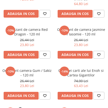
Literatura Romana
64,80 Lei
Literatura Universala
ADAUGA IN COS
ADAUGA IN COS
Poezie
Romane de dragoste, Carti
romantice
Odorizant de camera Red
Odorizant de camera Jasmine
-10%
-10%
Dragon - 120 ml
/ Iasomie - 120 ml
Senzatii/Dragoste
26,44 Lei
26,44 Lei
Senzatii/Erotic
23,80 Lei
23,80 Lei
Senzatii/Suspans
ADAUGA IN COS
ADAUGA IN COS
Senzatii/Thriller
SF & Fantasy
Odorizant camera Gum / Sakiz
Cele trei carti ale lui Enoh si
-10%
-14%
Teatru
- 120 ml
Cartea Gigantilor
26,44 Lei
74,00 Lei
Teens Book Club
23,80 Lei
63,43 Lei
Umor
ADAUGA IN COS
ADAUGA IN COS
Birotica & Papetarie
Adezivi si benzi adezive