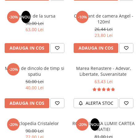
Masaj
MedConnect
Revelatii de la sursa
Odorizant de camera Angel -
-30%
NOU
-10%
120ml
Medicina & Farmacie
90,00 Lei
26,44 Lei
63,00 Lei
Medicina Pentru Toti
23,80 Lei
SealfHealing
ADAUGA IN COS
ADAUGA IN COS
Sport
Starea de bine
Mesaje de dincolo de timp si
Marea Renastere - Adevar,
-20%
Terapii Alternative
spatiu
Libertate, Suveranitate
AudioBook
50,00 Lei
63,43 Lei
40,00 Lei
Beletristica
Biografii, Memorii, Jurnale
ADAUGA IN COS
ALERTA STOC
Carti erotice
Carti pentru Adolescenti, Young
Adult
Enciclopedia Cristalelor
ROMANIA, AXA LUMII! CARTEA
-20%
-20%
NOU
NATIEI
90,00 Lei
Crime, Thriller, Mistery
81,00 Lei
72,00 Lei