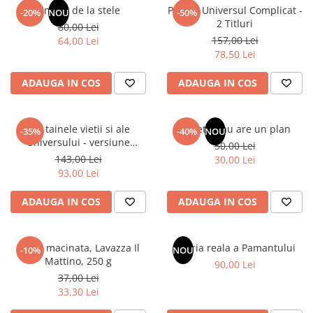
Articole Birotica
Un dar de la stele
Pachet Universul Complicat -
-20%
NOU
-50%
2 Titluri
80,00 Lei
Accesorii Arhivare
157,00 Lei
64,00 Lei
Calculator
78,50 Lei
Hartie si Accesorii
ADAUGA IN COS
ADAUGA IN COS
Instrumente de scris
Organizare si Arhivare
Seturi birotica
Din tainele vietii si ale
Sufletul tau are un plan
-35%
-40%
NOU
Articole scolare
Universului - versiune
50,00 Lei
originala din 1939. Volumele I-
143,00 Lei
Arta
30,00 Lei
III.
93,00 Lei
Caiete si Carnetele scolare
Coperti, Mape, Etichete
ADAUGA IN COS
ADAUGA IN COS
Ghiozdane si Penare scolare
Instrumente de scris
Cafea macinata, Lavazza Il
Istoria reala a Pamantului
Instrumente si Truse Geometrie
-10%
NOU
Mattino, 250 g
90,00 Lei
Seturi scolare
37,00 Lei
Calculator
33,30 Lei
Consumabile & Accesorii