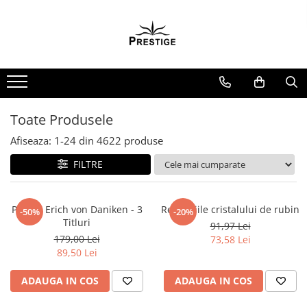
Toate Produsele
Noutati
Promotii
Pachete Speciale Carti
Toate Produsele
Spiritualitate - Ezoterism
Afiseaza:
1-
24
din
4622
produse
AngelConnection
FILTRE
Arte Divinatorii
Astrologie
Chiromantie
Pachet Erich von Daniken - 3
Revelatiile cristalului de rubin
-50%
-20%
Titluri
91,97 Lei
Dezvoltare Spirituala
179,00 Lei
73,58 Lei
KidConnection
89,50 Lei
Minte Corp
ADAUGA IN COS
ADAUGA IN COS
New Illuminati Files