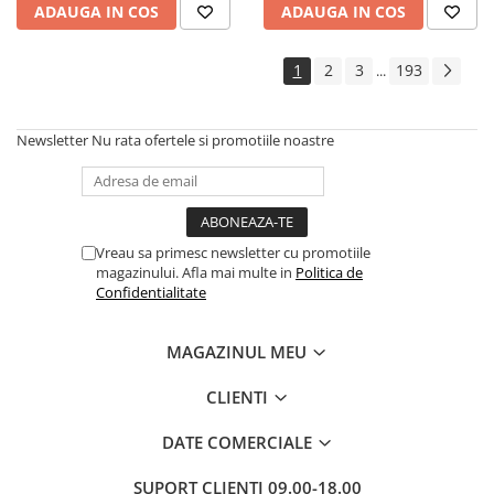
ADAUGA IN COS
ADAUGA IN COS
Cadouri
Carti in dar
1
2
3
193
...
Carti pentru copii
Beletristica
Newsletter
Nu rata ofertele si promotiile noastre
Literatura Romana
Literatura Universala
Poezie
SF & Fantasy
Vreau sa primesc newsletter cu promotiile
Carte Prescolara, Joc
magazinului. Afla mai multe in
Politica de
Confidentialitate
Carti cartonate
Descopera lumea
MAGAZINUL MEU
Descopera si invata
Din ograda
CLIENTI
Povesti pe roti
DATE COMERCIALE
Primele notiuni
Carti de colorat
SUPORT CLIENTI
09.00-18.00