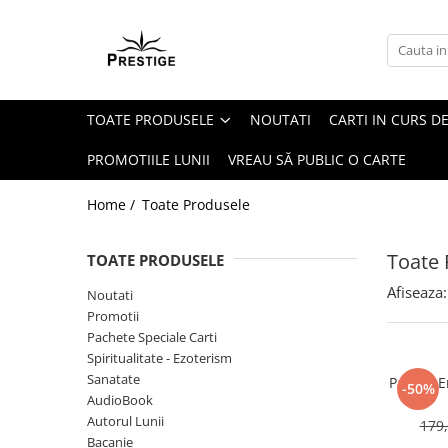
Toate Produsele
Noutati
TOATE PRODUSELE
NOUTATI
CARTI IN CURS DE
Promotii
Pachete Speciale Carti
PROMOTIILE LUNII
VREAU SĂ PUBLIC O CARTE
Spiritualitate - Ezoterism
Home /
Toate Produsele
AngelConnection
Arte Divinatorii
Toate 
TOATE PRODUSELE
Astrologie
Afiseaza:
Noutati
Chiromantie
Promotii
Dezvoltare Spirituala
Pachete Speciale Carti
Spiritualitate - Ezoterism
KidConnection
Sanatate
Pachet E
-50%
Minte Corp
AudioBook
Autorul Lunii
179,
New Illuminati Files
Bacanie