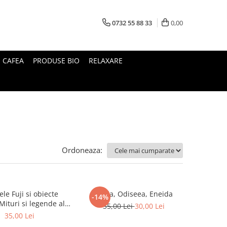
0732 55 88 33
0,00
I CAFEA
PRODUSE BIO
RELAXARE
Ordoneaza:
le Fuji si obiecte
Iliada, Odiseea, Eneida
-14%
35,00 Lei
30,00 Lei
Japoniei
35,00 Lei