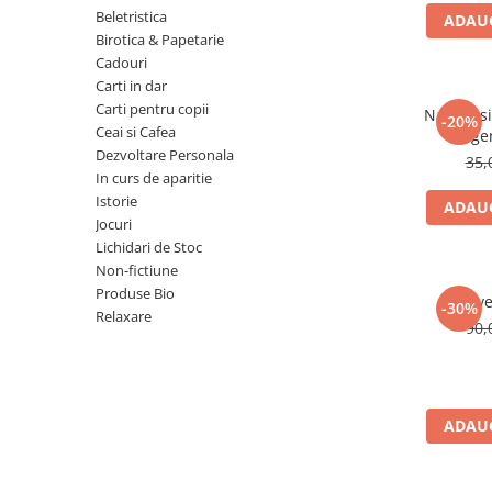
Numerologie
Beletristica
ADAUG
Birotica & Papetarie
Paranormal
Cadouri
Parapsihologie
Carti in dar
Carti pentru copii
Ramtha
Natura si 
-20%
Ceai si Cafea
lege
Audiobook
Dezvoltare Personala
35,
ReConnect
In curs de aparitie
Istorie
ADAUG
Religie
Jocuri
Crestinism
Lichidari de Stoc
Non-fictiune
ScienceConnection
Produse Bio
Reve
SelfConnect
-30%
Relaxare
90,
SelfHealing
Vindecare Spirituala
Sanatate
ADAUG
Diete
Gastronomik