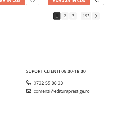
GA IN COS
ADAUGA IN COS
1
2
3
193
...
SUPORT CLIENTI
09.00-18.00
0732 55 88 33
comenzi@edituraprestige.ro