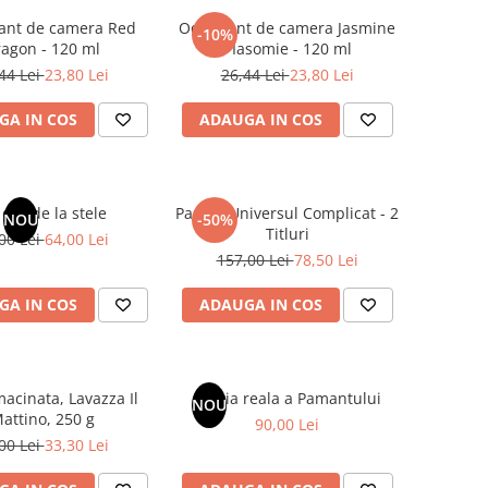
ant de camera Red
Odorizant de camera Jasmine
-10%
agon - 120 ml
/ Iasomie - 120 ml
44 Lei
23,80 Lei
26,44 Lei
23,80 Lei
GA IN COS
ADAUGA IN COS
dar de la stele
Pachet Universul Complicat - 2
NOU
-50%
Titluri
00 Lei
64,00 Lei
157,00 Lei
78,50 Lei
GA IN COS
ADAUGA IN COS
acinata, Lavazza Il
Istoria reala a Pamantului
NOU
attino, 250 g
90,00 Lei
00 Lei
33,30 Lei