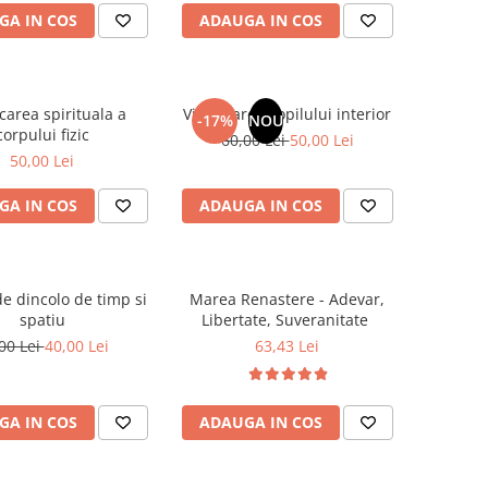
GA IN COS
ADAUGA IN COS
carea spirituala a
Vindecarea copilului interior
-17%
NOU
corpului fizic
60,00 Lei
50,00 Lei
50,00 Lei
GA IN COS
ADAUGA IN COS
e dincolo de timp si
Marea Renastere - Adevar,
spatiu
Libertate, Suveranitate
00 Lei
40,00 Lei
63,43 Lei
GA IN COS
ADAUGA IN COS