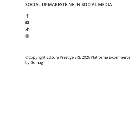
Articole Birotica
SOCIAL
URMARESTE-NE IN SOCIAL MEDIA
Accesorii Arhivare
Calculator
Hartie si Accesorii
Instrumente de scris
Organizare si Arhivare
Seturi birotica
Articole scolare
©Copyright Editura Prestige SRL 2026
Platforma E-commerc
by Gomag
Arta
Caiete si Carnetele scolare
Coperti, Mape, Etichete
Ghiozdane si Penare scolare
Instrumente de scris
Instrumente si Truse Geometrie
Seturi scolare
Calculator
Consumabile & Accesorii