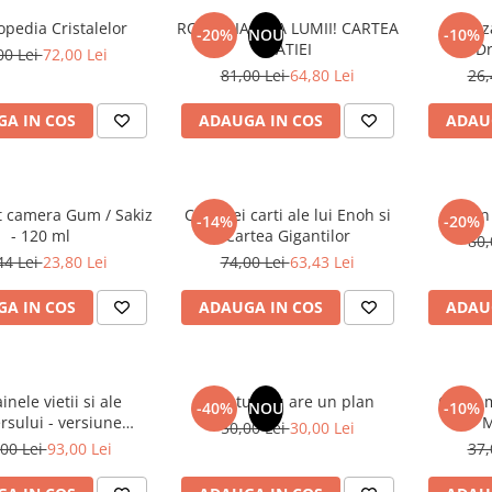
opedia Cristalelor
ROMANIA, AXA LUMII! CARTEA
Odoriz
-20%
NOU
-10%
NATIEI
Dr
00 Lei
72,00 Lei
81,00 Lei
64,80 Lei
26,
A IN COS
ADAUGA IN COS
ADAU
t camera Gum / Sakiz
Cele trei carti ale lui Enoh si
Un 
-14%
-20%
- 120 ml
Cartea Gigantilor
80,
44 Lei
23,80 Lei
74,00 Lei
63,43 Lei
A IN COS
ADAUGA IN COS
ADAU
inele vietii si ale
Sufletul tau are un plan
Cafea m
-40%
NOU
-10%
rsului - versiune
M
50,00 Lei
30,00 Lei
 din 1939. Volumele I-
00 Lei
93,00 Lei
37,
III.