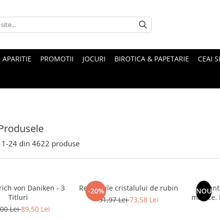
 APARITIE
PROMOTII
JOCURI
BIROTICA & PAPETARIE
CEAI S
Produsele
1-
24
din
4622
produse
rich von Daniken - 3
Revelatiile cristalului de rubin
Munte
-20%
NOU
Titluri
magice. Mituri si legende ale
91,97 Lei
73,58 Lei
00 Lei
89,50 Lei