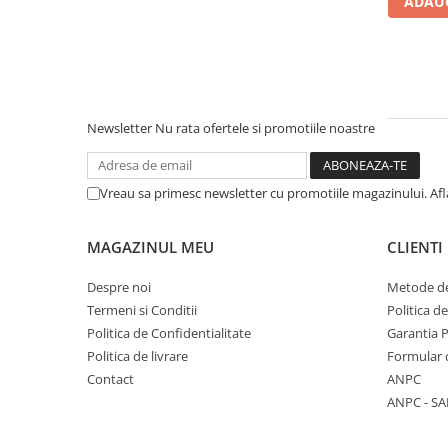
ADAUG
Literatura Romana
Literatura Universala
Poezie
Romane de dragoste, Carti
romantice
Newsletter
Nu rata ofertele si promotiile noastre
Senzatii/Dragoste
Senzatii/Erotic
Vreau sa primesc newsletter cu promotiile magazinului. Af
Senzatii/Suspans
Senzatii/Thriller
MAGAZINUL MEU
CLIENTI
SF & Fantasy
Despre noi
Metode de
Teatru
Termeni si Conditii
Politica d
Politica de Confidentialitate
Garantia 
Teens Book Club
Politica de livrare
Formular 
Umor
Contact
ANPC
Birotica & Papetarie
ANPC - SA
Adezivi si benzi adezive