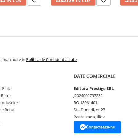
A IN COS
ADAUGA IN COS
ADAU
la mai multe in
Politica de Confidentialitate
DATE COMERCIALE
 Plata
Editura Prestige SRL
e Retur
J2024002797232
Produselor
RO 18961401
de Retur
Str. Dunarii, nr 27
Pantelimon, Ilfov
L
Contacteaza-ne