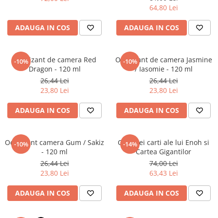
Literatura Romana
64,80 Lei
Literatura Universala
ADAUGA IN COS
ADAUGA IN COS
Poezie
Romane de dragoste, Carti
romantice
Odorizant de camera Red
Odorizant de camera Jasmine
-10%
-10%
Dragon - 120 ml
/ Iasomie - 120 ml
Senzatii/Dragoste
26,44 Lei
26,44 Lei
Senzatii/Erotic
23,80 Lei
23,80 Lei
Senzatii/Suspans
ADAUGA IN COS
ADAUGA IN COS
Senzatii/Thriller
SF & Fantasy
Odorizant camera Gum / Sakiz
Cele trei carti ale lui Enoh si
-10%
-14%
Teatru
- 120 ml
Cartea Gigantilor
26,44 Lei
74,00 Lei
Teens Book Club
23,80 Lei
63,43 Lei
Umor
ADAUGA IN COS
ADAUGA IN COS
Birotica & Papetarie
Adezivi si benzi adezive