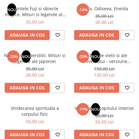
Numerologie
Muntele Fuji si obiecte
Iliada, Odiseea, Eneida
NOU
-14%
Paranormal
magice. Mituri si legende ale
35,00 Lei
Japoniei
35,00 Lei
30,00 Lei
Parapsihologie
Ramtha
ADAUGA IN COS
ADAUGA IN COS
Audiobook
ReConnect
Natura si superstitii. Mituri si
Din tainele vietii si ale
-20%
NOU
-20%
NOU
Religie
legende ale Japoniei
Universului - versiune
originala din 1939. Volumele I-
35,00 Lei
150,00 Lei
Crestinism
III. Cutie de colectie -Scarlat
28,00 Lei
120,00 Lei
ScienceConnection
Demetrescu
SelfConnect
ADAUGA IN COS
ADAUGA IN COS
SelfHealing
Vindecare Spirituala
Vindecarea spirituala a
Vindecarea copilului interior
-17%
NOU
corpului fizic
60,00 Lei
Sanatate
50,00 Lei
50,00 Lei
Diete
Gastronomik
ADAUGA IN COS
ADAUGA IN COS