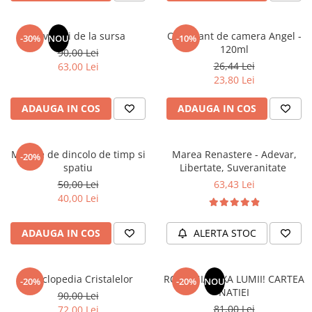
Masaj
MedConnect
Revelatii de la sursa
Odorizant de camera Angel -
-30%
NOU
-10%
120ml
Medicina & Farmacie
90,00 Lei
26,44 Lei
63,00 Lei
Medicina Pentru Toti
23,80 Lei
SealfHealing
ADAUGA IN COS
ADAUGA IN COS
Sport
Starea de bine
Mesaje de dincolo de timp si
Marea Renastere - Adevar,
-20%
Terapii Alternative
spatiu
Libertate, Suveranitate
AudioBook
50,00 Lei
63,43 Lei
40,00 Lei
Beletristica
Biografii, Memorii, Jurnale
ADAUGA IN COS
ALERTA STOC
Carti erotice
Carti pentru Adolescenti, Young
Adult
Enciclopedia Cristalelor
ROMANIA, AXA LUMII! CARTEA
-20%
-20%
NOU
NATIEI
90,00 Lei
Crime, Thriller, Mistery
81,00 Lei
72,00 Lei