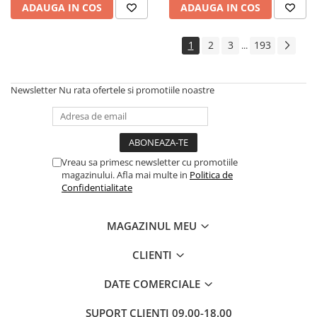
ADAUGA IN COS
ADAUGA IN COS
Cadouri
Carti in dar
1
2
3
193
...
Carti pentru copii
Beletristica
Newsletter
Nu rata ofertele si promotiile noastre
Literatura Romana
Literatura Universala
Poezie
SF & Fantasy
Vreau sa primesc newsletter cu promotiile
Carte Prescolara, Joc
magazinului. Afla mai multe in
Politica de
Confidentialitate
Carti cartonate
Descopera lumea
MAGAZINUL MEU
Descopera si invata
Din ograda
CLIENTI
Povesti pe roti
DATE COMERCIALE
Primele notiuni
Carti de colorat
SUPORT CLIENTI
09.00-18.00