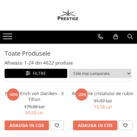
Toate Produsele
Noutati
Promotii
Pachete Speciale Carti
Toate Produsele
Spiritualitate - Ezoterism
Afiseaza:
1-
24
din
4622
produse
AngelConnection
FILTRE
Arte Divinatorii
Astrologie
Chiromantie
Pachet Erich von Daniken - 3
Revelatiile cristalului de rubin
-50%
-20%
Titluri
91,97 Lei
Dezvoltare Spirituala
179,00 Lei
73,58 Lei
KidConnection
89,50 Lei
Minte Corp
ADAUGA IN COS
ADAUGA IN COS
New Illuminati Files