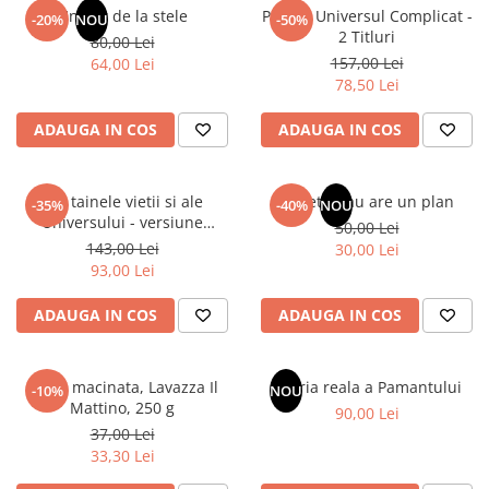
Articole Birotica
Un dar de la stele
Pachet Universul Complicat -
-20%
NOU
-50%
2 Titluri
80,00 Lei
Accesorii Arhivare
157,00 Lei
64,00 Lei
Calculator
78,50 Lei
Hartie si Accesorii
ADAUGA IN COS
ADAUGA IN COS
Instrumente de scris
Organizare si Arhivare
Seturi birotica
Din tainele vietii si ale
Sufletul tau are un plan
-35%
-40%
NOU
Articole scolare
Universului - versiune
50,00 Lei
originala din 1939. Volumele I-
143,00 Lei
Arta
30,00 Lei
III.
93,00 Lei
Caiete si Carnetele scolare
Coperti, Mape, Etichete
ADAUGA IN COS
ADAUGA IN COS
Ghiozdane si Penare scolare
Instrumente de scris
Cafea macinata, Lavazza Il
Istoria reala a Pamantului
Instrumente si Truse Geometrie
-10%
NOU
Mattino, 250 g
90,00 Lei
Seturi scolare
37,00 Lei
Calculator
33,30 Lei
Consumabile & Accesorii