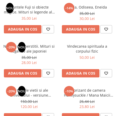
Instrumente de scris
Puzzle-uri
COLOREAZA CU PRIETENII
Audiobook
Muntele Fuji si obiecte
Iliada, Odiseea, Eneida
Instrumente si Truse Geometrie
Senzatii/Thriller
NOU
-14%
De colorat
Puzzle
magice. Mituri si legende ale
ReConnect
35,00 Lei
Seturi scolare
Pot desena minunat
SF & Fantasy
Puzzle 3D Lemn
Japoniei
35,00 Lei
30,00 Lei
Religie
Calculator
Sa coloram cu Nicol
Teatru
Crestinism
Consumabile & Accesorii
Carti educative
ADAUGA IN COS
ADAUGA IN COS
Teens Book Club
ScienceConnection
Codul copiilor de succes
Umor
SelfConnect
Copii 0-7 ani
Natura si superstitii. Mituri si
Vindecarea spirituala a
-20%
NOU
SelfHealing
legende ale Japoniei
corpului fizic
Clubul Premiantilor
35,00 Lei
50,00 Lei
Vindecare Spirituala
Super pitici 2-5 ani
28,00 Lei
Culegeri Auxiliare
ADAUGA IN COS
ADAUGA IN COS
Dezvoltare personala
Dictionare
Din tainele vietii si ale
Odorizant de camera
Enciclopedii
-20%
NOU
-10%
Universului - versiune
Honeysuckle / Mana Maicii
Kids Book Club
originala din 1939. Volumele I-
Domnului - 120 ml
150,00 Lei
26,44 Lei
III. Cutie de colectie -Scarlat
Legende istorice
120,00 Lei
23,80 Lei
Demetrescu
Literatura Scolara