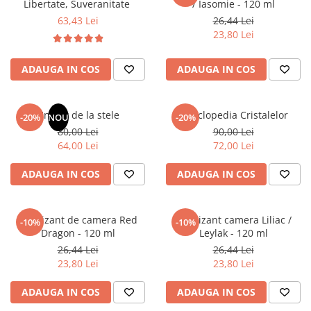
Libertate, Suveranitate
/ Iasomie - 120 ml
63,43 Lei
26,44 Lei
23,80 Lei
ADAUGA IN COS
ADAUGA IN COS
Un dar de la stele
Enciclopedia Cristalelor
-20%
NOU
-20%
80,00 Lei
90,00 Lei
64,00 Lei
72,00 Lei
ADAUGA IN COS
ADAUGA IN COS
Odorizant de camera Red
Odorizant camera Liliac /
-10%
-10%
Dragon - 120 ml
Leylak - 120 ml
26,44 Lei
26,44 Lei
23,80 Lei
23,80 Lei
ADAUGA IN COS
ADAUGA IN COS