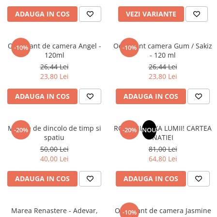
Povesti ilustrate
ADAUGA IN COS
VEZI VARIANTE
Povesti - Basme - Legende
Realitatea Augmentata
Odorizant de camera Angel -
Odorizant camera Gum / Sakiz
-10%
-10%
Religie pentru copii
120ml
- 120 ml
ScienceConnection
26,44 Lei
26,44 Lei
23,80 Lei
23,80 Lei
TP ROLL
ADAUGA IN COS
ADAUGA IN COS
Mesaje de dincolo de timp si
ROMANIA, AXA LUMII! CARTEA
-20%
-20%
NOU
spatiu
NATIEI
50,00 Lei
81,00 Lei
40,00 Lei
64,80 Lei
ADAUGA IN COS
ADAUGA IN COS
Marea Renastere - Adevar,
Odorizant de camera Jasmine
-10%