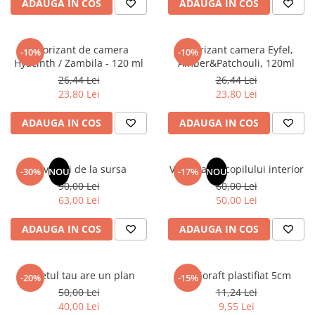
ADAUGA IN COS
ADAUGA IN COS
Elevi de 10 plus
Lecturi Scolare
Odorizant de camera
Odorizant camera Eyfel,
-10%
-10%
Lumea Copilariei
Hyacinth / Zambila - 120 ml
Amber&Patchouli, 120ml
Ma pregatesc pentru scoala
26,44 Lei
26,44 Lei
23,80 Lei
23,80 Lei
Manuale - Carte Scolara
Clasa a II-a
ADAUGA IN COS
ADAUGA IN COS
Clasa a III-a
Clasa a IV-a
Revelatii de la sursa
Vindecarea copilului interior
-30%
NOU
-17%
NOU
Clasa a V-a
90,00 Lei
60,00 Lei
Clasa a VI-a
63,00 Lei
50,00 Lei
Clasa a VII-a
ADAUGA IN COS
ADAUGA IN COS
Clasa a VIII-a
Clasa I
Clasa pregatitoare
Sufletul tau are un plan
Biblioraft plastifiat 5cm
-20%
-15%
Limbi Straine
50,00 Lei
11,24 Lei
Povesti
40,00 Lei
9,55 Lei