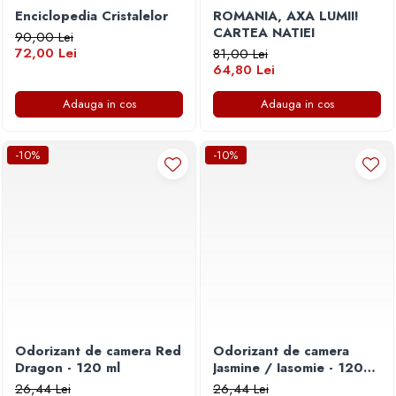
Enciclopedia Cristalelor
ROMANIA, AXA LUMII!
CARTEA NATIEI
90,00 Lei
72,00 Lei
81,00 Lei
64,80 Lei
Adauga in cos
Adauga in cos
-10%
-10%
Odorizant de camera Red
Odorizant de camera
Dragon - 120 ml
Jasmine / Iasomie - 120
ml
26,44 Lei
26,44 Lei