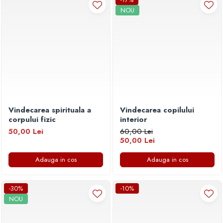
Povesti ilustrate
NOU
Povesti - Basme - Legende
Realitatea Augmentata
Religie pentru copii
ScienceConnection
TP ROLL
Vindecarea spirituala a
Vindecarea copilului
corpului fizic
interior
50,00 Lei
60,00 Lei
50,00 Lei
Adauga in cos
Adauga in cos
-30%
-10%
NOU