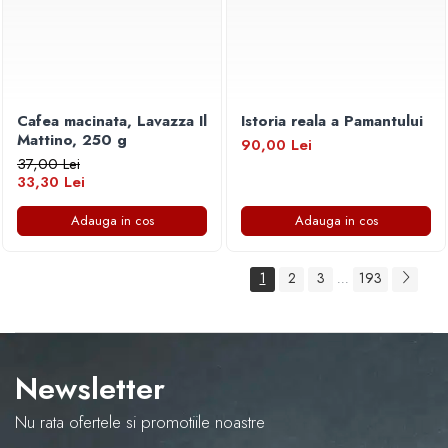
Cafea macinata, Lavazza Il
Istoria reala a Pamantului
Mattino, 250 g
90,00 Lei
37,00 Lei
33,30 Lei
Adauga in cos
Adauga in cos
1
2
3
193
...
Newsletter
Nu rata ofertele si promotiile noastre