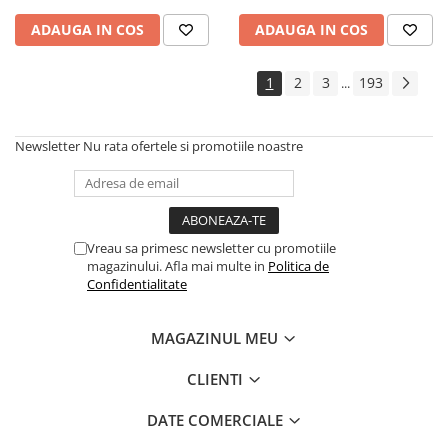
Cadouri
ADAUGA IN COS
ADAUGA IN COS
Carti in dar
Carti pentru copii
1
2
3
193
...
Beletristica
Literatura Romana
Newsletter
Nu rata ofertele si promotiile noastre
Literatura Universala
Poezie
SF & Fantasy
Carte Prescolara, Joc
Vreau sa primesc newsletter cu promotiile
magazinului. Afla mai multe in
Politica de
Carti cartonate
Confidentialitate
Descopera lumea
Descopera si invata
MAGAZINUL MEU
Din ograda
Povesti pe roti
CLIENTI
Primele notiuni
DATE COMERCIALE
Carti de colorat