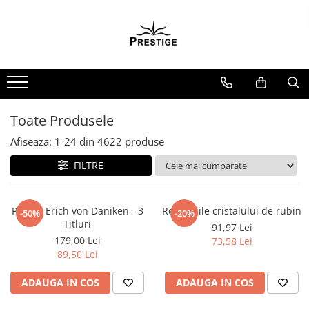
Toate Produsele
Noutati
Promotii
Pachete Speciale Carti
Toate Produsele
Spiritualitate - Ezoterism
Afiseaza:
1-
24
din
4622
produse
AngelConnection
FILTRE
Arte Divinatorii
Astrologie
Chiromantie
Pachet Erich von Daniken - 3
Revelatiile cristalului de rubin
-50%
-20%
Titluri
91,97 Lei
Dezvoltare Spirituala
179,00 Lei
73,58 Lei
KidConnection
89,50 Lei
Minte Corp
ADAUGA IN COS
ADAUGA IN COS
New Illuminati Files