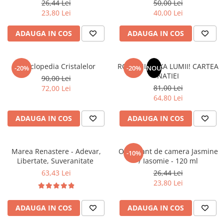
26,44 Lei
50,00 Lei
Literatura Romana
23,80 Lei
40,00 Lei
Literatura Universala
ADAUGA IN COS
ADAUGA IN COS
Poezie
Romane de dragoste, Carti
romantice
Enciclopedia Cristalelor
ROMANIA, AXA LUMII! CARTEA
-20%
-20%
NOU
NATIEI
Senzatii/Dragoste
90,00 Lei
81,00 Lei
72,00 Lei
Senzatii/Erotic
64,80 Lei
Senzatii/Suspans
ADAUGA IN COS
ADAUGA IN COS
Senzatii/Thriller
SF & Fantasy
Marea Renastere - Adevar,
Odorizant de camera Jasmine
-10%
Teatru
Libertate, Suveranitate
/ Iasomie - 120 ml
Teens Book Club
63,43 Lei
26,44 Lei
23,80 Lei
Umor
Birotica & Papetarie
ADAUGA IN COS
ADAUGA IN COS
Adezivi si benzi adezive