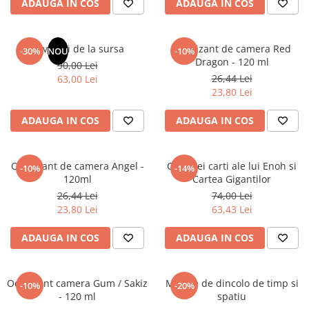
ADAUGA IN COS
ADAUGA IN COS
Masaj
MedConnect
Revelatii de la sursa
Odorizant de camera Red
-30%
NOU
-10%
Medicina & Farmacie
Dragon - 120 ml
90,00 Lei
Medicina Pentru Toti
26,44 Lei
63,00 Lei
23,80 Lei
SealfHealing
Sport
ADAUGA IN COS
ADAUGA IN COS
Starea de bine
Terapii Alternative
Odorizant de camera Angel -
Cele trei carti ale lui Enoh si
-10%
-14%
120ml
Cartea Gigantilor
AudioBook
26,44 Lei
74,00 Lei
Beletristica
23,80 Lei
63,43 Lei
Biografii, Memorii, Jurnale
Carti erotice
ADAUGA IN COS
ADAUGA IN COS
Carti pentru Adolescenti, Young
Adult
Odorizant camera Gum / Sakiz
Mesaje de dincolo de timp si
-10%
-20%
Crime, Thriller, Mistery
- 120 ml
spatiu