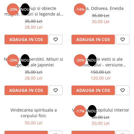
Numerologie
Muntele Fuji si obiecte
Iliada, Odiseea, Eneida
-20%
NOU
-14%
Paranormal
magice. Mituri si legende ale
35,00 Lei
Japoniei
35,00 Lei
30,00 Lei
Parapsihologie
28,00 Lei
Ramtha
ADAUGA IN COS
ADAUGA IN COS
Audiobook
ReConnect
Religie
Natura si superstitii. Mituri si
Din tainele vietii si ale
-20%
NOU
-20%
NOU
legende ale Japoniei
Universului - versiune
Crestinism
originala din 1939. Volumele I-
35,00 Lei
150,00 Lei
ScienceConnection
III. Cutie de colectie -Scarlat
28,00 Lei
120,00 Lei
Demetrescu
SelfConnect
ADAUGA IN COS
ADAUGA IN COS
SelfHealing
Vindecare Spirituala
Vindecarea spirituala a
Vindecarea copilului interior
-17%
NOU
Sanatate
corpului fizic
60,00 Lei
Diete
50,00 Lei
50,00 Lei
Gastronomik