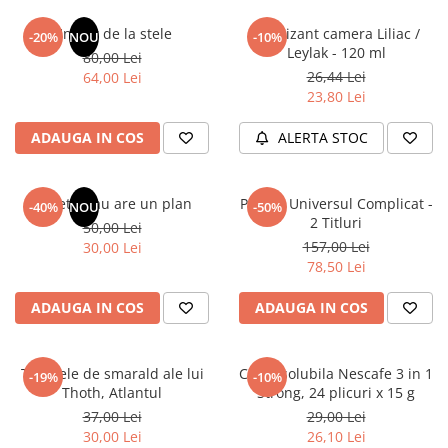
Articole Birotica
Un dar de la stele
Odorizant camera Liliac /
-20%
NOU
-10%
Accesorii Arhivare
Leylak - 120 ml
80,00 Lei
Calculator
26,44 Lei
64,00 Lei
Hartie si Accesorii
23,80 Lei
Instrumente de scris
ADAUGA IN COS
ALERTA STOC
Organizare si Arhivare
Seturi birotica
Articole scolare
Sufletul tau are un plan
Pachet Universul Complicat -
-40%
NOU
-50%
2 Titluri
50,00 Lei
Arta
157,00 Lei
30,00 Lei
Caiete si Carnetele scolare
78,50 Lei
Coperti, Mape, Etichete
Ghiozdane si Penare scolare
ADAUGA IN COS
ADAUGA IN COS
Instrumente de scris
Instrumente si Truse Geometrie
Tablitele de smarald ale lui
Cafea solubila Nescafe 3 in 1
-19%
-10%
Seturi scolare
Thoth, Atlantul
Strong, 24 plicuri x 15 g
Calculator
37,00 Lei
29,00 Lei
30,00 Lei
26,10 Lei
Consumabile & Accesorii