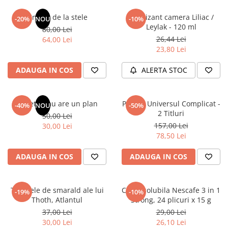
Un dar de la stele
Odorizant camera Liliac /
-20%
NOU
-10%
Leylak - 120 ml
80,00 Lei
26,44 Lei
64,00 Lei
23,80 Lei
ADAUGA IN COS
ALERTA STOC
Sufletul tau are un plan
Pachet Universul Complicat -
-40%
NOU
-50%
2 Titluri
50,00 Lei
157,00 Lei
30,00 Lei
78,50 Lei
ADAUGA IN COS
ADAUGA IN COS
Tablitele de smarald ale lui
Cafea solubila Nescafe 3 in 1
-19%
-10%
Thoth, Atlantul
Strong, 24 plicuri x 15 g
37,00 Lei
29,00 Lei
30,00 Lei
26,10 Lei