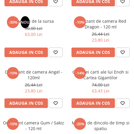
ADAUGA IN COS
ADAUGA IN COS
Elevi de 10 plus
Lecturi Scolare
Revelatii de la sursa
Odorizant de camera Red
-30%
NOU
-10%
Lumea Copilariei
Dragon - 120 ml
90,00 Lei
Ma pregatesc pentru scoala
26,44 Lei
63,00 Lei
23,80 Lei
Manuale - Carte Scolara
Clasa a II-a
ADAUGA IN COS
ADAUGA IN COS
Clasa a III-a
Clasa a IV-a
Odorizant de camera Angel -
Cele trei carti ale lui Enoh si
-10%
-14%
Clasa a V-a
120ml
Cartea Gigantilor
Clasa a VI-a
26,44 Lei
74,00 Lei
Clasa a VII-a
23,80 Lei
63,43 Lei
Clasa a VIII-a
ADAUGA IN COS
ADAUGA IN COS
Clasa I
Clasa pregatitoare
Limbi Straine
Odorizant camera Gum / Sakiz
Mesaje de dincolo de timp si
-10%
-20%
- 120 ml
spatiu
Povesti