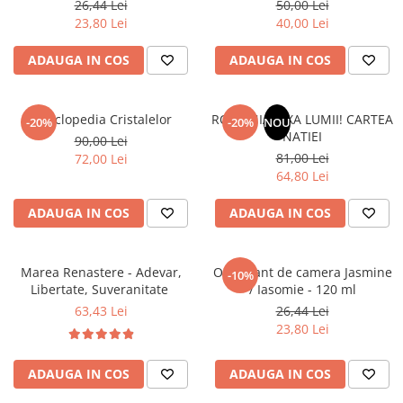
26,44 Lei
50,00 Lei
Povesti ilustrate
23,80 Lei
40,00 Lei
Povesti - Basme - Legende
ADAUGA IN COS
ADAUGA IN COS
Realitatea Augmentata
Religie pentru copii
ScienceConnection
Enciclopedia Cristalelor
ROMANIA, AXA LUMII! CARTEA
-20%
-20%
NOU
NATIEI
90,00 Lei
TP ROLL
81,00 Lei
72,00 Lei
64,80 Lei
ADAUGA IN COS
ADAUGA IN COS
Marea Renastere - Adevar,
Odorizant de camera Jasmine
-10%
Libertate, Suveranitate
/ Iasomie - 120 ml
63,43 Lei
26,44 Lei
23,80 Lei
ADAUGA IN COS
ADAUGA IN COS