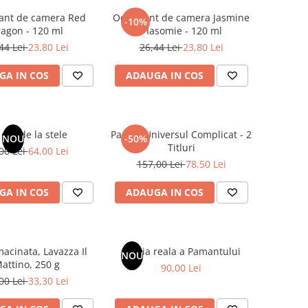
ant de camera Red
Odorizant de camera Jasmine
-10%
agon - 120 ml
/ Iasomie - 120 ml
44 Lei
23,80 Lei
26,44 Lei
23,80 Lei
GA IN COS
ADAUGA IN COS
dar de la stele
Pachet Universul Complicat - 2
NOU
-50%
Titluri
00 Lei
64,00 Lei
157,00 Lei
78,50 Lei
GA IN COS
ADAUGA IN COS
acinata, Lavazza Il
Istoria reala a Pamantului
NOU
attino, 250 g
90,00 Lei
00 Lei
33,30 Lei