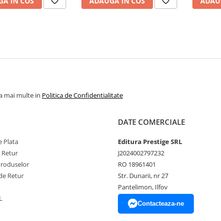
A IN COS
ADAUGA IN COS
ADAU
la mai multe in
Politica de Confidentialitate
DATE COMERCIALE
 Plata
Editura Prestige SRL
e Retur
J2024002797232
Produselor
RO 18961401
de Retur
Str. Dunarii, nr 27
Pantelimon, Ilfov
L
Contacteaza-ne