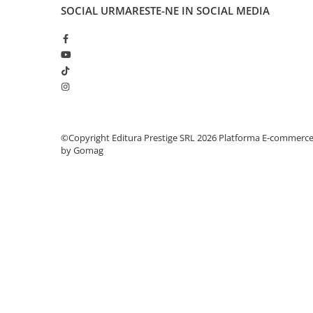
Articole Birotica
SOCIAL
URMARESTE-NE IN SOCIAL MEDIA
Accesorii Arhivare
Calculator
Hartie si Accesorii
Instrumente de scris
Organizare si Arhivare
Seturi birotica
Articole scolare
©Copyright Editura Prestige SRL 2026
Platforma E-commerc
by Gomag
Arta
Caiete si Carnetele scolare
Coperti, Mape, Etichete
Ghiozdane si Penare scolare
Instrumente de scris
Instrumente si Truse Geometrie
Seturi scolare
Calculator
Consumabile & Accesorii