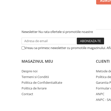
ADAUG
Literatura Romana
Literatura Universala
Poezie
Romane de dragoste, Carti
romantice
Newsletter
Nu rata ofertele si promotiile noastre
Senzatii/Dragoste
Senzatii/Erotic
Vreau sa primesc newsletter cu promotiile magazinului. Af
Senzatii/Suspans
Senzatii/Thriller
MAGAZINUL MEU
CLIENTI
SF & Fantasy
Despre noi
Metode de
Teatru
Termeni si Conditii
Politica d
Politica de Confidentialitate
Garantia 
Teens Book Club
Politica de livrare
Formular 
Umor
Contact
ANPC
Birotica & Papetarie
ANPC - SA
Adezivi si benzi adezive