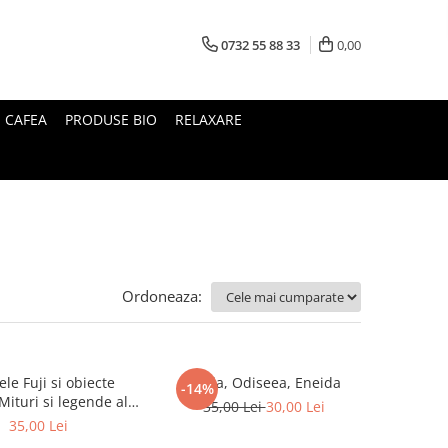
0732 55 88 33
0,00
I CAFEA
PRODUSE BIO
RELAXARE
Ordoneaza:
le Fuji si obiecte
Iliada, Odiseea, Eneida
-14%
35,00 Lei
30,00 Lei
Japoniei
35,00 Lei