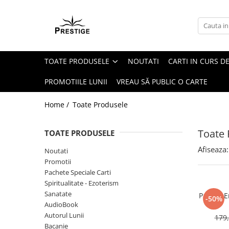
Toate Produsele
Noutati
TOATE PRODUSELE
NOUTATI
CARTI IN CURS DE
Promotii
Pachete Speciale Carti
PROMOTIILE LUNII
VREAU SĂ PUBLIC O CARTE
Spiritualitate - Ezoterism
Home /
Toate Produsele
AngelConnection
Arte Divinatorii
Toate 
TOATE PRODUSELE
Astrologie
Afiseaza:
Noutati
Chiromantie
Promotii
Dezvoltare Spirituala
Pachete Speciale Carti
Spiritualitate - Ezoterism
KidConnection
Sanatate
Pachet E
-50%
Minte Corp
AudioBook
Autorul Lunii
179,
New Illuminati Files
Bacanie