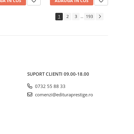
GA IN COS
ADAUGA IN COS
1
2
3
193
...
SUPORT CLIENTI
09.00-18.00
0732 55 88 33
comenzi@edituraprestige.ro