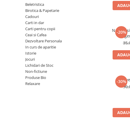
Numerologie
Beletristica
ADAUG
Birotica & Papetarie
Paranormal
Cadouri
Parapsihologie
Carti in dar
Carti pentru copii
Ramtha
Natura si 
-20%
Ceai si Cafea
lege
Audiobook
Dezvoltare Personala
35,
ReConnect
In curs de aparitie
Istorie
ADAUG
Religie
Jocuri
Crestinism
Lichidari de Stoc
Non-fictiune
ScienceConnection
Produse Bio
Reve
SelfConnect
-30%
Relaxare
90,
SelfHealing
Vindecare Spirituala
Sanatate
ADAUG
Diete
Gastronomik