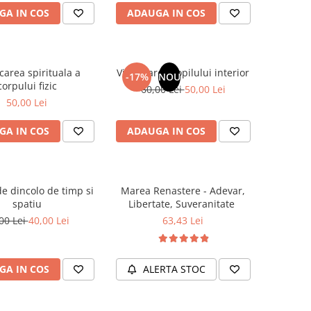
GA IN COS
ADAUGA IN COS
carea spirituala a
Vindecarea copilului interior
-17%
NOU
corpului fizic
60,00 Lei
50,00 Lei
50,00 Lei
GA IN COS
ADAUGA IN COS
e dincolo de timp si
Marea Renastere - Adevar,
spatiu
Libertate, Suveranitate
00 Lei
40,00 Lei
63,43 Lei
GA IN COS
ALERTA STOC