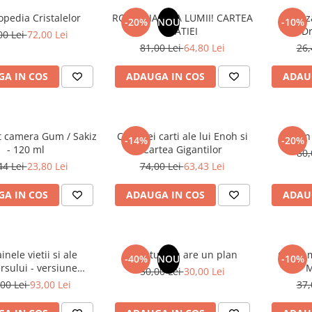
opedia Cristalelor
ROMANIA, AXA LUMII! CARTEA
Odoriz
-20%
NOU
-10%
NATIEI
Dr
00 Lei
72,00 Lei
81,00 Lei
64,80 Lei
26,
A IN COS
ADAUGA IN COS
ADAU
t camera Gum / Sakiz
Cele trei carti ale lui Enoh si
Un 
-14%
-20%
- 120 ml
Cartea Gigantilor
80,
44 Lei
23,80 Lei
74,00 Lei
63,43 Lei
A IN COS
ADAUGA IN COS
ADAU
inele vietii si ale
Sufletul tau are un plan
Cafea m
-40%
NOU
-10%
rsului - versiune
M
50,00 Lei
30,00 Lei
 din 1939. Volumele I-
00 Lei
93,00 Lei
37,
III.