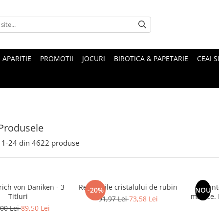
 APARITIE
PROMOTII
JOCURI
BIROTICA & PAPETARIE
CEAI S
Produsele
1-
24
din
4622
produse
rich von Daniken - 3
Revelatiile cristalului de rubin
Munte
-20%
NOU
Titluri
magice. Mituri si legende ale
91,97 Lei
73,58 Lei
00 Lei
89,50 Lei