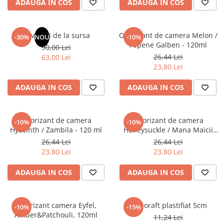
ADAUGA IN COS
ADAUGA IN COS
Elevi de 10 plus
Lecturi Scolare
Revelatii de la sursa
Odorizant de camera Melon /
-30%
NOU
-10%
Lumea Copilariei
Pepene Galben - 120ml
90,00 Lei
Ma pregatesc pentru scoala
26,44 Lei
63,00 Lei
23,80 Lei
Manuale - Carte Scolara
Clasa a II-a
ADAUGA IN COS
ADAUGA IN COS
Clasa a III-a
Clasa a IV-a
Odorizant de camera
Odorizant de camera
-10%
-10%
Clasa a V-a
Hyacinth / Zambila - 120 ml
Honeysuckle / Mana Maicii
Clasa a VI-a
Domnului - 120 ml
26,44 Lei
26,44 Lei
Clasa a VII-a
23,80 Lei
23,80 Lei
Clasa a VIII-a
ADAUGA IN COS
ADAUGA IN COS
Clasa I
Clasa pregatitoare
Limbi Straine
Odorizant camera Eyfel,
Biblioraft plastifiat 5cm
-10%
-15%
Amber&Patchouli, 120ml
Povesti
11,24 Lei