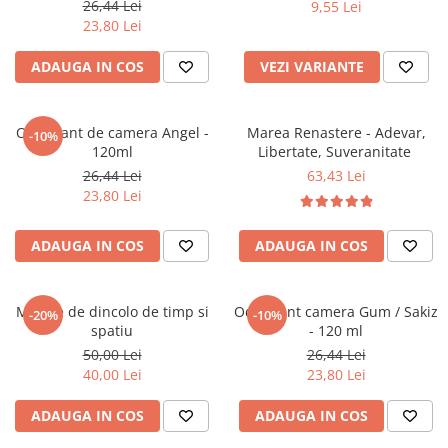
26,44 Lei
9,55 Lei
Povesti ilustrate
23,80 Lei
Povesti - Basme - Legende
ADAUGA IN COS
VEZI VARIANTE
Realitatea Augmentata
Religie pentru copii
ScienceConnection
Odorizant de camera Angel -
Marea Renastere - Adevar,
-10%
120ml
Libertate, Suveranitate
TP ROLL
26,44 Lei
63,43 Lei
23,80 Lei
ADAUGA IN COS
ADAUGA IN COS
Mesaje de dincolo de timp si
Odorizant camera Gum / Sakiz
-20%
-10%
spatiu
- 120 ml
50,00 Lei
26,44 Lei
40,00 Lei
23,80 Lei
ADAUGA IN COS
ADAUGA IN COS