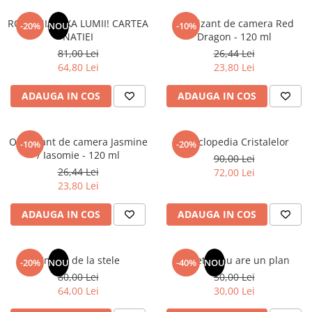
ROMANIA, AXA LUMII! CARTEA
Odorizant de camera Red
-20%
NOU
-10%
NATIEI
Dragon - 120 ml
81,00 Lei
26,44 Lei
64,80 Lei
23,80 Lei
ADAUGA IN COS
ADAUGA IN COS
Odorizant de camera Jasmine
Enciclopedia Cristalelor
-10%
-20%
/ Iasomie - 120 ml
90,00 Lei
26,44 Lei
72,00 Lei
23,80 Lei
ADAUGA IN COS
ADAUGA IN COS
Un dar de la stele
Sufletul tau are un plan
-20%
NOU
-40%
NOU
80,00 Lei
50,00 Lei
64,00 Lei
30,00 Lei