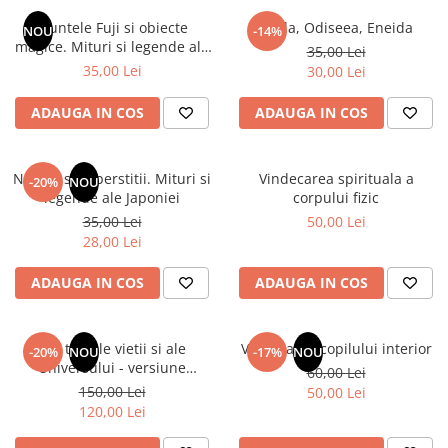
Instrumente de scris
Puzzle-uri
COLOREAZA CU PRIETENII
Audiobook
Muntele Fuji si obiecte
Iliada, Odiseea, Eneida
Instrumente si Truse Geometrie
Senzatii/Thriller
NOU
-14%
De colorat
Puzzle
magice. Mituri si legende ale
ReConnect
35,00 Lei
Seturi scolare
Pot desena minunat
SF & Fantasy
Puzzle 3D Lemn
Japoniei
35,00 Lei
30,00 Lei
Religie
Calculator
Sa coloram cu Nicol
Teatru
Crestinism
Consumabile & Accesorii
Carti educative
ADAUGA IN COS
ADAUGA IN COS
Teens Book Club
ScienceConnection
Codul copiilor de succes
Umor
SelfConnect
Copii 0-7 ani
Natura si superstitii. Mituri si
Vindecarea spirituala a
-20%
NOU
SelfHealing
legende ale Japoniei
corpului fizic
Clubul Premiantilor
35,00 Lei
50,00 Lei
Vindecare Spirituala
Super pitici 2-5 ani
28,00 Lei
Culegeri Auxiliare
ADAUGA IN COS
ADAUGA IN COS
Dezvoltare personala
Dictionare
Din tainele vietii si ale
Vindecarea copilului interior
Enciclopedii
-20%
NOU
-17%
NOU
Universului - versiune
60,00 Lei
Kids Book Club
originala din 1939. Volumele I-
150,00 Lei
50,00 Lei
III. Cutie de colectie -Scarlat
Legende istorice
120,00 Lei
Demetrescu
Literatura Scolara