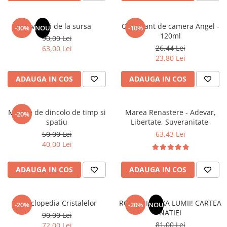
Masaj
MedConnect
Revelatii de la sursa
Odorizant de camera Angel -
-30%
NOU
-10%
120ml
Medicina & Farmacie
90,00 Lei
26,44 Lei
63,00 Lei
Medicina Pentru Toti
23,80 Lei
SealfHealing
ADAUGA IN COS
ADAUGA IN COS
Sport
Starea de bine
Mesaje de dincolo de timp si
Marea Renastere - Adevar,
-20%
Terapii Alternative
spatiu
Libertate, Suveranitate
AudioBook
50,00 Lei
63,43 Lei
40,00 Lei
Beletristica
Biografii, Memorii, Jurnale
ADAUGA IN COS
ADAUGA IN COS
Carti erotice
Carti pentru Adolescenti, Young
Adult
Enciclopedia Cristalelor
ROMANIA, AXA LUMII! CARTEA
-20%
-20%
NOU
NATIEI
90,00 Lei
Crime, Thriller, Mistery
81,00 Lei
72,00 Lei