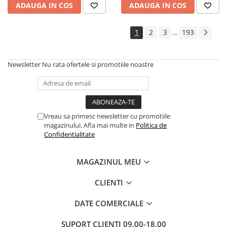
ADAUGA IN COS
ADAUGA IN COS
Cadouri
Carti in dar
1
2
3
193
...
Carti pentru copii
Beletristica
Newsletter
Nu rata ofertele si promotiile noastre
Literatura Romana
Literatura Universala
Poezie
SF & Fantasy
Vreau sa primesc newsletter cu promotiile
Carte Prescolara, Joc
magazinului. Afla mai multe in
Politica de
Confidentialitate
Carti cartonate
Descopera lumea
MAGAZINUL MEU
Descopera si invata
Din ograda
CLIENTI
Povesti pe roti
DATE COMERCIALE
Primele notiuni
Carti de colorat
SUPORT CLIENTI
09.00-18.00