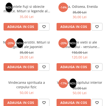
Numerologie
Muntele Fuji si obiecte
Iliada, Odiseea, Eneida
NOU
-14%
Paranormal
magice. Mituri si legende ale
35,00 Lei
Japoniei
35,00 Lei
30,00 Lei
Parapsihologie
Ramtha
ADAUGA IN COS
ADAUGA IN COS
Audiobook
ReConnect
Natura si superstitii. Mituri si
Din tainele vietii si ale
-20%
NOU
-20%
NOU
Religie
legende ale Japoniei
Universului - versiune
originala din 1939. Volumele I-
35,00 Lei
150,00 Lei
Crestinism
III. Cutie de colectie -Scarlat
28,00 Lei
120,00 Lei
ScienceConnection
Demetrescu
SelfConnect
ADAUGA IN COS
ADAUGA IN COS
SelfHealing
Vindecare Spirituala
Vindecarea spirituala a
Vindecarea copilului interior
-17%
NOU
corpului fizic
60,00 Lei
Sanatate
50,00 Lei
50,00 Lei
Diete
Gastronomik
ADAUGA IN COS
ADAUGA IN COS