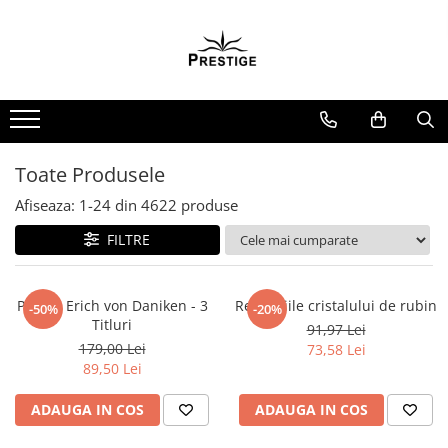
Toate Produsele
Noutati
Promotii
Pachete Speciale Carti
Toate Produsele
Spiritualitate - Ezoterism
Afiseaza:
1-
24
din
4622
produse
AngelConnection
FILTRE
Arte Divinatorii
Astrologie
Chiromantie
Pachet Erich von Daniken - 3
Revelatiile cristalului de rubin
-50%
-20%
Titluri
91,97 Lei
Dezvoltare Spirituala
179,00 Lei
73,58 Lei
KidConnection
89,50 Lei
Minte Corp
ADAUGA IN COS
ADAUGA IN COS
New Illuminati Files