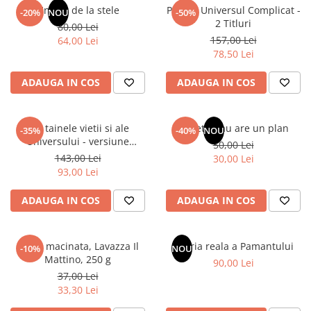
Articole Birotica
Un dar de la stele
Pachet Universul Complicat -
-20%
NOU
-50%
2 Titluri
80,00 Lei
Accesorii Arhivare
157,00 Lei
64,00 Lei
Calculator
78,50 Lei
Hartie si Accesorii
ADAUGA IN COS
ADAUGA IN COS
Instrumente de scris
Organizare si Arhivare
Seturi birotica
Din tainele vietii si ale
Sufletul tau are un plan
-35%
-40%
NOU
Articole scolare
Universului - versiune
50,00 Lei
originala din 1939. Volumele I-
143,00 Lei
Arta
30,00 Lei
III.
93,00 Lei
Caiete si Carnetele scolare
Coperti, Mape, Etichete
ADAUGA IN COS
ADAUGA IN COS
Ghiozdane si Penare scolare
Instrumente de scris
Cafea macinata, Lavazza Il
Istoria reala a Pamantului
Instrumente si Truse Geometrie
-10%
NOU
Mattino, 250 g
90,00 Lei
Seturi scolare
37,00 Lei
Calculator
33,30 Lei
Consumabile & Accesorii