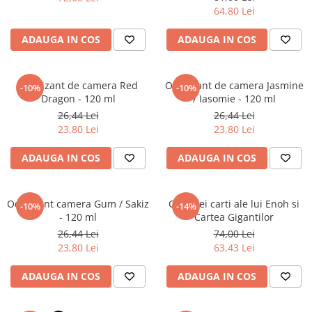
Literatura Romana
64,80 Lei
Literatura Universala
ADAUGA IN COS
ADAUGA IN COS
Poezie
Romane de dragoste, Carti
romantice
Odorizant de camera Red
Odorizant de camera Jasmine
-10%
-10%
Dragon - 120 ml
/ Iasomie - 120 ml
Senzatii/Dragoste
26,44 Lei
26,44 Lei
Senzatii/Erotic
23,80 Lei
23,80 Lei
Senzatii/Suspans
ADAUGA IN COS
ADAUGA IN COS
Senzatii/Thriller
SF & Fantasy
Odorizant camera Gum / Sakiz
Cele trei carti ale lui Enoh si
-10%
-14%
Teatru
- 120 ml
Cartea Gigantilor
26,44 Lei
74,00 Lei
Teens Book Club
23,80 Lei
63,43 Lei
Umor
ADAUGA IN COS
ADAUGA IN COS
Birotica & Papetarie
Adezivi si benzi adezive