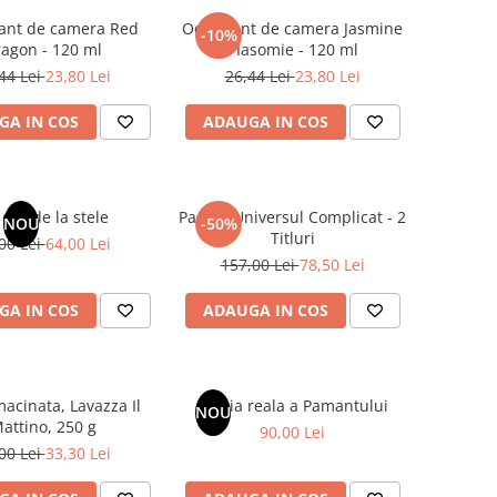
ant de camera Red
Odorizant de camera Jasmine
-10%
agon - 120 ml
/ Iasomie - 120 ml
44 Lei
23,80 Lei
26,44 Lei
23,80 Lei
GA IN COS
ADAUGA IN COS
dar de la stele
Pachet Universul Complicat - 2
NOU
-50%
Titluri
00 Lei
64,00 Lei
157,00 Lei
78,50 Lei
GA IN COS
ADAUGA IN COS
acinata, Lavazza Il
Istoria reala a Pamantului
NOU
attino, 250 g
90,00 Lei
00 Lei
33,30 Lei