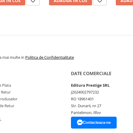
A IN COS
ADAUGA IN COS
ADAU
la mai multe in
Politica de Confidentialitate
DATE COMERCIALE
 Plata
Editura Prestige SRL
e Retur
J2024002797232
Produselor
RO 18961401
de Retur
Str. Dunarii, nr 27
Pantelimon, Ilfov
L
Contacteaza-ne