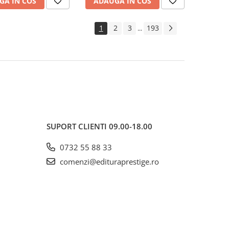
GA IN COS
ADAUGA IN COS
1
2
3
193
...
SUPORT CLIENTI
09.00-18.00
0732 55 88 33
comenzi@edituraprestige.ro