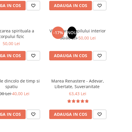
GA IN COS
ADAUGA IN COS
carea spirituala a
Vindecarea copilului interior
-17%
NOU
corpului fizic
60,00 Lei
50,00 Lei
50,00 Lei
GA IN COS
ADAUGA IN COS
e dincolo de timp si
Marea Renastere - Adevar,
spatiu
Libertate, Suveranitate
00 Lei
40,00 Lei
63,43 Lei
GA IN COS
ADAUGA IN COS