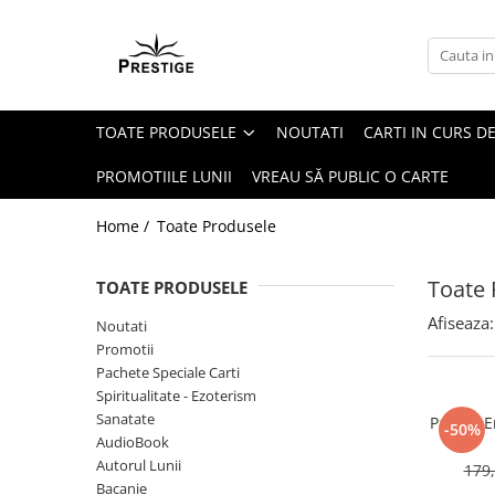
Toate Produsele
Noutati
TOATE PRODUSELE
NOUTATI
CARTI IN CURS DE
Promotii
Pachete Speciale Carti
PROMOTIILE LUNII
VREAU SĂ PUBLIC O CARTE
Spiritualitate - Ezoterism
Home /
Toate Produsele
AngelConnection
Arte Divinatorii
Toate 
TOATE PRODUSELE
Astrologie
Afiseaza:
Noutati
Chiromantie
Promotii
Dezvoltare Spirituala
Pachete Speciale Carti
Spiritualitate - Ezoterism
KidConnection
Sanatate
Pachet E
-50%
Minte Corp
AudioBook
Autorul Lunii
179,
New Illuminati Files
Bacanie