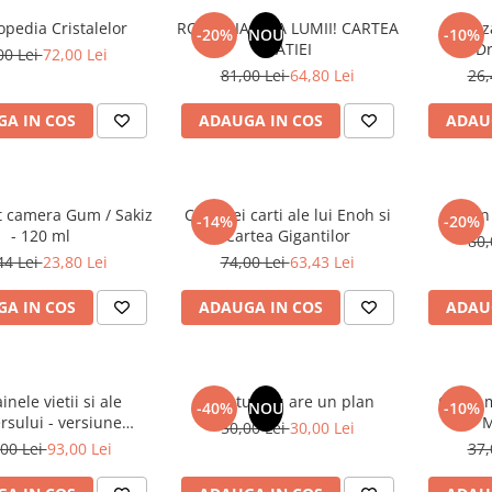
opedia Cristalelor
ROMANIA, AXA LUMII! CARTEA
Odoriz
-20%
NOU
-10%
NATIEI
Dr
00 Lei
72,00 Lei
81,00 Lei
64,80 Lei
26,
A IN COS
ADAUGA IN COS
ADAU
t camera Gum / Sakiz
Cele trei carti ale lui Enoh si
Un 
-14%
-20%
- 120 ml
Cartea Gigantilor
80,
44 Lei
23,80 Lei
74,00 Lei
63,43 Lei
A IN COS
ADAUGA IN COS
ADAU
inele vietii si ale
Sufletul tau are un plan
Cafea m
-40%
NOU
-10%
rsului - versiune
M
50,00 Lei
30,00 Lei
 din 1939. Volumele I-
00 Lei
93,00 Lei
37,
III.