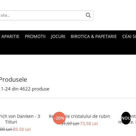
 APARITIE
PROMOTII
JOCURI
BIROTICA & PAPETARIE
CEAI S
Produsele
1-
24
din
4622
produse
rich von Daniken - 3
Revelatiile cristalului de rubin
Munte
-20%
NOU
Titluri
magice. Mituri si legende ale
91,97 Lei
73,58 Lei
00 Lei
89,50 Lei