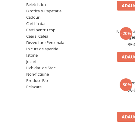
Numerologie
Beletristica
ADAUG
Birotica & Papetarie
Paranormal
Cadouri
Parapsihologie
Carti in dar
Carti pentru copii
Ramtha
Natura si 
-20%
Ceai si Cafea
lege
Audiobook
Dezvoltare Personala
35,
ReConnect
In curs de aparitie
Istorie
ADAUG
Religie
Jocuri
Crestinism
Lichidari de Stoc
Non-fictiune
ScienceConnection
Produse Bio
Reve
SelfConnect
-30%
Relaxare
90,
SelfHealing
Vindecare Spirituala
Sanatate
ADAUG
Diete
Gastronomik