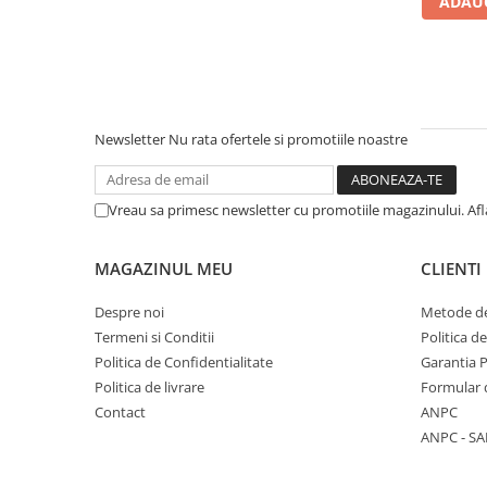
ADAUG
Literatura Romana
Literatura Universala
Poezie
Romane de dragoste, Carti
romantice
Newsletter
Nu rata ofertele si promotiile noastre
Senzatii/Dragoste
Senzatii/Erotic
Vreau sa primesc newsletter cu promotiile magazinului. Af
Senzatii/Suspans
Senzatii/Thriller
MAGAZINUL MEU
CLIENTI
SF & Fantasy
Despre noi
Metode de
Teatru
Termeni si Conditii
Politica d
Politica de Confidentialitate
Garantia 
Teens Book Club
Politica de livrare
Formular 
Umor
Contact
ANPC
Birotica & Papetarie
ANPC - SA
Adezivi si benzi adezive