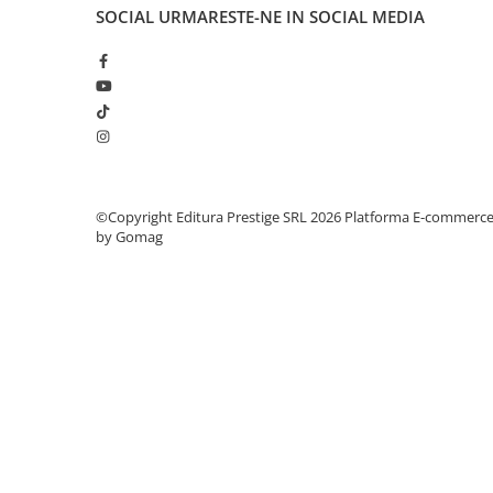
Articole Birotica
SOCIAL
URMARESTE-NE IN SOCIAL MEDIA
Accesorii Arhivare
Calculator
Hartie si Accesorii
Instrumente de scris
Organizare si Arhivare
Seturi birotica
Articole scolare
©Copyright Editura Prestige SRL 2026
Platforma E-commerc
by Gomag
Arta
Caiete si Carnetele scolare
Coperti, Mape, Etichete
Ghiozdane si Penare scolare
Instrumente de scris
Instrumente si Truse Geometrie
Seturi scolare
Calculator
Consumabile & Accesorii