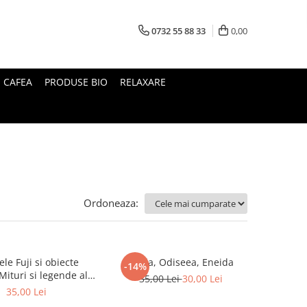
0732 55 88 33
0,00
I CAFEA
PRODUSE BIO
RELAXARE
Ordoneaza:
le Fuji si obiecte
Iliada, Odiseea, Eneida
-14%
35,00 Lei
30,00 Lei
Japoniei
35,00 Lei