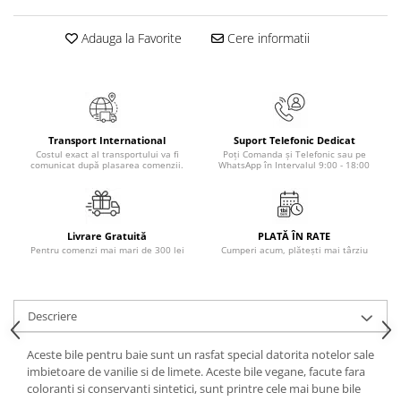
Masaj
Adauga la Favorite
Cere informatii
MedConnect
Medicina & Farmacie
Medicina Pentru Toti
SealfHealing
Transport International
Suport Telefonic Dedicat
Sport
Costul exact al transportului va fi
Poți Comanda și Telefonic sau pe
comunicat după plasarea comenzii.
WhatsApp în Intervalul 9:00 - 18:00
Starea de bine
Terapii Alternative
AudioBook
Livrare Gratuită
PLATĂ ÎN RATE
Pentru comenzi mai mari de 300 lei
Cumperi acum, plătești mai târziu
Beletristica
Biografii, Memorii, Jurnale
Carti erotice
Descriere
Carti pentru Adolescenti, Young
Adult
Aceste bile pentru baie sunt un rasfat special datorita notelor sale
imbietoare de vanilie si de limete. Aceste bile vegane, facute fara
Crime, Thriller, Mistery
coloranti si conservanti sintetici, sunt printre cele mai bune bile