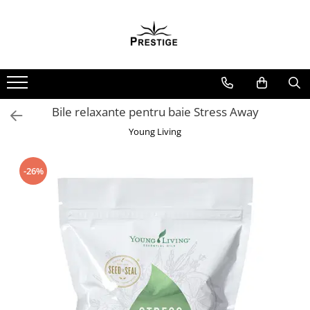
Toate Produsele
Noutati
Promotii
Pachete Speciale Carti
Bile relaxante pentru baie Stress Away
Spiritualitate - Ezoterism
Young Living
AngelConnection
Arte Divinatorii
-26%
Astrologie
Chiromantie
Dezvoltare Spirituala
KidConnection
Minte Corp
New Illuminati Files