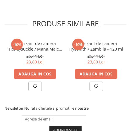
Articole Birotica
Accesorii Arhivare
Calculator
PRODUSE SIMILARE
Hartie si Accesorii
Instrumente de scris
Organizare si Arhivare
Odorizant de camera
Odorizant de camera
-10%
-10%
Honeysuckle / Mana Maicii
Hyacinth / Zambila - 120 ml
Seturi birotica
Domnului - 120 ml
26,44 Lei
26,44 Lei
Articole scolare
23,80 Lei
23,80 Lei
Arta
ADAUGA IN COS
ADAUGA IN COS
Caiete si Carnetele scolare
Coperti, Mape, Etichete
Ghiozdane si Penare scolare
Instrumente de scris
Instrumente si Truse Geometrie
Newsletter
Nu rata ofertele si promotiile noastre
Seturi scolare
Calculator
Consumabile & Accesorii