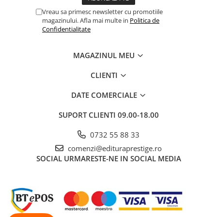
Cadouri
Vreau sa primesc newsletter cu promotiile
magazinului. Afla mai multe in
Politica de
Carti in dar
Confidentialitate
Carti pentru copii
Beletristica
MAGAZINUL MEU
Literatura Romana
CLIENTI
Literatura Universala
Poezie
DATE COMERCIALE
SF & Fantasy
SUPORT CLIENTI
09.00-18.00
Carte Prescolara, Joc
Carti cartonate
0732 55 88 33
Descopera lumea
comenzi@edituraprestige.ro
Descopera si invata
SOCIAL
URMARESTE-NE IN SOCIAL MEDIA
Din ograda
Povesti pe roti
Primele notiuni
Carti de colorat