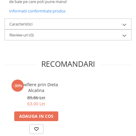
de baie pe care poti pune mana!
Literatura Romana
Informatii conformitate produs
Literatura Universala
Poezie
Caracteristici
Romane de dragoste, Carti
Review-uri
(0)
romantice
Senzatii/Dragoste
Senzatii/Erotic
RECOMANDARI
Senzatii/Suspans
Senzatii/Thriller
SF & Fantasy
Detoxifiere prin Dieta
-30%
Alcalina
Teatru
89,86 Lei
Teens Book Club
63,00 Lei
Umor
ADAUGA IN COS
Birotica & Papetarie
Adezivi si benzi adezive