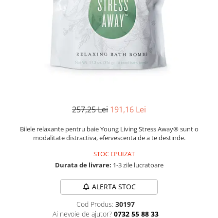
Numerologie
Paranormal
Parapsihologie
Ramtha
Audiobook
ReConnect
Religie
Crestinism
257,25 Lei
191,16 Lei
ScienceConnection
Bilele relaxante pentru baie Young Living Stress Away® sunt o
SelfConnect
modalitate distractiva, efervescenta de a te destinde.
SelfHealing
STOC EPUIZAT
Durata de livrare:
1-3 zile lucratoare
Vindecare Spirituala
Sanatate
ALERTA STOC
Diete
Cod Produs:
30197
Gastronomik
Ai nevoie de ajutor?
0732 55 88 33