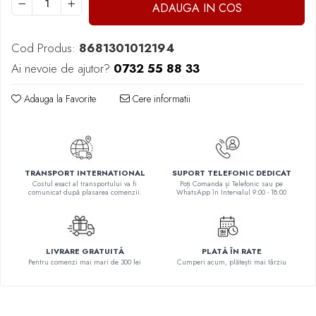
ADAUGA IN COS
Elevi de 10 plus
Lecturi Scolare
Cod Produs:
8681301012194
Lumea Copilariei
Ai nevoie de ajutor?
0732 55 88 33
Ma pregatesc pentru scoala
Adauga la Favorite
Cere informatii
Manuale - Carte Scolara
Clasa a II-a
Clasa a III-a
Clasa a IV-a
TRANSPORT INTERNATIONAL
SUPORT TELEFONIC DEDICAT
Clasa a V-a
Costul exact al transportului va fi
Poți Comanda și Telefonic sau pe
comunicat după plasarea comenzii.
WhatsApp în Intervalul 9:00 - 18:00
Clasa a VI-a
Clasa a VII-a
Clasa a VIII-a
Clasa I
LIVRARE GRATUITĂ
PLATĂ ÎN RATE
Pentru comenzi mai mari de 300 lei
Cumperi acum, plătești mai târziu
Clasa pregatitoare
Limbi Straine
Povesti