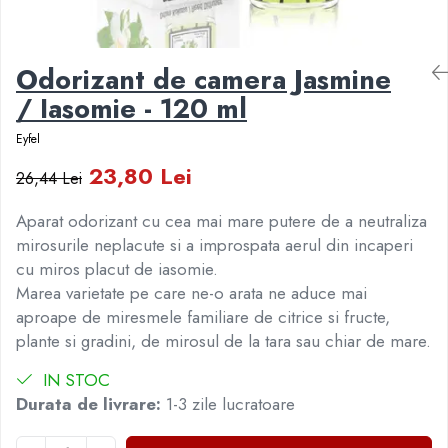
Senzatii/Suspans
Instrumente de scris
Puzzle-uri
COLOREAZA CU PRIETENII
Audiobook
Instrumente si Truse Geometrie
Senzatii/Thriller
De colorat
Puzzle
ReConnect
Seturi scolare
Pot desena minunat
SF & Fantasy
Puzzle 3D Lemn
Odorizant de camera Jasmine
Religie
Calculator
Sa coloram cu Nicol
Teatru
/ Iasomie - 120 ml
Crestinism
Consumabile & Accesorii
Carti educative
Teens Book Club
ScienceConnection
Eyfel
Codul copiilor de succes
Umor
SelfConnect
23,80 Lei
Copii 0-7 ani
26,44 Lei
SelfHealing
Clubul Premiantilor
Aparat odorizant cu cea mai mare putere de a neutraliza
Vindecare Spirituala
Super pitici 2-5 ani
mirosurile neplacute si a improspata aerul din incaperi
Culegeri Auxiliare
cu miros placut de iasomie.
Dezvoltare personala
Marea varietate pe care ne-o arata ne aduce mai
aproape de miresmele familiare de citrice si fructe,
Dictionare
plante si gradini, de mirosul de la tara sau chiar de mare.
Enciclopedii
IN STOC
Kids Book Club
Durata de livrare:
1-3 zile lucratoare
Legende istorice
Literatura Scolara