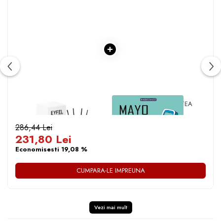
1 x ODORIZANT DE CAMERA
1 x MAYO CLINIC. CARTEA
JASMINE / IASOMIE - 120 ML
ESENTIALA DESPRE
DIABETUL ZAHARAT
286,44 Lei
231,80 Lei
Economisesti 19,08 %
CUMPARA-LE IMPREUNA
Vezi mai mult