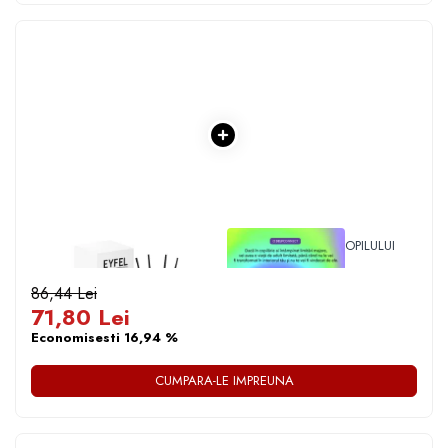
1 x ODORIZANT DE CAMERA
1 x VINDECAREA COPILULUI
JASMINE / IASOMIE - 120 ML
INTERIOR
86,44 Lei
71,80 Lei
Economisesti 16,94 %
CUMPARA-LE IMPREUNA