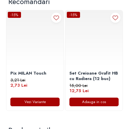
Recomandari
-15%
-15%
Pix MILAN Touch
Set Creioane Grafit HB
cu Radiera (12 buc)
3,21 Lei
2,73 Lei
15,00 Lei
12,75 Lei
Vezi Variante
Adauga in cos