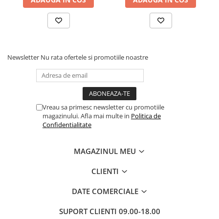
Elevi de 10 plus
Lecturi Scolare
Lumea Copilariei
Ma pregatesc pentru scoala
Newsletter
Nu rata ofertele si promotiile noastre
Manuale - Carte Scolara
Clasa a II-a
Clasa a III-a
Vreau sa primesc newsletter cu promotiile
Clasa a IV-a
magazinului. Afla mai multe in
Politica de
Clasa a V-a
Confidentialitate
Clasa a VI-a
Clasa a VII-a
MAGAZINUL MEU
Clasa a VIII-a
CLIENTI
Clasa I
Clasa pregatitoare
DATE COMERCIALE
Limbi Straine
SUPORT CLIENTI
09.00-18.00
Povesti