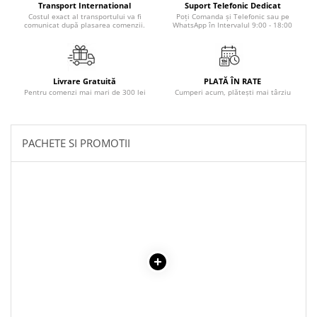
Transport International
Suport Telefonic Dedicat
Masaj
Costul exact al transportului va fi
Poți Comanda și Telefonic sau pe
comunicat după plasarea comenzii.
WhatsApp în Intervalul 9:00 - 18:00
MedConnect
Medicina & Farmacie
Medicina Pentru Toti
Livrare Gratuită
PLATĂ ÎN RATE
Pentru comenzi mai mari de 300 lei
Cumperi acum, plătești mai târziu
SealfHealing
Sport
Starea de bine
PACHETE SI PROMOTII
Terapii Alternative
AudioBook
Beletristica
Biografii, Memorii, Jurnale
Carti erotice
Carti pentru Adolescenti, Young
Adult
Crime, Thriller, Mistery