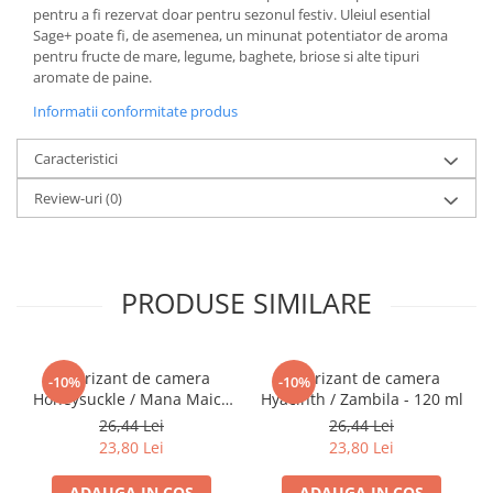
COLOREAZA CU PRIETENII
pentru a fi rezervat doar pentru sezonul festiv. Uleiul esential
Sage+ poate fi, de asemenea, un minunat potentiator de aroma
De colorat
pentru fructe de mare, legume, baghete, briose si alte tipuri
Pot desena minunat
aromate de paine.
Sa coloram cu Nicol
Informatii conformitate produs
Carti educative
Caracteristici
Codul copiilor de succes
Copii 0-7 ani
Review-uri
(0)
Clubul Premiantilor
Super pitici 2-5 ani
Culegeri Auxiliare
PRODUSE SIMILARE
Dezvoltare personala
Dictionare
Odorizant de camera
Odorizant de camera
-10%
-10%
Enciclopedii
Honeysuckle / Mana Maicii
Hyacinth / Zambila - 120 ml
Domnului - 120 ml
Kids Book Club
26,44 Lei
26,44 Lei
23,80 Lei
23,80 Lei
Legende istorice
Literatura Scolara
ADAUGA IN COS
ADAUGA IN COS