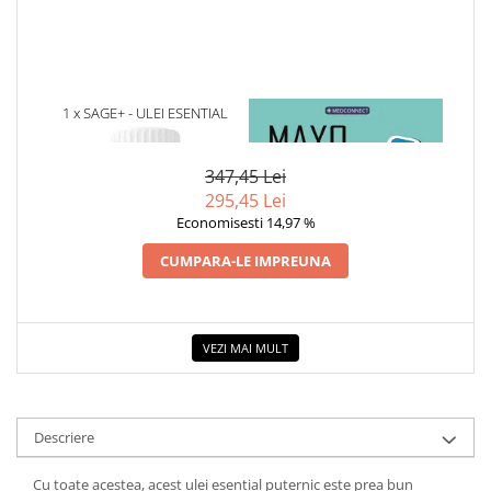
Cadouri
Carti in dar
Carti pentru copii
Beletristica
1 x SAGE+ - ULEI ESENTIAL
1 x MAYO CLINIC. CARTEA
ESENTIALA DESPRE DIABETUL
Literatura Romana
ZAHARAT
Literatura Universala
347,45 Lei
295,45 Lei
Poezie
Economisesti 14,97 %
SF & Fantasy
Carte Prescolara, Joc
CUMPARA-LE IMPREUNA
Carti cartonate
Descopera lumea
VEZI MAI MULT
Descopera si invata
Din ograda
Povesti pe roti
Descriere
Primele notiuni
Carti de colorat
Cu toate acestea, acest ulei esential puternic este prea bun