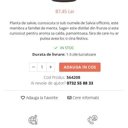
Numerologie
87,45 Lei
Paranormal
Parapsihologie
Planta de salvie, cunoscuta si sub numele de Salvia officinis, este
membra a familiei de menta. Sage+ este distilat din frunze si este
Ramtha
cunoscut pentru aroma sa calda, pamantoasa, fara de care nu ar
putea avea loc o cina festiva.
Audiobook
ReConnect
IN STOC
Durata de livrare:
1-3 zile lucratoare
Religie
Crestinism
ADAUGA IN COS
ScienceConnection
Cod Produs:
564208
SelfConnect
Ai nevoie de ajutor?
0732 55 88 33
SelfHealing
Adauga la Favorite
Cere informatii
Vindecare Spirituala
Sanatate
Diete
Gastronomik