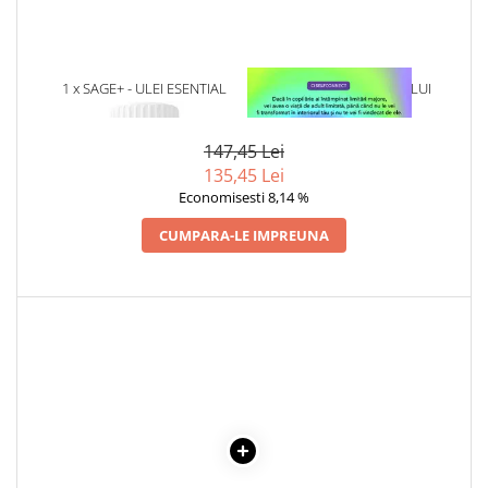
Articole Birotica
Accesorii Arhivare
Calculator
1 x SAGE+ - ULEI ESENTIAL
1 x VINDECAREA COPILULUI
Hartie si Accesorii
INTERIOR
Instrumente de scris
147,45 Lei
Organizare si Arhivare
135,45 Lei
Seturi birotica
Economisesti 8,14 %
Articole scolare
CUMPARA-LE IMPREUNA
Arta
Caiete si Carnetele scolare
Coperti, Mape, Etichete
Ghiozdane si Penare scolare
Instrumente de scris
Instrumente si Truse Geometrie
Seturi scolare
Calculator
Consumabile & Accesorii