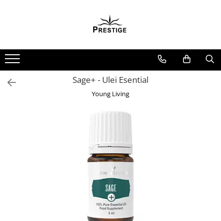
Toate Produsele
Noutati
Promotii
Pachete Speciale Carti
Sage+ - Ulei Esential
Spiritualitate - Ezoterism
Young Living
AngelConnection
Arte Divinatorii
Astrologie
Chiromantie
Dezvoltare Spirituala
KidConnection
Minte Corp
New Illuminati Files