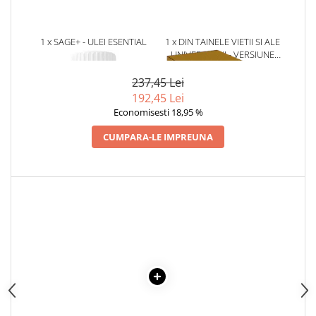
Literatura Romana
Literatura Universala
1 x SAGE+ - ULEI ESENTIAL
1 x DIN TAINELE VIETII SI ALE
Poezie
UNIVERSULUI - VERSIUNE
ORIGINALA DIN 1939.
Romane de dragoste, Carti
VOLUMELE I-III. CUTIE DE
237,45 Lei
romantice
COLECTIE -SCARLAT
192,45 Lei
DEMETRESCU
Senzatii/Dragoste
Economisesti 18,95 %
Senzatii/Erotic
CUMPARA-LE IMPREUNA
Senzatii/Suspans
Senzatii/Thriller
SF & Fantasy
Teatru
Teens Book Club
Umor
Birotica & Papetarie
Adezivi si benzi adezive