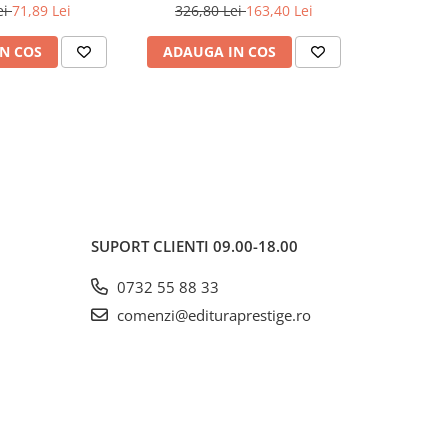
ei
71,89 Lei
326,80 Lei
163,40 Lei
55,0
N COS
ADAUGA IN COS
ADAUG
SUPORT CLIENTI
09.00-18.00
0732 55 88 33
comenzi@edituraprestige.ro