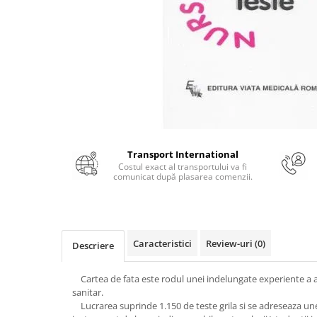
Numerologie
Paranormal
Parapsihologie
Ramtha
Audiobook
ReConnect
Religie
Transport International
Crestinism
Costul exact al transportului va fi
ScienceConnection
comunicat după plasarea comenzii.
SelfConnect
SelfHealing
Vindecare Spirituala
Caracteristici
Review-uri
(0)
Descriere
Sanatate
Cartea de fata este rodul unei indelungate experiente a 
Diete
sanitar.
Gastronomik
Lucrarea suprinde 1.150 de teste grila si se adreseaza unei