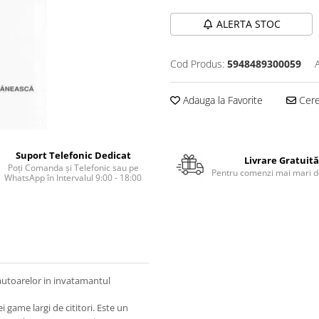
ALERTA STOC
Cod Produs:
5948489300059
Adauga la Favorite
Cere 
Suport Telefonic Dedicat
Livrare Gratuită
Poți Comanda și Telefonic sau pe
Pentru comenzi mai mari de
WhatsApp în Intervalul 9:00 - 18:00
autoarelor in invatamantul
 game largi de cititori. Este un