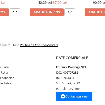
 Lei
42,29 Lei
37,00 Lei
90,00 L
COS
ADAUGA IN COS
ADAUGA I
tiv.
 specifice, fara ca persoana sa
e care contin anticorpi specifici
la mai multe in
Politica de Confidentialitate
DATE COMERCIALE
 atenuate, care si-au pierdut
 Plata
Editura Prestige SRL
e Retur
J2024002797232
au cu toxinele lor;
Produselor
RO 18961401
de Retur
Str. Dunarii, nr 27
Pantelimon, Ilfov
L
Contacteaza-ne