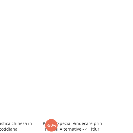
stica chineza in
Pachet Special Vindecare prin
Secre
-50%
-24%
 cotidiana
Terapii Alternative - 4 Titluri
m