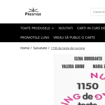
Toate Produsele
Noutati
TOATE PRODUSELE
NOUTATI
CARTI IN CURS DE
Promotii
Pachete Speciale Carti
PROMOTIILE LUNII
VREAU SĂ PUBLIC O CARTE
Spiritualitate - Ezoterism
Home /
Sanatate /
1150 de teste de nursing
AngelConnection
Arte Divinatorii
Astrologie
Chiromantie
Dezvoltare Spirituala
KidConnection
Minte Corp
New Illuminati Files