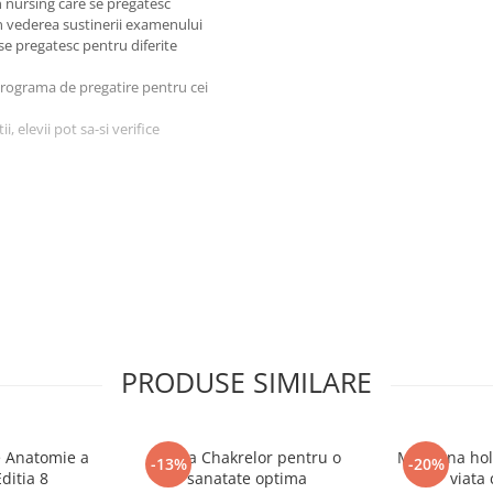
n nursing care se pregatesc
in vederea sustinerii examenului
 se pregatesc pentru diferite
programa de pregatire pentru cei
i, elevii pot sa-si verifice
PRODUSE SIMILARE
e Anatomie a
Hrana Chakrelor pentru o
Medicina holi
-13%
-20%
ditia 8
sanatate optima
viata