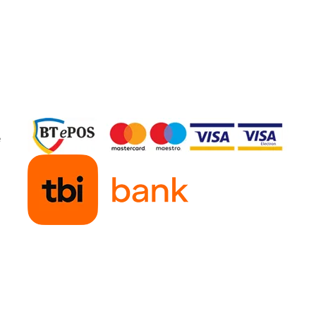
porare definitive.
ceptia:
e