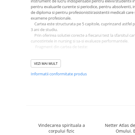
instrument de lucru indispensabil pentru elevii/studentii i
Masaj
pentru evaluarile curente si periodice, pentru absolventi, 
de diploma si pentru profesionistii/asistentii medicali care
MedConnect
examene profesionale.
Medicina & Farmacie
Cartea este structurata pe 5 capitole, cuprinzand astfel 
3 ani de studiu.
Medicina Pentru Toti
Prin oferirea solutiei corecte a fiecarui test la sfarsitul carti
cunostintele in nursing si sa-si evalueze performantele.
SealfHealing
Fragment din cartea de teste:
Sport
„24. Scarlatina este produsa de:
Starea de bine
a) streptococul beta-hemolitic;
VEZI MAI MULT
Terapii Alternative
b) stafilococul auriu;
Informatii conformitate produs
c) bacilul Loffler.
AudioBook
Beletristica
25. Simptomele de debut ale gripei pot fi:
a) subfebrilitate, cefalee, astenie;
Biografii, Memorii, Jurnale
b) disfagie, disfonie, tuse uscata;
Carti erotice
c) febra ridicata (39°C-40°C), cefalee, curbatura.
Carti pentru Adolescenti, Young
26. Pot fi complicatii ale parotiditei epidemice:
Adult
a) meningita;
Vindecarea spirituala a
Netter Atlas d
b) orhita;
Crime, Thriller, Mistery
corpului fizic
Omului. E
c) afectarea testiculelor si pancreasului.