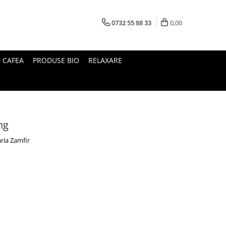
0732 55 88 33
0,00
I CAFEA
PRODUSE BIO
RELAXARE
ng
ria Zamfir