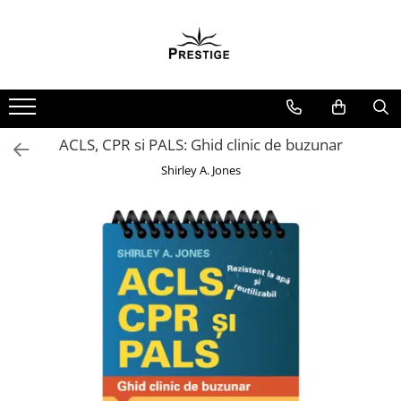
Toate Produsele
Noutati
Promotii
Pachete Speciale Carti
ACLS, CPR si PALS: Ghid clinic de buzunar
Spiritualitate - Ezoterism
Shirley A. Jones
AngelConnection
Arte Divinatorii
Astrologie
Chiromantie
Dezvoltare Spirituala
KidConnection
Minte Corp
New Illuminati Files