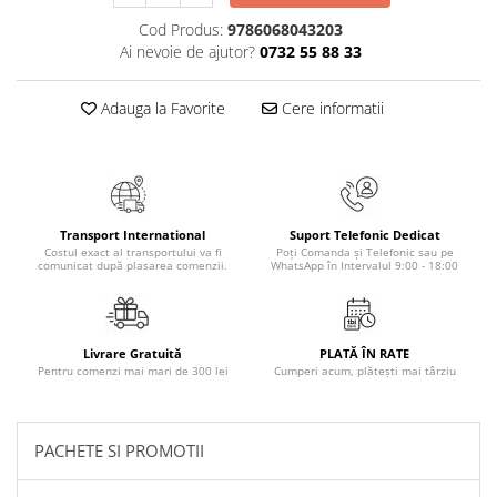
Masaj
Cod Produs:
9786068043203
MedConnect
Ai nevoie de ajutor?
0732 55 88 33
Medicina & Farmacie
Adauga la Favorite
Cere informatii
Medicina Pentru Toti
SealfHealing
Sport
Starea de bine
Transport International
Suport Telefonic Dedicat
Costul exact al transportului va fi
Poți Comanda și Telefonic sau pe
Terapii Alternative
comunicat după plasarea comenzii.
WhatsApp în Intervalul 9:00 - 18:00
AudioBook
Beletristica
Biografii, Memorii, Jurnale
Livrare Gratuită
PLATĂ ÎN RATE
Pentru comenzi mai mari de 300 lei
Cumperi acum, plătești mai târziu
Carti erotice
Carti pentru Adolescenti, Young
Adult
PACHETE SI PROMOTII
Crime, Thriller, Mistery