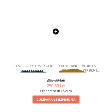
Literatura Romana
Literatura Universala
Poezie
Romane de dragoste, Carti
romantice
Senzatii/Dragoste
Senzatii/Erotic
Senzatii/Suspans
Senzatii/Thriller
1 x ACLS, CPR SI PALS: GHID
1 x DIN TAINELE VIETII SI ALE
SF & Fantasy
CLINIC DE BUZUNAR
UNIVERSULUI - VERSIUNE
ORIGINALA DIN 1939.
Teatru
VOLUMELE I-III. CUTIE DE
295,89 Lei
COLECTIE -SCARLAT
Teens Book Club
250,89 Lei
DEMETRESCU
Economisesti 15,21 %
Umor
CUMPARA-LE IMPREUNA
Birotica & Papetarie
Adezivi si benzi adezive