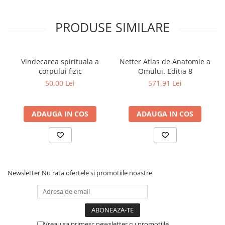
Povesti ilustrate
Povesti - Basme - Legende
PRODUSE SIMILARE
Realitatea Augmentata
Religie pentru copii
Vindecarea spirituala a
Netter Atlas de Anatomie a
ScienceConnection
corpului fizic
Omului. Editia 8
50,00 Lei
571,91 Lei
TP ROLL
Ceai si Cafea
Cafea
ADAUGA IN COS
ADAUGA IN COS
Cafea terapeutica
Ceai
Dezvoltare Personala
BUSINESS
Newsletter
Nu rata ofertele si promotiile noastre
Carti de joc
Dezvoltare Personala Adulti
Dezvoltare Profesionala
Vreau sa primesc newsletter cu promotiile