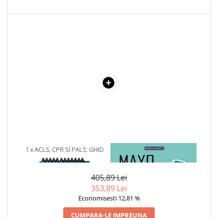
Cadouri
Carti in dar
Carti pentru copii
Beletristica
Literatura Romana
Literatura Universala
Poezie
SF & Fantasy
Carte Prescolara, Joc
Carti cartonate
Descopera lumea
1 x ACLS, CPR SI PALS: GHID
1 x MAYO CLINIC. CARTEA
Descopera si invata
CLINIC DE BUZUNAR
ESENTIALA DESPRE DIABETUL
ZAHARAT
Din ograda
405,89 Lei
Povesti pe roti
353,89 Lei
Primele notiuni
Economisesti 12,81 %
Carti de colorat
CUMPARA-LE IMPREUNA