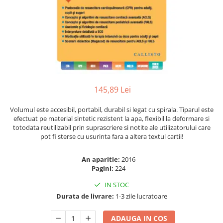
Numerologie
Paranormal
Parapsihologie
Ramtha
Audiobook
ReConnect
145,89 Lei
Religie
Volumul este accesibil, portabil, durabil si legat cu spirala. Tiparul este
Crestinism
efectuat pe material sintetic rezistent la apa, flexibil la deformare si
ScienceConnection
totodata reutilizabil prin suprascriere si notite ale utilizatorului care
pot fi sterse cu usurinta fara a altera textul cartii!
SelfConnect
SelfHealing
An aparitie:
2016
Pagini:
224
Vindecare Spirituala
IN STOC
Sanatate
Durata de livrare:
1-3 zile lucratoare
Diete
Gastronomik
ADAUGA IN COS