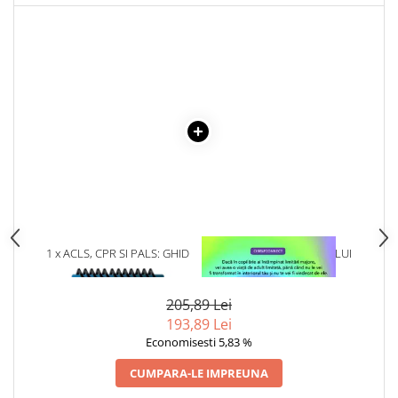
Articole Birotica
Accesorii Arhivare
Calculator
Hartie si Accesorii
Instrumente de scris
Organizare si Arhivare
Seturi birotica
Articole scolare
Arta
Caiete si Carnetele scolare
Coperti, Mape, Etichete
1 x ACLS, CPR SI PALS: GHID
1 x VINDECAREA COPILULUI
CLINIC DE BUZUNAR
INTERIOR
Ghiozdane si Penare scolare
Instrumente de scris
205,89 Lei
Instrumente si Truse Geometrie
193,89 Lei
Seturi scolare
Economisesti 5,83 %
Calculator
CUMPARA-LE IMPREUNA
Consumabile & Accesorii