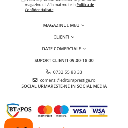
magazinului. Afla mai multe in
Politica de
Dezvoltarea Afacerilor
Confidentialitate
Parenting & Familie
Psihologie, Psihanaliza
MAGAZINUL MEU
PSYCONNECT
CLIENTI
Sexualitate
DATE COMERCIALE
Istorie
Istorie & Filosofie
SUPORT CLIENTI
09.00-18.00
Istorii Secrete
0732 55 88 33
Mituri si Legende
comenzi@edituraprestige.ro
Tot Adevarul
SOCIAL
URMARESTE-NE IN SOCIAL MEDIA
Jocuri
Casute de papusi si mobilier
Creativitate
Educative
BrainBox