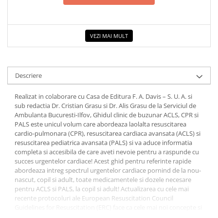
COLOREAZA CU PRIETENII
De colorat
Pot desena minunat
VEZI MAI MULT
Sa coloram cu Nicol
Carti educative
Codul copiilor de succes
Descriere
Copii 0-7 ani
Realizat in colaborare cu Casa de Editura F. A. Davis – S. U. A. si
Clubul Premiantilor
sub redactia Dr. Cristian Grasu si Dr. Alis Grasu de la Serviciul de
Super pitici 2-5 ani
Ambulanta Bucuresti-Ilfov, Ghidul clinic de buzunar ACLS, CPR si
PALS este unicul volum care abordeaza laolalta resuscitarea
Culegeri Auxiliare
cardio-pulmonara (CPR), resuscitarea cardiaca avansata (ACLS) si
Dezvoltare personala
resuscitarea pediatrica avansata (PALS) si va aduce informatia
completa si accesibila de care aveti nevoie pentru a raspunde cu
Dictionare
succes urgentelor cardiace! Acest ghid pentru referinte rapide
abordeaza intreg spectrul urgentelor cardiace pornind de la nou-
Enciclopedii
nascut, copil si adult, toate medicamentele si dozele necesare
Kids Book Club
pentru ACLS si PALS, la copil si adult! Actualizarea cu cele mai
recente protocoluri ale European Resuscitation Council
Legende istorice
Guidelines for Resuscitation (ERC) face ca cele mai noi concepte si
protocoluri PALS, ghiduri ACLS sa fie la indemana cititorului.
Literatura Scolara