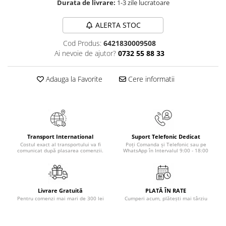
Durata de livrare:
1-3 zile lucratoare
Numerologie
Paranormal
ALERTA STOC
Parapsihologie
Cod Produs:
6421830009508
Ramtha
Ai nevoie de ajutor?
0732 55 88 33
Audiobook
Adauga la Favorite
Cere informatii
ReConnect
Religie
Crestinism
ScienceConnection
Transport International
Suport Telefonic Dedicat
SelfConnect
Costul exact al transportului va fi
Poți Comanda și Telefonic sau pe
comunicat după plasarea comenzii.
WhatsApp în Intervalul 9:00 - 18:00
SelfHealing
Vindecare Spirituala
Sanatate
Livrare Gratuită
PLATĂ ÎN RATE
Pentru comenzi mai mari de 300 lei
Cumperi acum, plătești mai târziu
Diete
Gastronomik