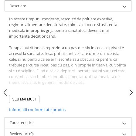
Masaj
Descriere
MedConnect
In aceste timpuri...moderne, rascolite de poluare excesiva,
Medicina & Farmacie
regimuri alimentare denaturate, chimicale toxice si asistenta
medicala improprie, grija pentru sanatate a devenit mai
Medicina Pentru Toti
importanta decat oricand.
SealfHealing
Terapia nutritionala reprezinta un pas decisiv in ceea ce priveste
Sport
accesul la sanatate. Insa, putini sunt cei care urmeaza aceasta
cale, si nu pentru ca ea ar fi secreta sau obscura, ci pentru ca
Starea de bine
trebuie parcursa incet, pas cu pas, din proprie initiativa, cu vointa
Terapii Alternative
si cu disciplina. Fiind o cale a deplinei libertati, putini sunt cei care
consimt sa-si schimbe conduita alimentara, atitudinea fata de
AudioBook
mediul social si, in general, modul de viata.
Beletristica
Cei mai multi semeni ai nostri isi polueaza fiinta cu stres cronic si
Biografii, Memorii, Jurnale
cu hartuire emotionala, cu mancaruri denaturate si cu
VEZI MAI MULT
Carti erotice
medicamente. Or, arta vindecarii isi are sorgintea si punctul de
Informatii conformitate produs
sprijin tocmai in alimentatie.
Carti pentru Adolescenti, Young
Adult
Am intalnit, in peregrinarile mele gazetaresti, in urma cu 12 ani,
Caracteristici
un specialist ce a probat, cu fapte, insusiri pe care le-as dori
Crime, Thriller, Mistery
Review-uri
(0)
multiaplicate la scara intregii tari. Am fi cel putin de o suta de mii