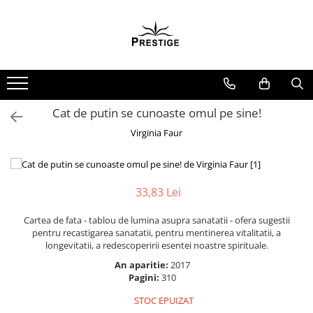
Toate Produsele
Noutati
Promotii
Pachete Speciale Carti
Cat de putin se cunoaste omul pe sine!
Spiritualitate - Ezoterism
Virginia Faur
AngelConnection
Arte Divinatorii
33,83 Lei
Astrologie
Chiromantie
Cartea de fata - tablou de lumina asupra sanatatii - ofera sugestii
pentru recastigarea sanatatii, pentru mentinerea vitalitatii, a
Dezvoltare Spirituala
longevitatii, a redescoperirii esentei noastre spirituale.
KidConnection
An aparitie:
2017
Pagini:
310
Minte Corp
New Illuminati Files
STOC EPUIZAT