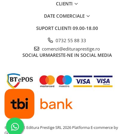
35. Postfata
CLIENTI
Cadouri
36. Bibliografie
Carti in dar
DATE COMERCIALE
Carti pentru copii
SUPORT CLIENTI
09.00-18.00
Beletristica
Literatura Romana
0732 55 88 33
Literatura Universala
comenzi@edituraprestige.ro
SOCIAL
URMARESTE-NE IN SOCIAL MEDIA
Poezie
SF & Fantasy
Carte Prescolara, Joc
Carti cartonate
Descopera lumea
Descopera si invata
Din ograda
Povesti pe roti
Primele notiuni
©Copyright Editura Prestige SRL 2026
Platforma E-commerce by
Carti de colorat
Gomag