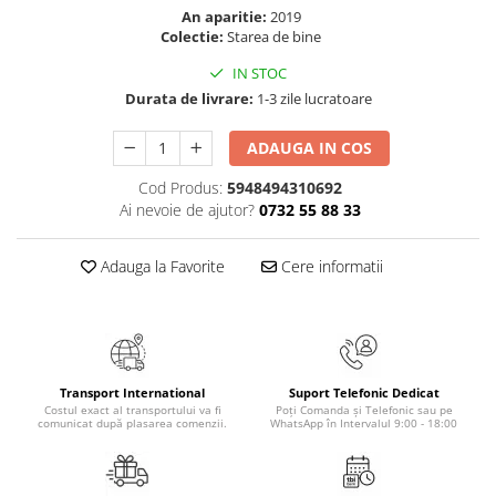
Masaj
An aparitie:
2019
Colectie:
Starea de bine
MedConnect
IN STOC
Medicina & Farmacie
Durata de livrare:
1-3 zile lucratoare
Medicina Pentru Toti
ADAUGA IN COS
SealfHealing
Sport
Cod Produs:
5948494310692
Ai nevoie de ajutor?
0732 55 88 33
Starea de bine
Terapii Alternative
Adauga la Favorite
Cere informatii
AudioBook
Beletristica
Biografii, Memorii, Jurnale
Carti erotice
Transport International
Suport Telefonic Dedicat
Costul exact al transportului va fi
Poți Comanda și Telefonic sau pe
Carti pentru Adolescenti, Young
comunicat după plasarea comenzii.
WhatsApp în Intervalul 9:00 - 18:00
Adult
Crime, Thriller, Mistery