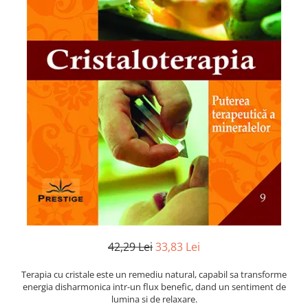
Numerologie
Paranormal
Parapsihologie
Ramtha
Audiobook
ReConnect
Religie
Crestinism
ScienceConnection
SelfConnect
SelfHealing
Vindecare Spirituala
42,29 Lei
33,83 Lei
Sanatate
Terapia cu cristale este un remediu natural, capabil sa transforme
Diete
energia disharmonica intr-un flux benefic, dand un sentiment de
Gastronomik
lumina si de relaxare.