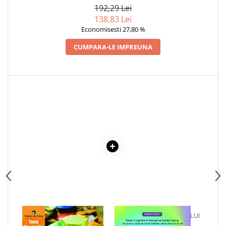
Articole Birotica
VOLUMELE I-III. CUTIE DE
192,29 Lei
COLECTIE -SCARLAT
138,83 Lei
Accesorii Arhivare
DEMETRESCU
Economisesti 27,80 %
Calculator
CUMPARA-LE IMPREUNA
Hartie si Accesorii
Instrumente de scris
Organizare si Arhivare
Seturi birotica
Articole scolare
Arta
Caiete si Carnetele scolare
Coperti, Mape, Etichete
Ghiozdane si Penare scolare
Instrumente de scris
Instrumente si Truse Geometrie
Seturi scolare
Calculator
1 x CRISTALOTERAPIA
1 x VINDECAREA COPILULUI
Consumabile & Accesorii
INTERIOR