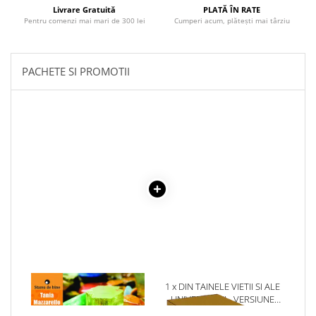
Literatura Romana
Livrare Gratuită
PLATĂ ÎN RATE
Pentru comenzi mai mari de 300 lei
Cumperi acum, plătești mai târziu
Literatura Universala
Poezie
PACHETE SI PROMOTII
Romane de dragoste, Carti
romantice
Senzatii/Dragoste
Senzatii/Erotic
Senzatii/Suspans
Senzatii/Thriller
SF & Fantasy
Teatru
Teens Book Club
Umor
Birotica & Papetarie
1 x CRISTALOTERAPIA
1 x DIN TAINELE VIETII SI ALE
UNIVERSULUI - VERSIUNE
Adezivi si benzi adezive
ORIGINALA DIN 1939.