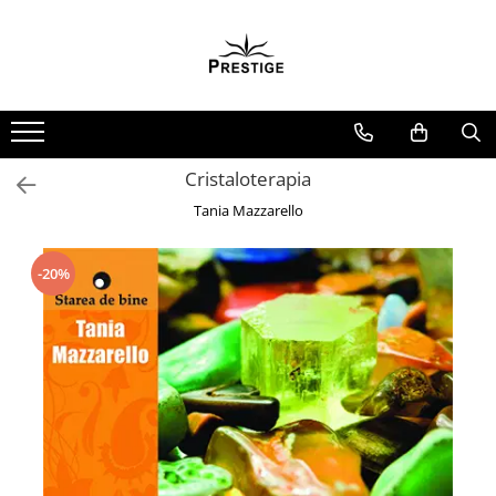
Toate Produsele
Noutati
Promotii
Pachete Speciale Carti
Cristaloterapia
Spiritualitate - Ezoterism
Tania Mazzarello
AngelConnection
Arte Divinatorii
-20%
Astrologie
Chiromantie
Dezvoltare Spirituala
KidConnection
Minte Corp
New Illuminati Files