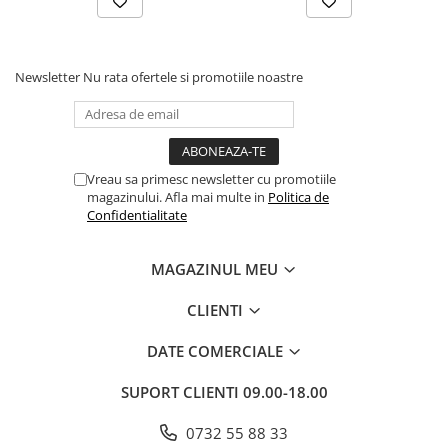
Dezvoltarea Afacerilor
Parenting & Familie
Newsletter
Nu rata ofertele si promotiile noastre
Psihologie, Psihanaliza
PSYCONNECT
Sexualitate
Istorie
Vreau sa primesc newsletter cu promotiile
magazinului. Afla mai multe in
Politica de
Istorie & Filosofie
Confidentialitate
Istorii Secrete
Mituri si Legende
MAGAZINUL MEU
Tot Adevarul
CLIENTI
Jocuri
DATE COMERCIALE
Casute de papusi si mobilier
Creativitate
SUPORT CLIENTI
09.00-18.00
Educative
0732 55 88 33
BrainBox