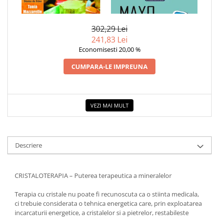
1 x CRISTALOTERAPIA
1 x MAYO CLINIC. CARTEA
COLOREAZA CU PRIETENII
ESENTIALA DESPRE DIABETUL
ZAHARAT
De colorat
302,29 Lei
Pot desena minunat
241,83 Lei
Sa coloram cu Nicol
Economisesti 20,00 %
Carti educative
CUMPARA-LE IMPREUNA
Codul copiilor de succes
Copii 0-7 ani
Clubul Premiantilor
VEZI MAI MULT
Super pitici 2-5 ani
Culegeri Auxiliare
Dezvoltare personala
Descriere
Dictionare
Enciclopedii
CRISTALOTERAPIA – Puterea terapeutica a mineralelor
Kids Book Club
Terapia cu cristale nu poate fi recunoscuta ca o stiinta medicala,
Legende istorice
ci trebuie considerata o tehnica energetica care, prin exploatarea
incarcaturii energetice, a cristalelor si a pietrelor, restabileste
Literatura Scolara