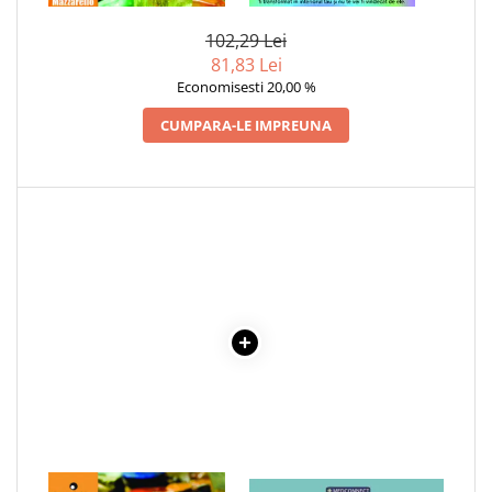
Cadouri
102,29 Lei
Carti in dar
81,83 Lei
Carti pentru copii
Economisesti 20,00 %
Beletristica
CUMPARA-LE IMPREUNA
Literatura Romana
Literatura Universala
Poezie
SF & Fantasy
Carte Prescolara, Joc
Carti cartonate
Descopera lumea
Descopera si invata
Din ograda
Povesti pe roti
Primele notiuni
Carti de colorat