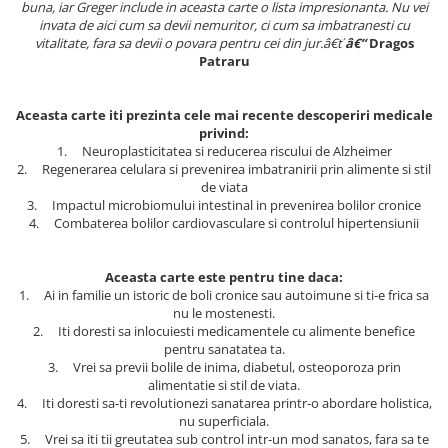
buna, iar Greger include in aceasta carte o lista impresionanta. Nu vei
Literatura Romana
invata de aici cum sa devii nemuritor, ci cum sa imbatranesti cu
Literatura Universala
vitalitate, fara sa devii o povara pentru cei din jur.â€ť
â€“
Dragos
Patraru
Poezie
Romane de dragoste, Carti
Aceasta carte iti prezinta cele mai recente descoperiri medicale
romantice
privind:
1. Neuroplasticitatea si reducerea riscului de Alzheimer
Senzatii/Dragoste
2. Regenerarea celulara si prevenirea imbatranirii prin alimente si stil
Senzatii/Erotic
de viata
3. Impactul microbiomului intestinal in prevenirea bolilor cronice
Senzatii/Suspans
4. Combaterea bolilor cardiovasculare si controlul hipertensiunii
Senzatii/Thriller
SF & Fantasy
Aceasta carte este pentru tine daca:
1. Ai in familie un istoric de boli cronice sau autoimune si ti-e frica sa
Teatru
nu le mostenesti.
2. Iti doresti sa inlocuiesti medicamentele cu alimente benefice
Teens Book Club
pentru sanatatea ta.
3. Vrei sa previi bolile de inima, diabetul, osteoporoza prin
Umor
alimentatie si stil de viata.
Birotica & Papetarie
4. Iti doresti sa-ti revolutionezi sanatarea printr-o abordare holistica,
nu superficiala.
Adezivi si benzi adezive
5. Vrei sa iti tii greutatea sub control intr-un mod sanatos, fara sa te