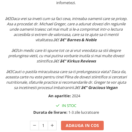
infometezi.
Articole Birotica
Accesorii Arhivare
â€žDaca vrei sa inveti cum sa faci ceva, intreaba oamenii care se pricep.
Calculator
Asa a procedat dr. Michael Greger, care a adunat dovezi din regiunile
Hartie si Accesorii
unde oamenii traiesc cel mai mult si le-a comprimat intr-o lectura
accesibila si extrem de valoroasa, care sa te ajute sa-ti mentii
Instrumente de scris
vitalitatea.â€ť
â€“ Barnes & Noble
Organizare si Arhivare
Seturi birotica
â€žUn medic care iti spune tot ce ai vrut vreodata sa stii despre
prelungirea vietii, cu mai putina vorbarie inutila si mai multe dovezi
Articole scolare
stiintifice.â€ť
â€“ Kirkus Reviews
Arta
â€žCauti o pastila miraculoasa care sa-ti prelungeasca viata? Daca da,
Caiete si Carnetele scolare
aceasta carte nu este pentru tine! Plina de dovezi stiintifice si cercetari
nutritionale, sfaturile practice si recomandarile dr. Greger te vor ajuta
Coperti, Mape, Etichete
sa incetinesti procesul imbatranirii.â€ť
â€“ Gracious Vegan
Ghiozdane si Penare scolare
An aparitie:
2024
Instrumente de scris
Instrumente si Truse Geometrie
IN STOC
Durata de livrare:
1-3 zile lucratoare
Seturi scolare
Calculator
ADAUGA IN COS
Consumabile & Accesorii