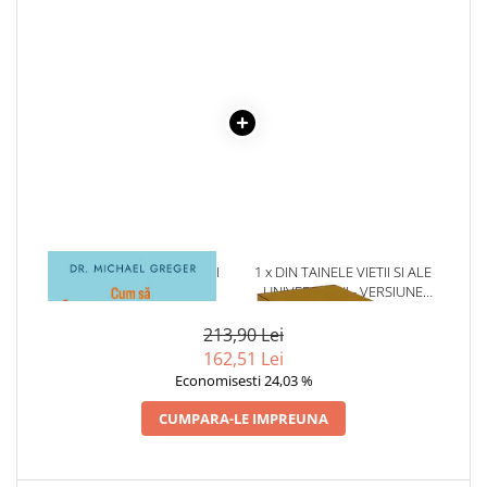
COLOREAZA CU PRIETENII
De colorat
Pot desena minunat
Sa coloram cu Nicol
Carti educative
Codul copiilor de succes
Copii 0-7 ani
Clubul Premiantilor
Super pitici 2-5 ani
1 x CUM SA INCETINESTI
1 x DIN TAINELE VIETII SI ALE
Culegeri Auxiliare
IMBATRANIREA
UNIVERSULUI - VERSIUNE
ORIGINALA DIN 1939.
Dezvoltare personala
VOLUMELE I-III. CUTIE DE
213,90 Lei
COLECTIE -SCARLAT
Dictionare
162,51 Lei
DEMETRESCU
Economisesti 24,03 %
Enciclopedii
Kids Book Club
CUMPARA-LE IMPREUNA
Legende istorice
Literatura Scolara