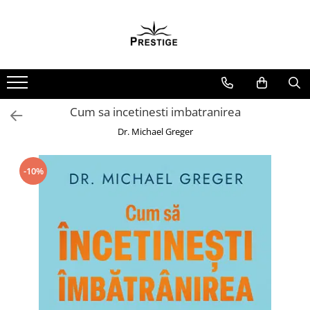
Toate Produsele
Noutati
Promotii
Pachete Speciale Carti
Cum sa incetinesti imbatranirea
Spiritualitate - Ezoterism
Dr. Michael Greger
AngelConnection
Arte Divinatorii
-10%
Astrologie
Chiromantie
Dezvoltare Spirituala
KidConnection
Minte Corp
New Illuminati Files