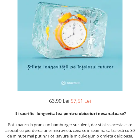
Numerologie
Paranormal
Parapsihologie
Ramtha
Audiobook
ReConnect
Religie
Crestinism
ScienceConnection
SelfConnect
SelfHealing
63,90 Lei
57,51 Lei
Vindecare Spirituala
Iti sacrifici longevitatea pentru obiceiuri nesanatoase?
Sanatate
Diete
Poti manca la pranz un hamburger suculent, dar stiai ca acesta este
asociat cu pierderea unei microvieti, ceea ce inseamna ca traiesti cu 30
Gastronomik
de minute mai putin? Poti savura la micul-dejun o omleta delicioasa,