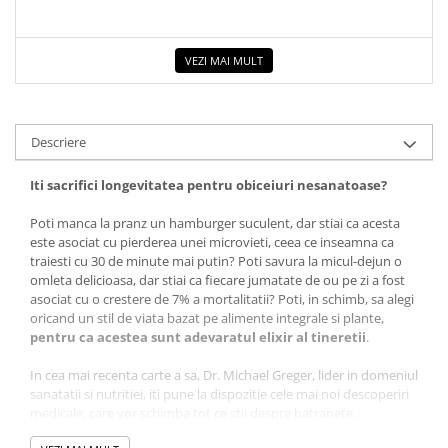
Dezvoltarea Afacerilor
Parenting & Familie
VEZI MAI MULT
Psihologie, Psihanaliza
PSYCONNECT
Descriere
Sexualitate
Istorie
Iti sacrifici longevitatea pentru obiceiuri nesanatoase?
Istorie & Filosofie
Poti manca la pranz un hamburger suculent, dar stiai ca acesta
Istorii Secrete
este asociat cu pierderea unei microvieti, ceea ce inseamna ca
traiesti cu 30 de minute mai putin? Poti savura la micul-dejun o
Mituri si Legende
omleta delicioasa, dar stiai ca fiecare jumatate de ou pe zi a fost
Tot Adevarul
asociat cu o crestere de 7% a mortalitatii? Poti, in schimb, sa alegi
oricand un stil de viata
bazat pe alimente integrale si plante,
Jocuri
pentru ca
acestea sunt adevaratul elixir al tineretii
.
Casute de papusi si mobilier
In cea mai recenta carte a sa, Dr. Michael Greger, lider in domeniul
Creativitate
sanatatii si nutritiei, iti pune la dispozitie cele mai noi descoperiri
medicale, care vor schimba tot ce stii despre batranete.
Educative
Longevitatea nu inseamna doar sa traiesti mai mult, ci si sa
BrainBox