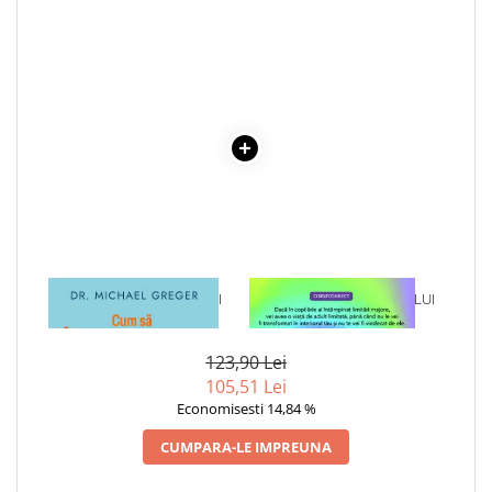
Elevi de 10 plus
Lecturi Scolare
Lumea Copilariei
Ma pregatesc pentru scoala
Manuale - Carte Scolara
Clasa a II-a
Clasa a III-a
Clasa a IV-a
Clasa a V-a
1 x CUM SA INCETINESTI
1 x VINDECAREA COPILULUI
Clasa a VI-a
IMBATRANIREA
INTERIOR
Clasa a VII-a
123,90 Lei
Clasa a VIII-a
105,51 Lei
Clasa I
Economisesti 14,84 %
Clasa pregatitoare
CUMPARA-LE IMPREUNA
Limbi Straine
Povesti