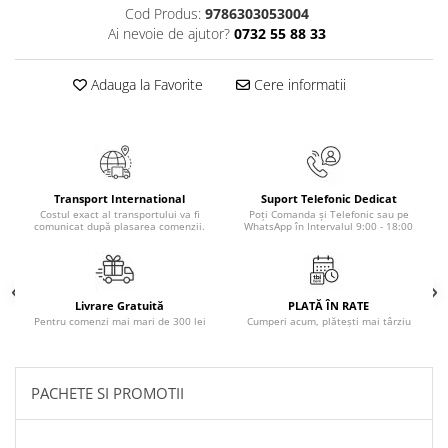
Cod Produs:
9786303053004
Cadouri
Ai nevoie de ajutor?
0732 55 88 33
Carti in dar
Carti pentru copii
Adauga la Favorite
Cere informatii
Beletristica
Literatura Romana
Literatura Universala
Poezie
Transport International
Suport Telefonic Dedicat
SF & Fantasy
Costul exact al transportului va fi
Poți Comanda și Telefonic sau pe
comunicat după plasarea comenzii.
WhatsApp în Intervalul 9:00 - 18:00
Carte Prescolara, Joc
Carti cartonate
Descopera lumea
Livrare Gratuită
PLATĂ ÎN RATE
Pentru comenzi mai mari de 300 lei
Cumperi acum, plătești mai târziu
Descopera si invata
Din ograda
Povesti pe roti
PACHETE SI PROMOTII
Primele notiuni
Carti de colorat