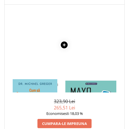
Povesti ilustrate
Povesti - Basme - Legende
Realitatea Augmentata
Religie pentru copii
ScienceConnection
TP ROLL
Ceai si Cafea
Cafea
Cafea terapeutica
Ceai
1 x CUM SA INCETINESTI
1 x MAYO CLINIC. CARTEA
IMBATRANIREA
ESENTIALA DESPRE DIABETUL
Dezvoltare Personala
ZAHARAT
BUSINESS
323,90 Lei
265,51 Lei
Carti de joc
Economisesti 18,03 %
Dezvoltare Personala Adulti
CUMPARA-LE IMPREUNA
Dezvoltare Profesionala