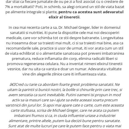
dar stiai ca fiecare jumatate de ou pe zi a fost asociat cu o crestere de
Masaj
7% a mortalitatii? Poti, in schimb, sa alegi oricand un stil de viata
bazat
pe alimente integrale si plante,
pentru ca
acestea sunt adevaratul
MedConnect
elixir al tineretii
.
Medicina & Farmacie
In cea mai recenta carte a sa, Dr. Michael Greger, lider in domeniul
Medicina Pentru Toti
sanatatii si nutritiei, iti pune la dispozitie cele mai noi descoperiri
medicale, care vor schimba tot ce stii despre batranete. Longevitatea
SealfHealing
nu inseamna doar sa traiesti mai mult, ci si sa traiesti mai bine, asa ca
recomandarile sale, practice si usor de urmat, iti vor arata cum un stil
Sport
de viata echilibrat si o alimentatie sanatoasa pot preveni imbatranirea
Starea de bine
prematura, reduce inflamatia din corp, elimina radicalii liberi si
promova regenerarea celulara. Nu a inventat nimeni elixirul tineretii
Terapii Alternative
vesnice, dar nu uita ca varsta e doar un numar. Adevarata vitalitate
vine din alegerile zilnice care iti influenteaza viata.
AudioBook
Beletristica
â€žCred cu tarie ca abordam foarte gresit problema sanatatii. Ne
uitam la parintii si bunicii nostri, la bolile si chinurile prin care trec, si
Biografii, Memorii, Jurnale
avem senzatia ca sunt inevitabile. Putini oameni isi propun in mod
Carti erotice
activ sa ia masuri care sa-i ajute sa evite aceeasi soarta precum
varstnicii din jurul lor. Si apoi mai apare cate o carte, cum este aceasta
Carti pentru Adolescenti, Young
carte stufoasa, scrisa de Michael Greger, care ne arata ca putem
Adult
imbatrani frumos si ca, in ciuda influentei uriase a industriei
alimentare, printre altele, putem lua decizii bune pentru sanatate.
Crime, Thriller, Mistery
Sunt atat de multe lucruri pe care le putem face pentru o viata mai