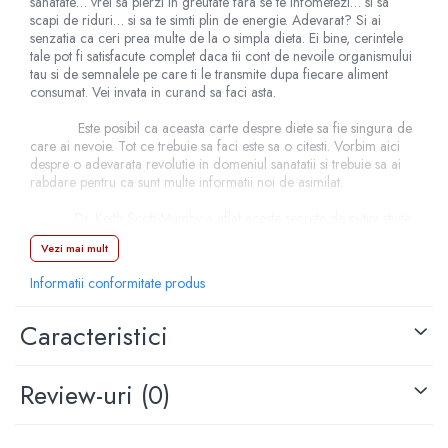
sanatate… vrei sa pierzi in greutate fara se te infometezi… si sa
scapi de riduri… si sa te simti plin de energie. Adevarat? Si ai
senzatia ca ceri prea multe de la o simpla dieta. Ei bine, cerintele
tale pot fi satisfacute complet daca tii cont de nevoile organismului
tau si de semnalele pe care ti le transmite dupa fiecare aliment
consumat. Vei invata in curand sa faci asta.
Este posibil ca aceasta carte despre diete sa fie singura de
care ai nevoie. Tot ce trebuie sa faci este sa o citesti. Vorbim aici
despre o adevarata revolutie in domeniul sanatatii si trebuie sa ai
rabdare pentru ca sunt multe informatii noi de asimilat.
Dr. Keith Scott-Mumby a aflat aceste secrete de putini stiute
de la niste deschizatori de drumuri si a obtinut cu ele rezultate
Vezi mai mult
miraculoase care l-au facut sa cunoasca lumea intreaga. Odata cu
aplicarea principiilor descrise in Dieta Inteleapta a inceput sa vada
Informatii conformitate produs
pentru prima data in cariera sa de medic adevarate recuperari si
vindecari spectaculoase. Fara medicamente. Doar prin dieta.
Caracteristici
Nu trebuie sa fii bolnav ca sa incepi aceasta dieta. Insa dupa ce o
Review-uri
(0)
vei incepe, iti vei da seama ce inseamna de fapt o stare de bine,
incredere in sine, minte limpede si energie debordanta. Te vei simti
usor si curat. Aceasta este sanatatea optima.