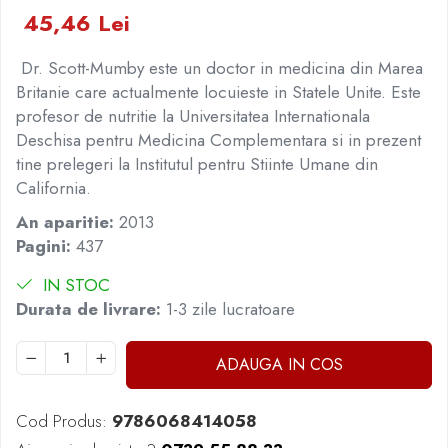
45,46 Lei
Elevi de 10 plus
Lecturi Scolare
Dr. Scott-Mumby este un doctor in medicina din Marea
Lumea Copilariei
Britanie care actualmente locuieste in Statele Unite. Este
Ma pregatesc pentru scoala
profesor de nutritie la Universitatea Internationala
Deschisa pentru Medicina Complementara si in prezent
Manuale - Carte Scolara
tine prelegeri la Institutul pentru Stiinte Umane din
Clasa a II-a
California.
Clasa a III-a
An aparitie:
2013
Clasa a IV-a
Pagini:
437
Clasa a V-a
Clasa a VI-a
IN STOC
Clasa a VII-a
Durata de livrare:
1-3 zile lucratoare
Clasa a VIII-a
Clasa I
ADAUGA IN COS
Clasa pregatitoare
Limbi Straine
Cod Produs:
9786068414058
Povesti