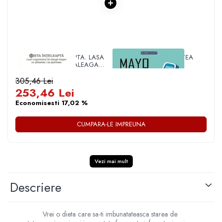
1 x DIETA INTELEAPTA. LASA
1 x MAYO CLINIC. CARTEA
ORGANISMUL SA ALEAGA
ESENTIALA DESPRE
SINGUR CE ALIMENTE I SE
DIABETUL ZAHARAT
POTRIVESC
305,46 Lei
253,46 Lei
Economisesti 17,02 %
CUMPARA-LE IMPREUNA
Vezi mai mult
Descriere
Vrei o dieta care sa-ti imbunatateasca starea de