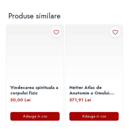
sa mananci adecvat, te vei simti excelent si vei pierde in greutate in
mod natural, fara sa suprasoliciti organismul.
Produse similare
Vindecarea spirituala a
Netter Atlas de
corpului fizic
Anatomie a Omului.
Editia 8
50,00 Lei
571,91 Lei
Adauga in cos
Adauga in cos