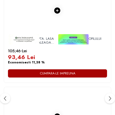
1 x DIETA INTELEAPTA. LASA
1 x VINDECAREA COPILULUI
ORGANISMUL SA ALEAGA
INTERIOR
SINGUR CE ALIMENTE I SE
POTRIVESC
105,46 Lei
93,46 Lei
Economisesti 11,38 %
CUMPARA-LE IMPREUNA