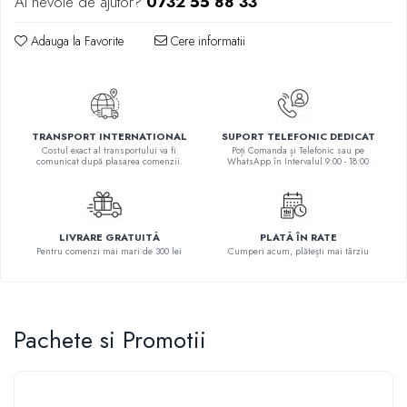
Ai nevoie de ajutor?
0732 55 88 33
Povesti ilustrate
Povesti - Basme - Legende
Adauga la Favorite
Cere informatii
Realitatea Augmentata
Religie pentru copii
ScienceConnection
TRANSPORT INTERNATIONAL
SUPORT TELEFONIC DEDICAT
TP ROLL
Costul exact al transportului va fi
Poți Comanda și Telefonic sau pe
comunicat după plasarea comenzii.
WhatsApp în Intervalul 9:00 - 18:00
LIVRARE GRATUITĂ
PLATĂ ÎN RATE
Pentru comenzi mai mari de 300 lei
Cumperi acum, plătești mai târziu
Pachete si Promotii