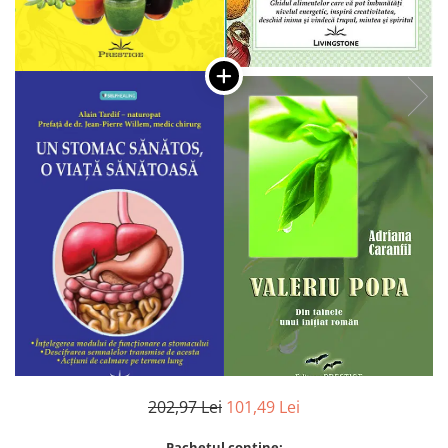
Numerologie
Paranormal
Parapsihologie
Ramtha
Audiobook
ReConnect
Religie
Crestinism
ScienceConnection
SelfConnect
SelfHealing
Vindecare Spirituala
Sanatate
Diete
202,97 Lei
101,49 Lei
Gastronomik
Pachetul contine: