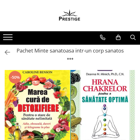
Toate Produsele
Noutati
Promotii
Pachete Speciale Carti
Pachet Minte sanatoasa intr-un corp sanatos
Spiritualitate - Ezoterism
***
AngelConnection
Arte Divinatorii
-50%
Astrologie
Chiromantie
Dezvoltare Spirituala
KidConnection
Minte Corp
New Illuminati Files