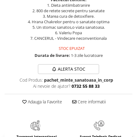
Masaj
1. Dieta antiimbatranire
2. 800 de retete secrete pentru sanatate
MedConnect
3. Marea cura de detoxifiere.
4. Hrana Chakrelor pentru o sanatate optima
Medicina & Farmacie
5. Un stomac sanatos,o viata sanatoasa.
Medicina Pentru Toti
6. Valeriu Popa
7. CANCERUL - Vindecare neconventionala
SealfHealing
STOC EPUIZAT
Sport
Durata de livrare:
1-3 zile lucratoare
Starea de bine
ALERTA STOC
Terapii Alternative
AudioBook
Cod Produs:
pachet_minte_sanatoasa_in_corp
Ai nevoie de ajutor?
0732 55 88 33
Beletristica
Biografii, Memorii, Jurnale
Adauga la Favorite
Cere informatii
Carti erotice
Carti pentru Adolescenti, Young
Adult
Crime, Thriller, Mistery
Transport International
Suport Telefonic Dedicat