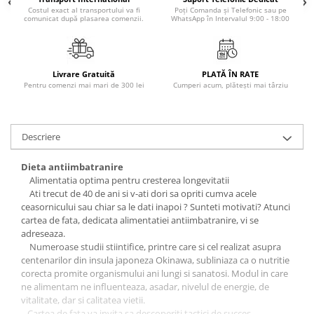
Literatura Romana
Costul exact al transportului va fi
Poți Comanda și Telefonic sau pe
comunicat după plasarea comenzii.
WhatsApp în Intervalul 9:00 - 18:00
Literatura Universala
Poezie
Romane de dragoste, Carti
Livrare Gratuită
PLATĂ ÎN RATE
romantice
Pentru comenzi mai mari de 300 lei
Cumperi acum, plătești mai târziu
Senzatii/Dragoste
Senzatii/Erotic
Descriere
Senzatii/Suspans
Dieta antiimbatranire
Senzatii/Thriller
Alimentatia optima pentru cresterea longevitatii
Ati trecut de 40 de ani si v-ati dori sa opriti cumva acele
SF & Fantasy
ceasornicului sau chiar sa le dati inapoi ? Sunteti motivati? Atunci
Teatru
cartea de fata, dedicata alimentatiei antiimbatranire, vi se
adreseaza.
Teens Book Club
Numeroase studii stiintifice, printre care si cel realizat asupra
Umor
centenarilor din insula japoneza Okinawa, subliniaza ca o nutritie
corecta promite organismului ani lungi si sanatosi. Modul in care
Birotica & Papetarie
ne alimentam ne influenteaza, asadar, nivelul de energie, de
Adezivi si benzi adezive
vitalitate, dar si calitatea vietii.
Cartea de fata va invita sa descoperiti tactici de succes